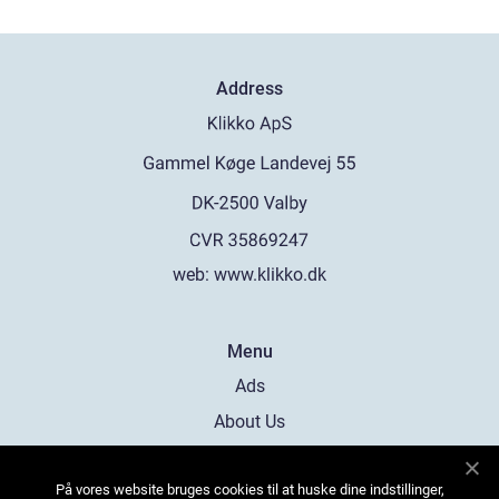
Address
web:
www.klikko.dk
Menu
Ads
About Us
Cookies
På vores website bruges cookies til at huske dine indstillinger,
Contact