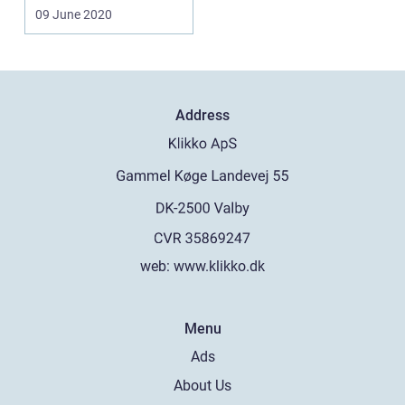
fagforening ikke kun er
09 June 2020
for...
Address
web:
www.klikko.dk
Menu
Ads
About Us