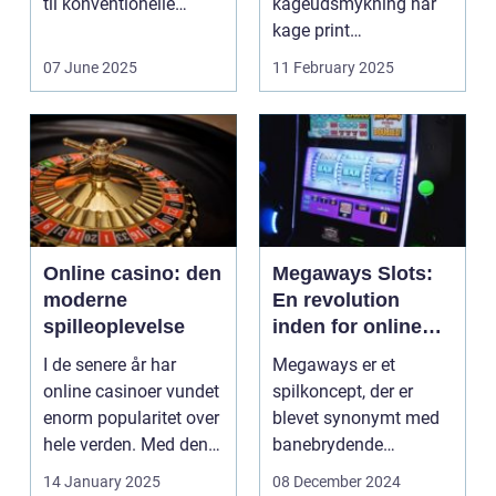
til konventionelle
kageudsmykning har
energikilder....
kage print
revolutioneret måden,
07 June 2025
11 February 2025
hvorpå ...
Online casino: den
Megaways Slots:
moderne
En revolution
spilleoplevelse
inden for online
spilleautomater
I de senere år har
Megaways er et
online casinoer vundet
spilkoncept, der er
enorm popularitet over
blevet synonymt med
hele verden. Med den
banebrydende
teknolog...
innovation inden for
14 January 2025
08 December 2024