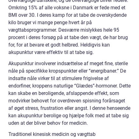
overvægtige danskere, og de overvægtige bliver federe.
Omkring 15% af alle voksne i Danmark er fede med et
BMI over 30. I deres kamp for at tabe de overskydende
kilo bruger vi mange penge hvert år på
vægttabsprogrammer. Desværre mislykkes hele 95
procent i deres forsøg på at tabe den vægt, de har brug
for, for at bevare et godt helbred. Heldigvis kan
akupunktur være effektiv til at tabe sig.
Akupunktur involverer indsættelse af meget fine, sterile
nåle på specifikke kropspunkter eller “energibaner.” De
indsatte nåle virker til at stimulere frigivelse af
endorfiner, kroppens naturlige “Glædes”-hormoner. Dette
kan skabe en beroligende, afslappende effekt, som
modvirker behovet for overdreven spisning forårsaget
af øget stress, frustration eller angst. I denne henseende
kan akupunktur berolige og hjælpe folk med at tabe sig
uden at der bliver behov for medicin.
Traditionel kinesisk medicin og vægttab