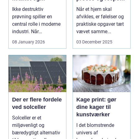
sikkerhed er
for boet
Ikke destruktiv
Når et hjem skal
afgørende
prøvning spiller en
afvikles, er følelser og
central rolle i moderne
praktiske opgaver tæt
industri. Når
vævet samme...
svejsninger,
08 January 2026
03 December 2025
trykbærende u...
Der er flere fordele
Kage print: gør
ved solceller
dine kager til
kunstværker
Solceller er et
miljøvenligt og
I det blomstrende
bæredygtigt alternativ
univers af