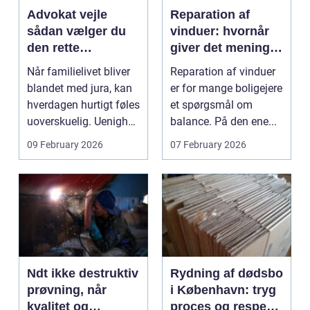
Advokat vejle
Reparation af
sådan vælger du
vinduer: hvornår
den rette
giver det mening,
familieretsadvokat
og hvad skal du
Når familielivet bliver
Reparation af vinduer
vælge?
blandet med jura, kan
er for mange boligejere
hverdagen hurtigt føles
et spørgsmål om
uoverskuelig. Uenighed
balance. På den ene...
om børn...
09 February 2026
07 February 2026
Ndt ikke destruktiv
Rydning af dødsbo
prøvning, når
i København: tryg
kvalitet og
proces og respekt