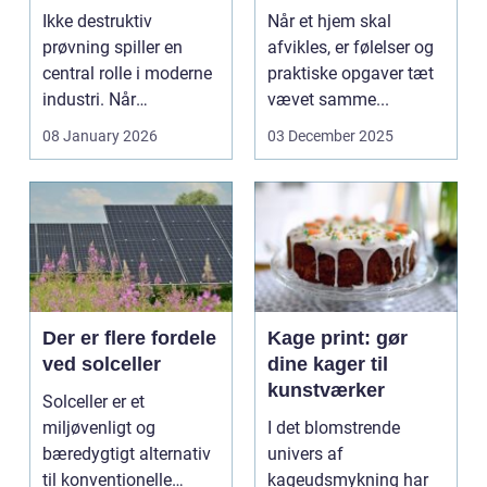
sikkerhed er
for boet
Ikke destruktiv
Når et hjem skal
afgørende
prøvning spiller en
afvikles, er følelser og
central rolle i moderne
praktiske opgaver tæt
industri. Når
vævet samme...
svejsninger,
08 January 2026
03 December 2025
trykbærende u...
Der er flere fordele
Kage print: gør
ved solceller
dine kager til
kunstværker
Solceller er et
miljøvenligt og
I det blomstrende
bæredygtigt alternativ
univers af
til konventionelle
kageudsmykning har