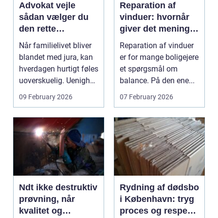
Advokat vejle
Reparation af
sådan vælger du
vinduer: hvornår
den rette
giver det mening,
familieretsadvokat
og hvad skal du
Når familielivet bliver
Reparation af vinduer
vælge?
blandet med jura, kan
er for mange boligejere
hverdagen hurtigt føles
et spørgsmål om
uoverskuelig. Uenighed
balance. På den ene...
om børn...
09 February 2026
07 February 2026
Ndt ikke destruktiv
Rydning af dødsbo
prøvning, når
i København: tryg
kvalitet og
proces og respekt