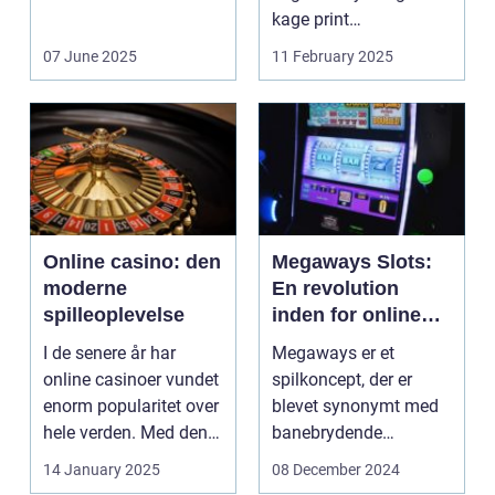
energikilder....
kage print
revolutioneret måden,
07 June 2025
11 February 2025
hvorpå ...
Online casino: den
Megaways Slots:
moderne
En revolution
spilleoplevelse
inden for online
spilleautomater
I de senere år har
Megaways er et
online casinoer vundet
spilkoncept, der er
enorm popularitet over
blevet synonymt med
hele verden. Med den
banebrydende
teknolog...
innovation inden for
14 January 2025
08 December 2024
online casi...