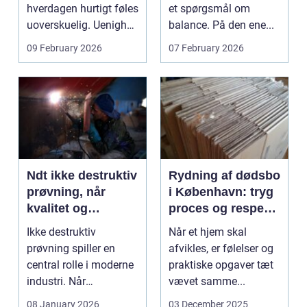
hverdagen hurtigt føles
et spørgsmål om
uoverskuelig. Uenighed
balance. På den ene...
om børn...
09 February 2026
07 February 2026
Ndt ikke destruktiv
Rydning af dødsbo
prøvning, når
i København: tryg
kvalitet og
proces og respekt
sikkerhed er
for boet
Ikke destruktiv
Når et hjem skal
afgørende
prøvning spiller en
afvikles, er følelser og
central rolle i moderne
praktiske opgaver tæt
industri. Når
vævet samme...
svejsninger,
08 January 2026
03 December 2025