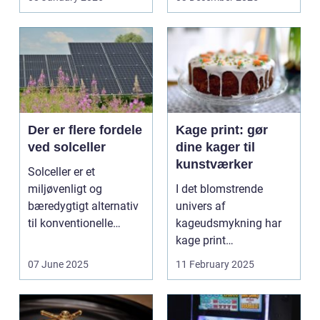
trykbærende u...
Der er flere fordele
Kage print: gør
ved solceller
dine kager til
kunstværker
Solceller er et
miljøvenligt og
I det blomstrende
bæredygtigt alternativ
univers af
til konventionelle
kageudsmykning har
energikilder....
kage print
revolutioneret måden,
07 June 2025
11 February 2025
hvorpå ...