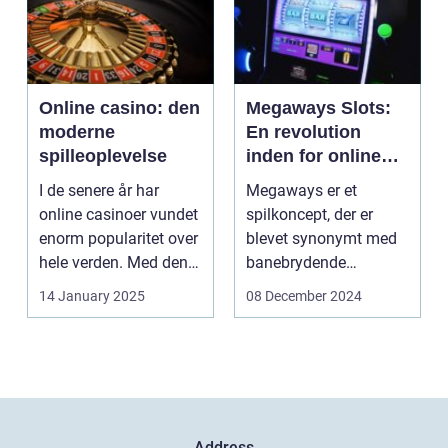
Online casino: den
Megaways Slots:
moderne
En revolution
spilleoplevelse
inden for online
spilleautomater
I de senere år har
Megaways er et
online casinoer vundet
spilkoncept, der er
enorm popularitet over
blevet synonymt med
hele verden. Med den
banebrydende
teknolog...
innovation inden for
14 January 2025
08 December 2024
online casi...
Address