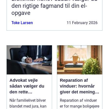
den rigtige fagmand til din el-
opgave
Toke Larsen
11 February 2026
Advokat vejle
Reparation af
sådan vælger du
vinduer: hvornår
den rette
giver det mening,
familieretsadvokat
og hvad skal du
Når familielivet bliver
Reparation af vinduer
vælge?
blandet med jura, kan
er for mange boligejere