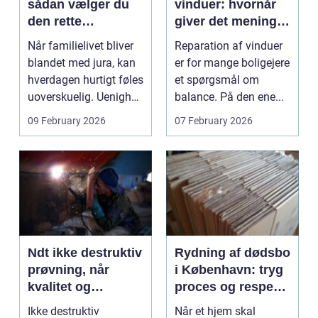
sådan vælger du
vinduer: hvornår
den rette
giver det mening,
familieretsadvokat
og hvad skal du
Når familielivet bliver
Reparation af vinduer
vælge?
blandet med jura, kan
er for mange boligejere
hverdagen hurtigt føles
et spørgsmål om
uoverskuelig. Uenighed
balance. På den ene...
om børn...
09 February 2026
07 February 2026
Ndt ikke destruktiv
Rydning af dødsbo
prøvning, når
i København: tryg
kvalitet og
proces og respekt
sikkerhed er
for boet
Ikke destruktiv
Når et hjem skal