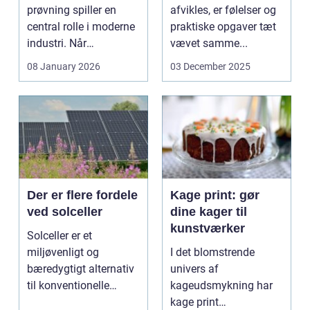
afgørende
prøvning spiller en
afvikles, er følelser og
central rolle i moderne
praktiske opgaver tæt
industri. Når
vævet samme...
svejsninger,
08 January 2026
03 December 2025
trykbærende u...
Der er flere fordele
Kage print: gør
ved solceller
dine kager til
kunstværker
Solceller er et
miljøvenligt og
I det blomstrende
bæredygtigt alternativ
univers af
til konventionelle
kageudsmykning har
energikilder....
kage print