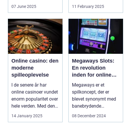
revolutioneret måden,
07 June 2025
11 February 2025
hvorpå ...
Online casino: den
Megaways Slots:
moderne
En revolution
spilleoplevelse
inden for online
spilleautomater
I de senere år har
Megaways er et
online casinoer vundet
spilkoncept, der er
enorm popularitet over
blevet synonymt med
hele verden. Med den
banebrydende
teknolog...
innovation inden for
14 January 2025
08 December 2024
online casi...