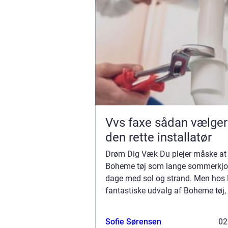
Vvs faxe sådan vælger du
den rette installatør
Drøm Dig Væk Du plejer måske at
Boheme tøj som lange sommerkjo
dage med sol og strand. Men hos 
fantastiske udvalg af Boheme tøj, 
et kæmpe udvalg af romantiske, f
designs af luksus kvalitet som er l
Sofie Sørensen
02
perfekt...