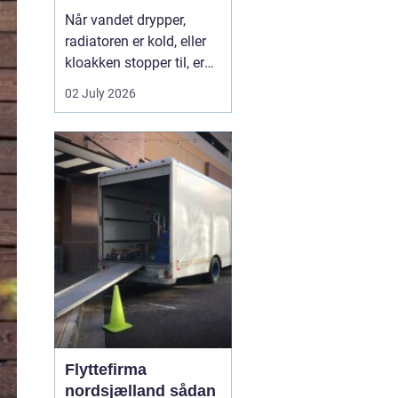
Når vandet drypper,
radiatoren er kold, eller
kloakken stopper til, er
en dygtig VVS-installatør
02 July 2026
ikke bare rar at have det
er en nødvendighed. I
Faxe-området findes der
flere firmaer, der kan
hjælpe, men kvalitet,
responstid og rådgivning
varierer m...
Flyttefirma
nordsjælland sådan