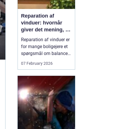
Reparation af
vinduer: hvornår
giver det mening, og
hvad skal du
Reparation af vinduer er
vælge?
for mange boligejere et
spørgsmål om balance.
På den ene side vil du
07 February 2026
gerne bevare husets
udtryk og undgå
unødvendige udgifter. På
den anden side skal
vinduerne være tætte,
ene...