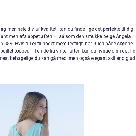
g men selektiv af kvalitet, kan du finde lige det perfekte til dig.
n elegant men afslappet aften – så som den smukke beige Angela
un 389. Hvis du er til noget mere festligt har Buch både skønne
aillet topper. Til en dejlig vinter aften kan du hygge dig i det flo
 mest behagelige du kan gå med, men også elegant skiller dig ud