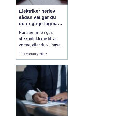
Elektriker herlev
sådan vælger du
den rigtige fagmand
til din el-opgave
Når strømmen går,
stikkontakterne bliver
varme, eller du vil have
ny belysning i hjemmet,
11 February 2026
bliver valget af elektriker
pludselig meget vigtigt.
Mange søger
efter en
elektriker herlev
, men
hvordan vurd...