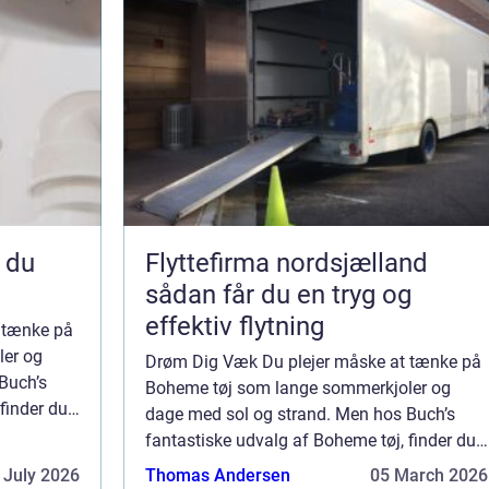
Flyttefirma nordsjælland
sådan får du en tryg og
effektiv flytning
 tænke på
ler og
Drøm Dig Væk Du plejer måske at tænke på
Buch’s
Boheme tøj som lange sommerkjoler og
finder du
dage med sol og strand. Men hos Buch’s
eminine
fantastiske udvalg af Boheme tøj, finder du
ige så
et kæmpe udvalg af romantiske, feminine
 July 2026
Thomas Andersen
05 March 2026