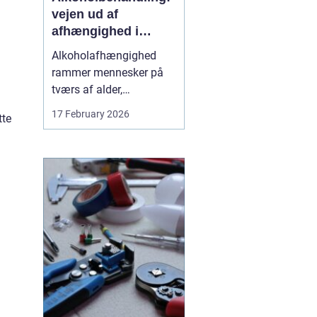
vejen ud af
afhængighed i
trygge rammer
Alkoholafhængighed
rammer mennesker på
tværs af alder,
uddannelse og
17 February 2026
tte
baggrund. For mange
starter det stille og roligt:
Et glas for at falde ned
efter arbejde, lidt ekstra i
weekenden, og pludselig
er alkoholen blevet en
nødve...