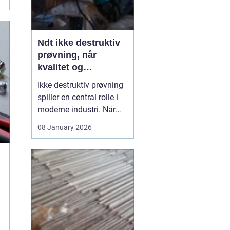
Ndt ikke destruktiv
prøvning, når
kvalitet og
sikkerhed er
Ikke destruktiv prøvning
afgørende
spiller en central rolle i
moderne industri. Når
svejsninger, trykbærende
08 January 2026
udstyr, tanke eller
stålkonstruktioner skal
kontrolleres, skal det ske
uden at ødelægge
emnet. Her kommer
N...