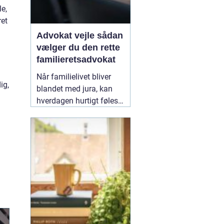
e,
ret
Advokat vejle sådan
vælger du den rette
familieretsadvokat
Når familielivet bliver
ig,
blandet med jura, kan
hverdagen hurtigt føles
uoverskuelig. Uenighed
om børn, ægteskab, arv
eller bolig handler
sjældent kun om
paragraffer, men også
om følelser, tryghed og
fremtid. I sådan en
situation kan en
09
February 2026