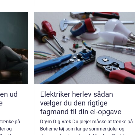
designs af luksus kvalitet som er lige så
perfekt...
jen ud
Elektriker herlev sådan
e
vælger du den rigtige
fagmand til din el-opgave
 tænke på
Drøm Dig Væk Du plejer måske at tænke på
ler og
Boheme tøj som lange sommerkjoler og