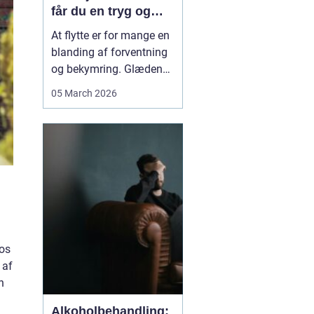
får du en tryg og
effektiv flytning
At flytte er for mange en
blanding af forventning
og bekymring. Glæden
ved et nyt hjem bliver
05 March 2026
ofte blandet med tanken
om tunge møbler,
skrøbelige ting og
logistik, der skal gå op.
Når du vælger et
Flyttefirma Nordsjæ...
os
 af
n
Alkoholbehandling: