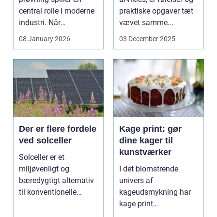
central rolle i moderne
praktiske opgaver tæt
industri. Når
vævet samme...
svejsninger,
08 January 2026
03 December 2025
trykbærende u...
Der er flere fordele
Kage print: gør
ved solceller
dine kager til
kunstværker
Solceller er et
miljøvenligt og
I det blomstrende
bæredygtigt alternativ
univers af
til konventionelle
kageudsmykning har
energikilder....
kage print
revolutioneret måden,