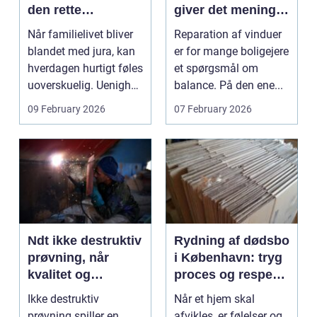
den rette
giver det mening,
familieretsadvokat
og hvad skal du
Når familielivet bliver
Reparation af vinduer
vælge?
blandet med jura, kan
er for mange boligejere
hverdagen hurtigt føles
et spørgsmål om
uoverskuelig. Uenighed
balance. På den ene...
om børn...
09 February 2026
07 February 2026
Ndt ikke destruktiv
Rydning af dødsbo
prøvning, når
i København: tryg
kvalitet og
proces og respekt
sikkerhed er
for boet
Ikke destruktiv
Når et hjem skal
afgørende
prøvning spiller en
afvikles, er følelser og