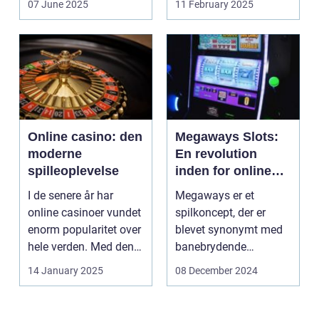
07 June 2025
11 February 2025
hvorpå ...
Online casino: den
Megaways Slots:
moderne
En revolution
spilleoplevelse
inden for online
spilleautomater
I de senere år har
Megaways er et
online casinoer vundet
spilkoncept, der er
enorm popularitet over
blevet synonymt med
hele verden. Med den
banebrydende
teknolog...
innovation inden for
14 January 2025
08 December 2024
online casi...