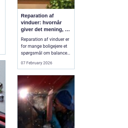
Reparation af
vinduer: hvornår
giver det mening, og
hvad skal du
Reparation af vinduer er
vælge?
for mange boligejere et
spørgsmål om balance.
På den ene side vil du
07 February 2026
gerne bevare husets
udtryk og undgå
unødvendige udgifter. På
den anden side skal
vinduerne være tætte,
ene...