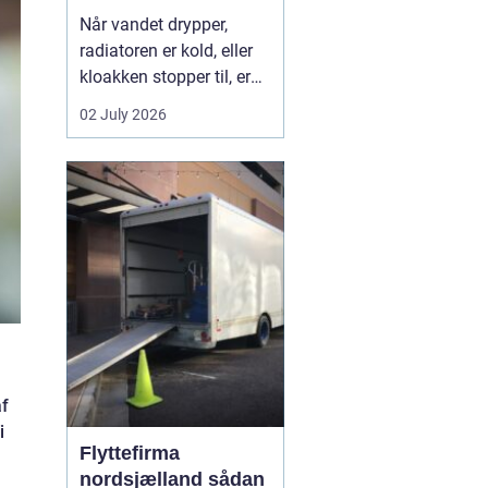
Når vandet drypper,
radiatoren er kold, eller
kloakken stopper til, er
en dygtig VVS-installatør
02 July 2026
ikke bare rar at have det
er en nødvendighed. I
Faxe-området findes der
flere firmaer, der kan
hjælpe, men kvalitet,
responstid og rådgivning
varierer m...
af
i
Flyttefirma
nordsjælland sådan