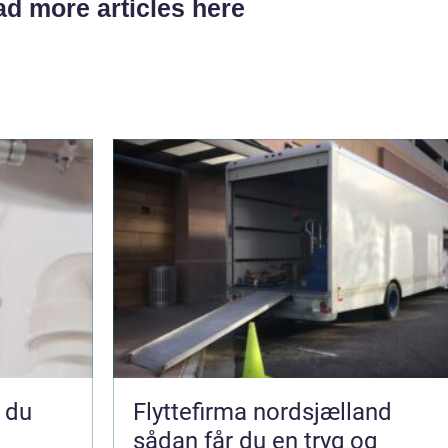
d more articles here
Flyttefirma nordsjælland
sådan får du en tryg og