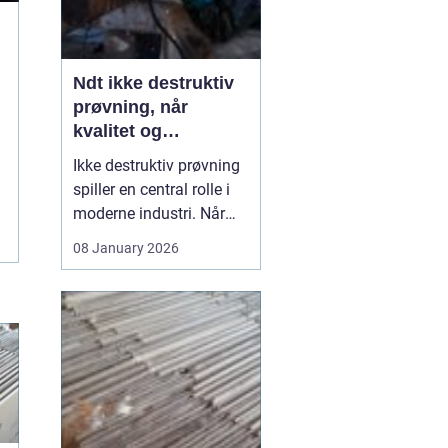
Ndt ikke destruktiv
prøvning, når
kvalitet og
sikkerhed er
Ikke destruktiv prøvning
afgørende
spiller en central rolle i
moderne industri. Når
svejsninger, trykbærende
08 January 2026
udstyr, tanke eller
stålkonstruktioner skal
kontrolleres, skal det ske
uden at ødelægge
emnet. Her kommer
N...