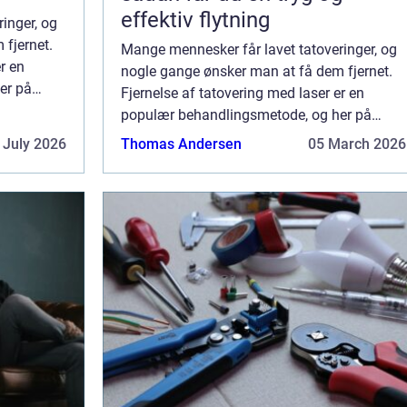
effektiv flytning
inger, og
fjernet.
Mange mennesker får lavet tatoveringer, og
r en
nogle gange ønsker man at få dem fjernet.
er på
Fjernelse af tatovering med laser er en
ortæller
populær behandlingsmetode, og her på
er, hvor...
siden kan du læse alt om den. Vi fortæller
 July 2026
Thomas Andersen
05 March 2026
dig, hvordan laser fjerner tatoveringer, hvor...