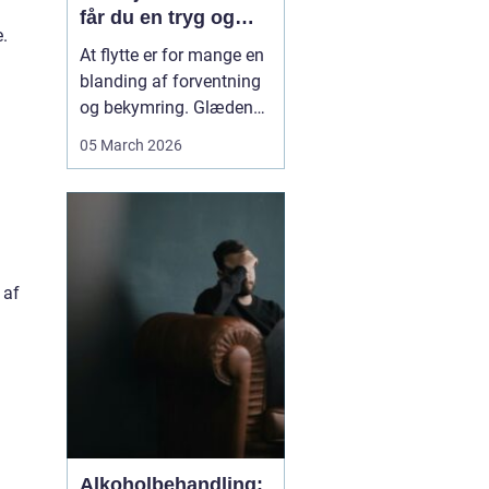
får du en tryg og
e.
effektiv flytning
At flytte er for mange en
blanding af forventning
og bekymring. Glæden
ved et nyt hjem bliver
05 March 2026
ofte blandet med tanken
om tunge møbler,
skrøbelige ting og
logistik, der skal gå op.
Når du vælger et
Flyttefirma Nordsjæ...
 af
Alkoholbehandling: