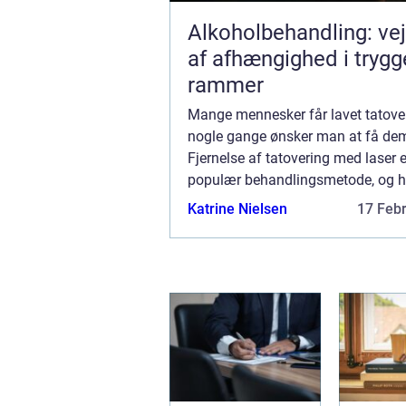
Alkoholbehandling: ve
af afhængighed i trygg
rammer
Mange mennesker får lavet tatover
nogle gange ønsker man at få dem 
Fjernelse af tatovering med laser e
populær behandlingsmetode, og h
siden kan du læse alt om den. Vi f
Katrine Nielsen
17 Feb
dig, hvordan laser fjerner tatovering