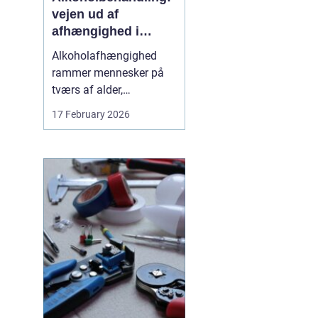
vejen ud af
afhængighed i
trygge rammer
Alkoholafhængighed
rammer mennesker på
tværs af alder,
uddannelse og
17 February 2026
baggrund. For mange
starter det stille og roligt:
Et glas for at falde ned
efter arbejde, lidt ekstra i
weekenden, og pludselig
er alkoholen blevet en
nødve...