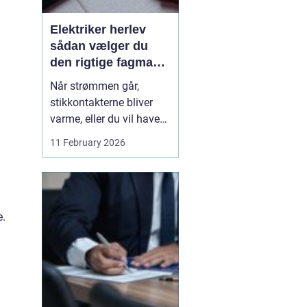
Elektriker herlev
sådan vælger du
den rigtige fagmand
til din el-opgave
Når strømmen går,
stikkontakterne bliver
varme, eller du vil have
ny belysning i hjemmet,
11 February 2026
bliver valget af elektriker
pludselig meget vigtigt.
Mange søger
efter en
elektriker herlev
, men
e.
hvordan vurd...