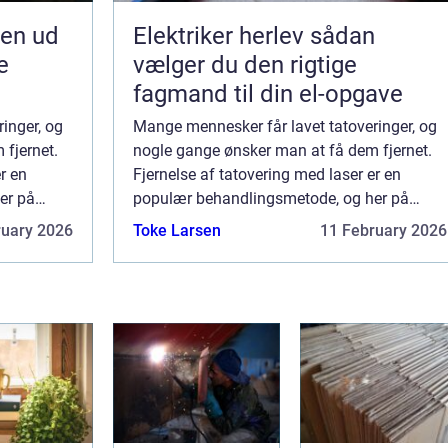
jen ud
Elektriker herlev sådan
e
vælger du den rigtige
fagmand til din el-opgave
inger, og
Mange mennesker får lavet tatoveringer, og
fjernet.
nogle gange ønsker man at få dem fjernet.
r en
Fjernelse af tatovering med laser er en
er på
populær behandlingsmetode, og her på
ortæller
siden kan du læse alt om den. Vi fortæller
ruary 2026
Toke Larsen
11 February 2026
er, hvor...
dig, hvordan laser fjerner tatoveringer, hvor...