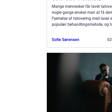
Mange mennesker får lavet tatover
nogle gange ønsker man at få dem 
Fjernelse af tatovering med laser e
populær behandlingsmetode, og h
siden kan du læse alt om den. Vi f
dig, hvordan laser fjerner tatovering
Sofie Sørensen
02