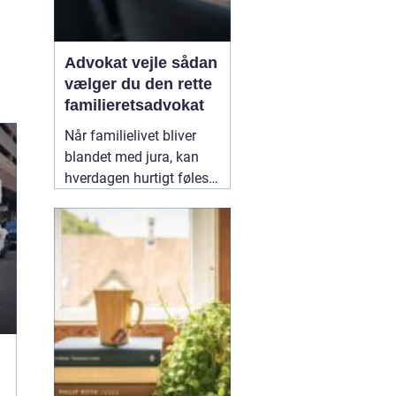
Advokat vejle sådan
vælger du den rette
familieretsadvokat
Når familielivet bliver
blandet med jura, kan
hverdagen hurtigt føles
uoverskuelig. Uenighed
om børn, ægteskab, arv
eller bolig handler
sjældent kun om
paragraffer, men også
om følelser, tryghed og
fremtid. I sådan en
situation kan en
09
February 2026