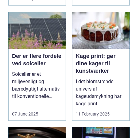
trykbærende u...
Der er flere fordele
Kage print: gør
ved solceller
dine kager til
kunstværker
Solceller er et
miljøvenligt og
I det blomstrende
bæredygtigt alternativ
univers af
til konventionelle
kageudsmykning har
energikilder....
kage print
revolutioneret måden,
07 June 2025
11 February 2025
hvorpå ...