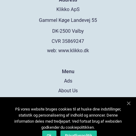
web:
www.klikko.dk
Menu
Ads
About Us
Cookies
På vores website bruges cookies til at huske dine indstillinger,
Contact
statistik og personalisering af indhold og annoncer. Denne
Sitemap
information deles med tredjepart. Ved fortsat brug af websiden
godkender du cookiepolitikken.
Ok
Privatlivspolitik