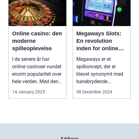
Online casino: den
Megaways Slots:
moderne
En revolution
spilleoplevelse
inden for online
spilleautomater
I de senere år har
Megaways er et
online casinoer vundet
spilkoncept, der er
enorm popularitet over
blevet synonymt med
hele verden. Med den
banebrydende
teknolog...
innovation inden for
14 January 2025
08 December 2024
online casi...
Address