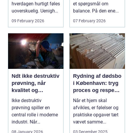
hverdagen hurtigt føles
et spørgsmål om
uoverskuelig. Uenighed
balance. På den ene...
om børn...
09 February 2026
07 February 2026
Ndt ikke destruktiv
Rydning af dødsbo
prøvning, når
i København: tryg
kvalitet og
proces og respekt
sikkerhed er
for boet
Ikke destruktiv
Når et hjem skal
afgørende
prøvning spiller en
afvikles, er følelser og
central rolle i moderne
praktiske opgaver tæt
industri. Når
vævet samme...
svejsninger,
08 January 2026
03 December 2025