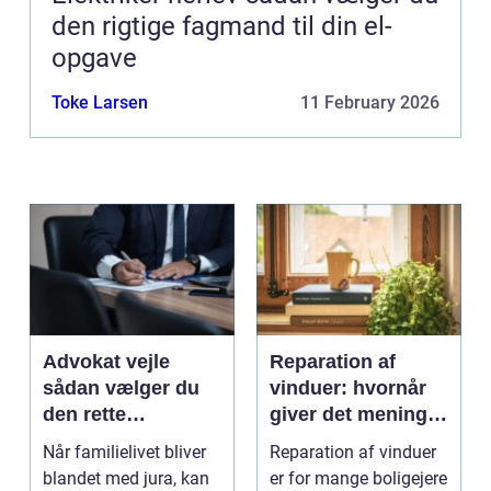
den rigtige fagmand til din el-
opgave
Toke Larsen
11 February 2026
Advokat vejle
Reparation af
sådan vælger du
vinduer: hvornår
den rette
giver det mening,
familieretsadvokat
og hvad skal du
Når familielivet bliver
Reparation af vinduer
vælge?
blandet med jura, kan
er for mange boligejere