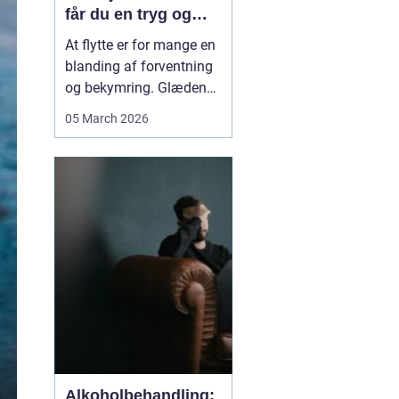
får du en tryg og
effektiv flytning
At flytte er for mange en
blanding af forventning
og bekymring. Glæden
ved et nyt hjem bliver
05 March 2026
ofte blandet med tanken
om tunge møbler,
skrøbelige ting og
logistik, der skal gå op.
Når du vælger et
Flyttefirma Nordsjæ...
Alkoholbehandling: