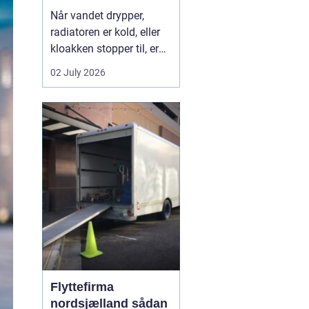
Når vandet drypper,
radiatoren er kold, eller
kloakken stopper til, er
en dygtig VVS-installatør
02 July 2026
ikke bare rar at have det
er en nødvendighed. I
Faxe-området findes der
flere firmaer, der kan
hjælpe, men kvalitet,
responstid og rådgivning
varierer m...
Flyttefirma
nordsjælland sådan