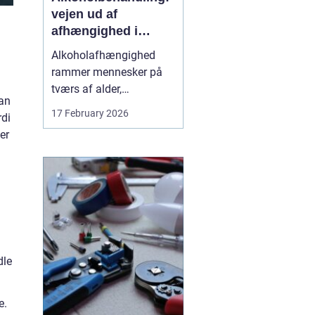
vejen ud af
afhængighed i
trygge rammer
Alkoholafhængighed
rammer mennesker på
tværs af alder,
man
uddannelse og
17 February 2026
rdi
baggrund. For mange
er
starter det stille og roligt:
Et glas for at falde ned
efter arbejde, lidt ekstra i
weekenden, og pludselig
er alkoholen blevet en
nødve...
dle
e.