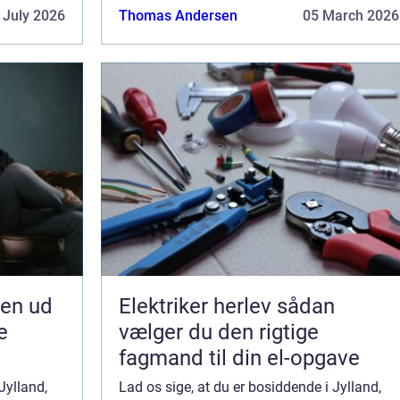
hjælp, som det er at bede fotografen om at
 July 2026
Thomas Andersen
05 March 2026
klare...
jen ud
Elektriker herlev sådan
e
vælger du den rigtige
fagmand til din el-opgave
Jylland,
Lad os sige, at du er bosiddende i Jylland,