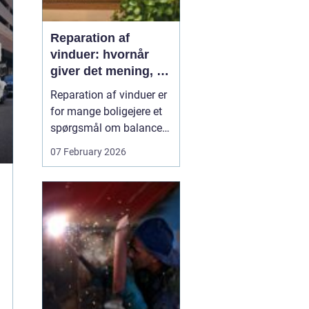
Reparation af
vinduer: hvornår
giver det mening, og
hvad skal du
Reparation af vinduer er
vælge?
for mange boligejere et
spørgsmål om balance.
På den ene side vil du
07 February 2026
gerne bevare husets
udtryk og undgå
unødvendige udgifter. På
den anden side skal
vinduerne være tætte,
ene...