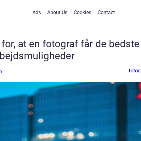
Ads
About Us
Cookies
Contact
or, at en fotograf får de bedste
rbejdsmuligheder
fotog
n