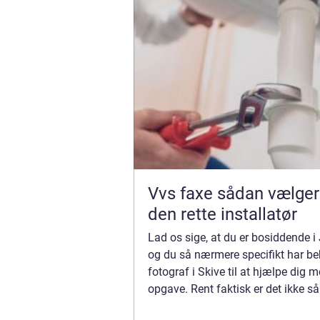
Vvs faxe sådan vælger du
den rette installatør
Lad os sige, at du er bosiddende i 
og du så nærmere specifikt har be
fotograf i Skive til at hjælpe dig 
opgave. Rent faktisk er det ikke s
hjælp, som det er at bede fotogra