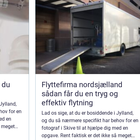
Flyttefirma nordsjælland
sådan får du en tryg og
effektiv flytning
Jylland,
hov for en
Lad os sige, at du er bosiddende i Jylland,
med en
og du så nærmere specifikt har behov for en
å meget
fotograf i Skive til at hjælpe dig med en
fen om at
opgave. Rent faktisk er det ikke så meget