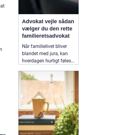
at
Advokat vejle sådan
vælger du den rette
n
familieretsadvokat
Når familielivet bliver
om
blandet med jura, kan
hverdagen hurtigt føles
uoverskuelig. Uenighed
om børn, ægteskab, arv
eller bolig handler
sjældent kun om
paragraffer, men også
om følelser, tryghed og
fremtid. I sådan en
situation kan en
09
February 2026