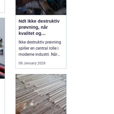
Ndt ikke destruktiv
prøvning, når
kvalitet og
sikkerhed er
Ikke destruktiv prøvning
afgørende
spiller en central rolle i
moderne industri. Når
svejsninger, trykbærende
08 January 2026
udstyr, tanke eller
stålkonstruktioner skal
kontrolleres, skal det ske
uden at ødelægge
emnet. Her kommer
N...