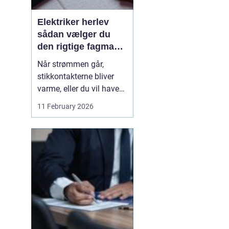
Elektriker herlev
sådan vælger du
den rigtige fagmand
til din el-opgave
Når strømmen går,
stikkontakterne bliver
varme, eller du vil have
ny belysning i hjemmet,
11 February 2026
bliver valget af elektriker
pludselig meget vigtigt.
Mange søger
efter en
elektriker herlev
, men
hvordan vurd...