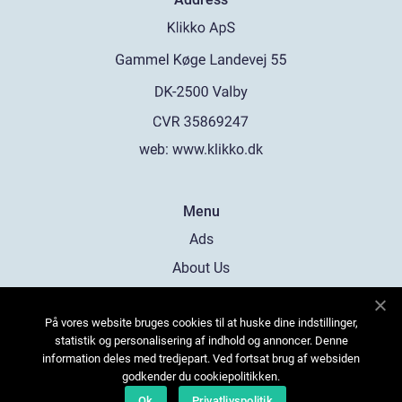
web:
www.klikko.dk
Menu
Ads
About Us
Cookies
På vores website bruges cookies til at huske dine indstillinger,
Contact
statistik og personalisering af indhold og annoncer. Denne
Sitemap
information deles med tredjepart. Ved fortsat brug af websiden
godkender du cookiepolitikken.
Ok
Privatlivspolitik