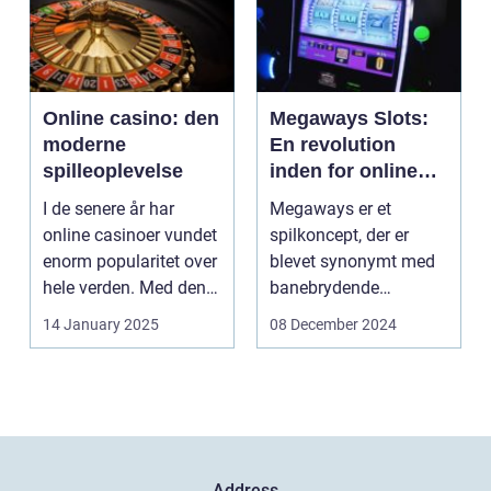
Online casino: den
Megaways Slots:
moderne
En revolution
spilleoplevelse
inden for online
spilleautomater
I de senere år har
Megaways er et
online casinoer vundet
spilkoncept, der er
enorm popularitet over
blevet synonymt med
hele verden. Med den
banebrydende
teknolog...
innovation inden for
14 January 2025
08 December 2024
online casi...
Address