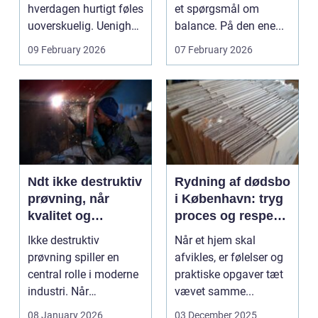
hverdagen hurtigt føles
et spørgsmål om
uoverskuelig. Uenighed
balance. På den ene...
om børn...
09 February 2026
07 February 2026
Ndt ikke destruktiv
Rydning af dødsbo
prøvning, når
i København: tryg
kvalitet og
proces og respekt
sikkerhed er
for boet
Ikke destruktiv
Når et hjem skal
afgørende
prøvning spiller en
afvikles, er følelser og
central rolle i moderne
praktiske opgaver tæt
industri. Når
vævet samme...
svejsninger,
08 January 2026
03 December 2025