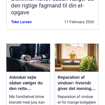
den rigtige fagmand til din el-
opgave
Toke Larsen
11 February 2026
Advokat vejle
Reparation af
sådan vælger du
vinduer: hvornår
den rette
giver det mening,
familieretsadvokat
og hvad skal du
Når familielivet bliver
Reparation af vinduer
vælge?
blandet med jura, kan
er for mange boligejere