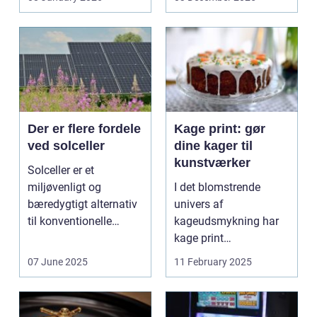
trykbærende u...
Der er flere fordele
Kage print: gør
ved solceller
dine kager til
kunstværker
Solceller er et
miljøvenligt og
I det blomstrende
bæredygtigt alternativ
univers af
til konventionelle
kageudsmykning har
energikilder....
kage print
revolutioneret måden,
07 June 2025
11 February 2025
hvorpå ...