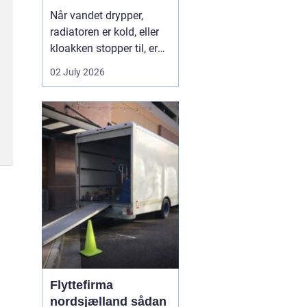
Når vandet drypper,
radiatoren er kold, eller
kloakken stopper til, er
en dygtig VVS-installatør
02 July 2026
ikke bare rar at have det
er en nødvendighed. I
Faxe-området findes der
flere firmaer, der kan
hjælpe, men kvalitet,
responstid og rådgivning
varierer m...
Flyttefirma
nordsjælland sådan