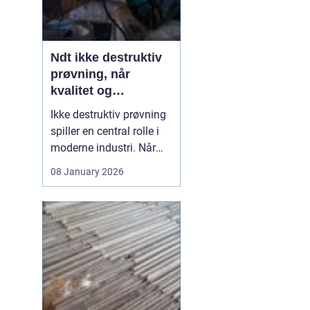
Ndt ikke destruktiv
prøvning, når
kvalitet og
sikkerhed er
Ikke destruktiv prøvning
afgørende
spiller en central rolle i
moderne industri. Når
svejsninger, trykbærende
08 January 2026
udstyr, tanke eller
stålkonstruktioner skal
kontrolleres, skal det ske
uden at ødelægge
emnet. Her kommer
N...