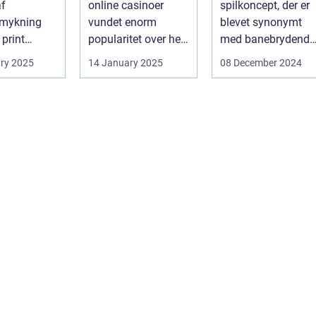
af
online casinoer
spilkoncept, der er
mykning
vundet enorm
blevet synonymt
 print
popularitet over hele
med banebrydende
neret
verden. Med den
innovation inden fo
ry 2025
14 January 2025
08 December 2024
vorpå ...
teknolog...
online casi...