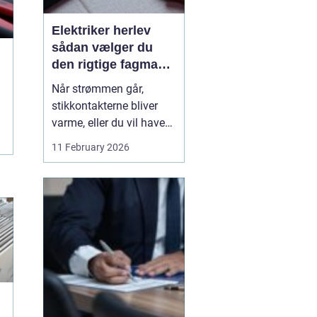
Elektriker herlev
sådan vælger du
den rigtige fagmand
til din el-opgave
Når strømmen går,
stikkontakterne bliver
varme, eller du vil have
ny belysning i hjemmet,
11 February 2026
bliver valget af elektriker
pludselig meget vigtigt.
Mange søger
efter en
elektriker herlev
, men
hvordan vurd...