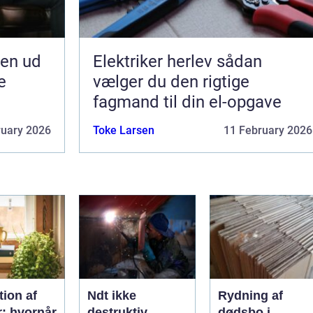
jen ud
Elektriker herlev sådan
e
vælger du den rigtige
fagmand til din el-opgave
ruary 2026
Toke Larsen
11 February 2026
ion af
Ndt ikke
Rydning af
r: hvornår
destruktiv
dødsbo i