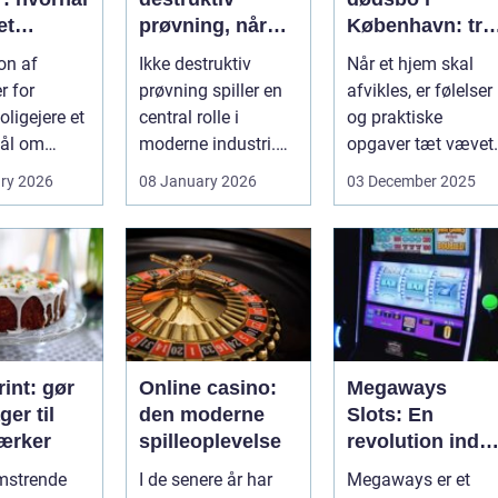
et
prøvning, når
København: try
, og hvad
kvalitet og
proces og
on af
Ikke destruktiv
Når et hjem skal
u vælge?
sikkerhed er
respekt for boet
r for
prøvning spiller en
afvikles, er følelser
afgørende
ligejere et
central rolle i
og praktiske
ål om
moderne industri.
opgaver tæt vævet
 På den
Når svejsninger,
samme...
ry 2026
08 January 2026
03 December 2025
trykbærende u...
int: gør
Online casino:
Megaways
ger til
den moderne
Slots: En
ærker
spilleoplevelse
revolution inde
for online
omstrende
I de senere år har
Megaways er et
spilleautomater