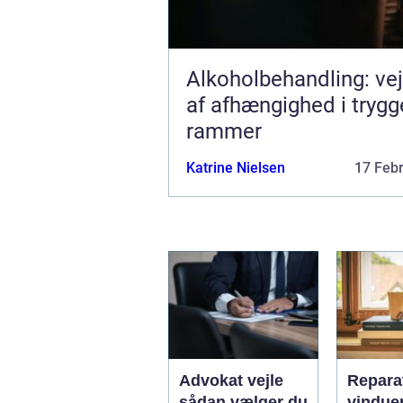
Alkoholbehandling: ve
af afhængighed i trygg
rammer
Katrine Nielsen
17 Feb
Advokat vejle
Reparat
sådan vælger du
vindue