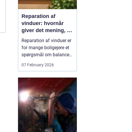
Reparation af
vinduer: hvornår
r
giver det mening, og
hvad skal du
Reparation af vinduer er
vælge?
for mange boligejere et
spørgsmål om balance.
På den ene side vil du
07 February 2026
gerne bevare husets
udtryk og undgå
unødvendige udgifter. På
den anden side skal
vinduerne være tætte,
ene...