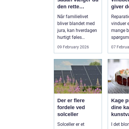
den rette
giver d
familieretsadvok
mening
Når familielivet
Reparati
at
skal d
bliver blandet med
vinduer e
jura, kan hverdagen
mange bo
hurtigt føles
spørgsm
uoverskuelig.
balance.
09 February 2026
07 Februa
Uenighed om børn...
ene...
Der er flere
Kage pr
fordele ved
dine ka
solceller
kunstv
Solceller er et
I det bl