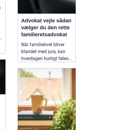
g
Advokat vejle sådan
vælger du den rette
familieretsadvokat
Når familielivet bliver
blandet med jura, kan
hverdagen hurtigt føles
uoverskuelig. Uenighed
om børn, ægteskab, arv
eller bolig handler
sjældent kun om
paragraffer, men også
om følelser, tryghed og
fremtid. I sådan en
situation kan en
09
n
February 2026