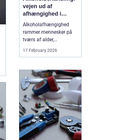
vejen ud af
afhængighed i
trygge rammer
Alkoholafhængighed
rammer mennesker på
tværs af alder,
uddannelse og
17 February 2026
baggrund. For mange
starter det stille og roligt:
Et glas for at falde ned
efter arbejde, lidt ekstra i
weekenden, og pludselig
er alkoholen blevet en
nødve...