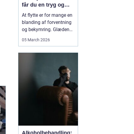
får du en tryg og
effektiv flytning
At flytte er for mange en
blanding af forventning
og bekymring. Glæden
ved et nyt hjem bliver
05 March 2026
ofte blandet med tanken
om tunge møbler,
skrøbelige ting og
logistik, der skal gå op.
Når du vælger et
Flyttefirma Nordsjæ...
Alkoholbehandling: