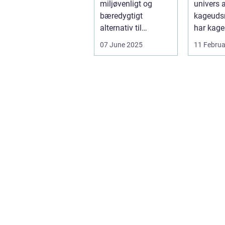
miljøvenligt og
univers 
bæredygtigt
kageuds
alternativ til
har kage
konventionelle
revolutio
07 June 2025
11 Februa
energikilder....
måden, h