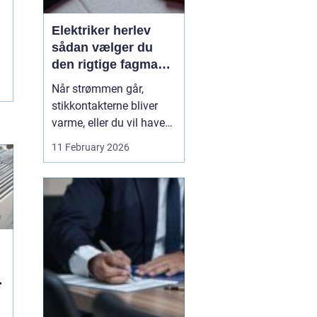
Elektriker herlev
sådan vælger du
den rigtige fagmand
til din el-opgave
Når strømmen går,
stikkontakterne bliver
varme, eller du vil have
ny belysning i hjemmet,
11 February 2026
bliver valget af elektriker
pludselig meget vigtigt.
Mange søger
efter en
elektriker herlev
, men
hvordan vurd...
g