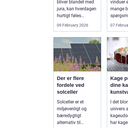
bliver blandet med
vinduer e
jura, kan hverdagen
mange bo
hurtigt føles
spørgsm
uoverskuelig.
balance.
09 February 2026
07 Februa
Uenighed om børn...
ene...
Der er flere
Kage pr
fordele ved
dine ka
solceller
kunstv
Solceller er et
I det bl
miljøvenligt og
univers 
bæredygtigt
kageuds
alternativ til
har kage