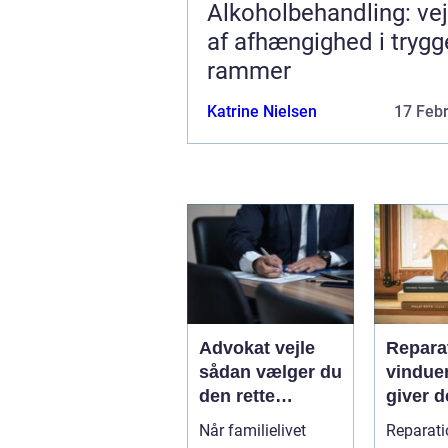
Alkoholbehandling: ve
af afhængighed i trygg
rammer
Katrine Nielsen
17 Feb
Advokat vejle
Reparat
sådan vælger du
vindue
den rette
giver d
familieretsadvok
mening
Når familielivet
Reparati
at
skal d