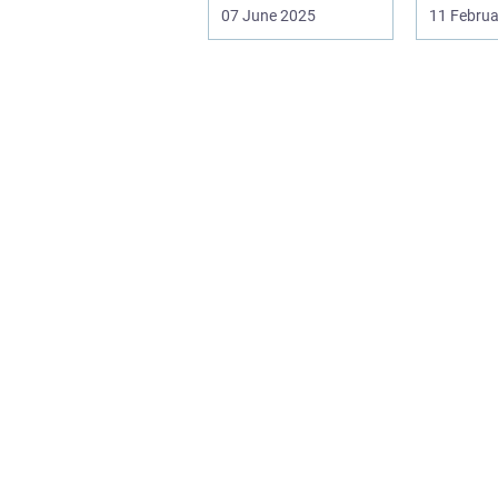
konventionelle
revolutio
07 June 2025
11 Februa
energikilder....
måden, h