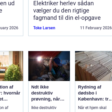
jen ud
Elektriker herlev sådan
e
vælger du den rigtige
fagmand til din el-opgave
ruary 2026
Toke Larsen
11 February 2026
ion af
Ndt ikke
Rydning af
r: hvornår
destruktiv
dødsbo i
et
prøvning, når
København: try
, og hvad
kvalitet og
proces og
on af
Ikke destruktiv
Når et hjem skal
u vælge?
sikkerhed er
respekt for boet