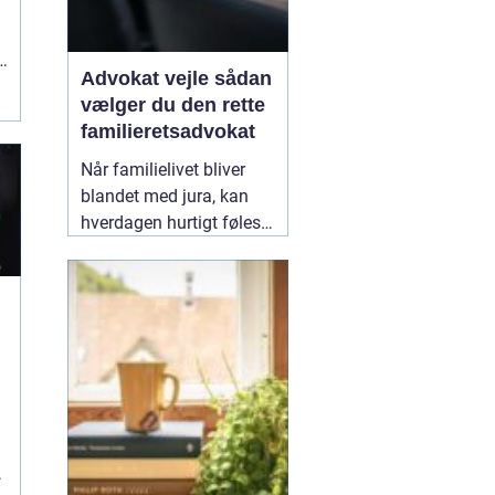
Advokat vejle sådan
vælger du den rette
familieretsadvokat
Når familielivet bliver
blandet med jura, kan
hverdagen hurtigt føles
uoverskuelig. Uenighed
om børn, ægteskab, arv
eller bolig handler
sjældent kun om
n
paragraffer, men også
om følelser, tryghed og
fremtid. I sådan en
situation kan en
09
February 2026