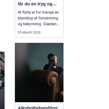
får du en tryg og
effektiv flytning
At flytte er for mange en
blanding af forventning
og bekymring. Glæden
ved et nyt hjem bliver
05 March 2026
ofte blandet med tanken
om tunge møbler,
skrøbelige ting og
logistik, der skal gå op.
Når du vælger et
Flyttefirma Nordsjæ...
Alkoholbehandling: