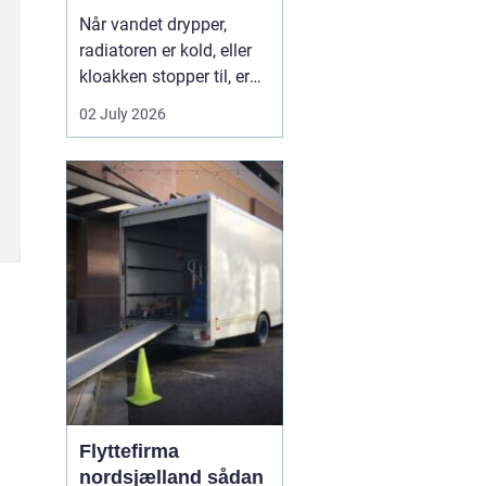
Når vandet drypper,
radiatoren er kold, eller
kloakken stopper til, er
en dygtig VVS-installatør
02 July 2026
ikke bare rar at have det
er en nødvendighed. I
Faxe-området findes der
flere firmaer, der kan
hjælpe, men kvalitet,
responstid og rådgivning
varierer m...
Flyttefirma
nordsjælland sådan