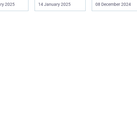
neret
verden. Med den
innovation inden fo
ry 2025
14 January 2025
08 December 2024
vorpå ...
teknolog...
online casi...