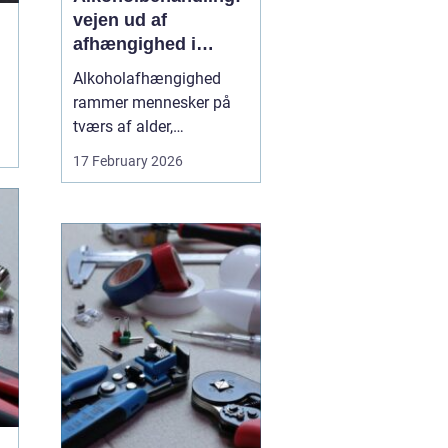
vejen ud af
afhængighed i
trygge rammer
Alkoholafhængighed
rammer mennesker på
tværs af alder,
uddannelse og
17 February 2026
baggrund. For mange
starter det stille og roligt:
Et glas for at falde ned
efter arbejde, lidt ekstra i
weekenden, og pludselig
er alkoholen blevet en
nødve...