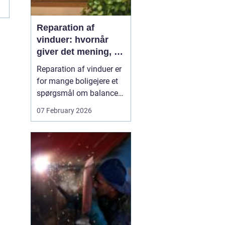
r
Reparation af
vinduer: hvornår
giver det mening, og
hvad skal du
Reparation af vinduer er
vælge?
for mange boligejere et
spørgsmål om balance.
På den ene side vil du
07 February 2026
gerne bevare husets
udtryk og undgå
unødvendige udgifter. På
den anden side skal
vinduerne være tætte,
ene...