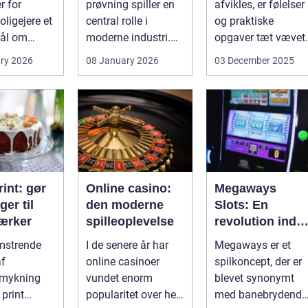
r for
prøvning spiller en
afvikles, er følelser
afgørende
ligejere et
central rolle i
og praktiske
ål om
moderne industri.
opgaver tæt vævet
 På den
Når svejsninger,
samme...
ry 2026
08 January 2026
03 December 2025
trykbærende u...
int: gør
Online casino:
Megaways
ger til
den moderne
Slots: En
ærker
spilleoplevelse
revolution inde
for online
omstrende
I de senere år har
Megaways er et
spilleautomater
af
online casinoer
spilkoncept, der er
mykning
vundet enorm
blevet synonymt
 print
popularitet over hele
med banebrydende