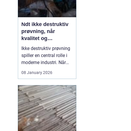
Ndt ikke destruktiv
prøvning, når
kvalitet og
sikkerhed er
Ikke destruktiv prøvning
afgørende
spiller en central rolle i
moderne industri. Når
svejsninger, trykbærende
08 January 2026
udstyr, tanke eller
stålkonstruktioner skal
kontrolleres, skal det ske
uden at ødelægge
emnet. Her kommer
N...