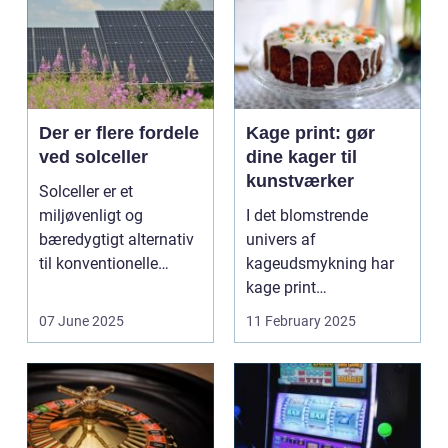
Der er flere fordele
Kage print: gør
ved solceller
dine kager til
kunstværker
Solceller er et
miljøvenligt og
I det blomstrende
bæredygtigt alternativ
univers af
til konventionelle
kageudsmykning har
energikilder....
kage print
revolutioneret måden,
07 June 2025
11 February 2025
hvorpå ...