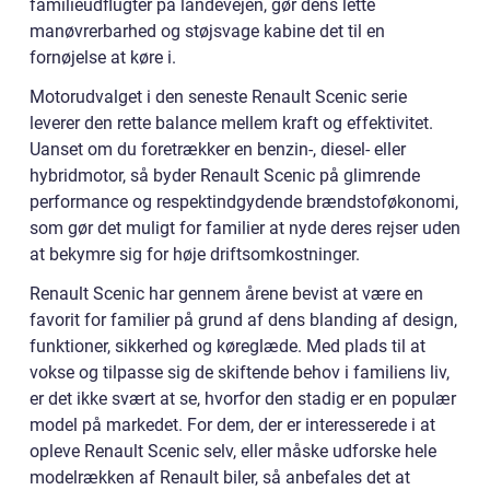
familieudflugter på landevejen, gør dens lette
manøvrerbarhed og støjsvage kabine det til en
fornøjelse at køre i.
Motorudvalget i den seneste Renault Scenic serie
leverer den rette balance mellem kraft og effektivitet.
Uanset om du foretrækker en benzin-, diesel- eller
hybridmotor, så byder Renault Scenic på glimrende
performance og respektindgydende brændstoføkonomi,
som gør det muligt for familier at nyde deres rejser uden
at bekymre sig for høje driftsomkostninger.
Renault Scenic har gennem årene bevist at være en
favorit for familier på grund af dens blanding af design,
funktioner, sikkerhed og køreglæde. Med plads til at
vokse og tilpasse sig de skiftende behov i familiens liv,
er det ikke svært at se, hvorfor den stadig er en populær
model på markedet. For dem, der er interesserede i at
opleve Renault Scenic selv, eller måske udforske hele
modelrækken af Renault biler, så anbefales det at