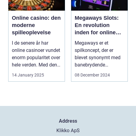
Online casino: den
Megaways Slots:
moderne
En revolution
spilleoplevelse
inden for online
spilleautomater
I de senere år har
Megaways er et
online casinoer vundet
spilkoncept, der er
enorm popularitet over
blevet synonymt med
hele verden. Med den
banebrydende
teknolog...
innovation inden for
14 January 2025
08 December 2024
online casi...
Address