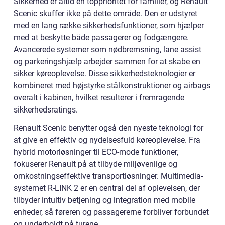
Sikkerhed er altid en topprioritet for familier, og Renault
Scenic skuffer ikke på dette område. Den er udstyret
med en lang række sikkerhedsfunktioner, som hjælper
med at beskytte både passagerer og fodgængere.
Avancerede systemer som nødbremsning, lane assist
og parkeringshjælp arbejder sammen for at skabe en
sikker køreoplevelse. Disse sikkerhedsteknologier er
kombineret med højstyrke stålkonstruktioner og airbags
overalt i kabinen, hvilket resulterer i fremragende
sikkerhedsratings.
Renault Scenic benytter også den nyeste teknologi for
at give en effektiv og nydelsesfuld køreoplevelse. Fra
hybrid motorløsninger til ECO-mode funktioner,
fokuserer Renault på at tilbyde miljøvenlige og
omkostningseffektive transportløsninger. Multimedia-
systemet R-LINK 2 er en central del af oplevelsen, der
tilbyder intuitiv betjening og integration med mobile
enheder, så føreren og passagererne forbliver forbundet
og underholdt på turene.