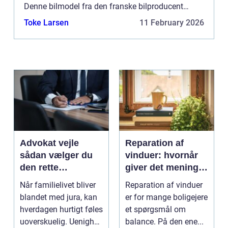
Denne bilmodel fra den franske bilproducent
Renault har haft flere generationer siden dens
Toke Larsen
11 February 2026
oprindelige lancer...
Advokat vejle
Reparation af
sådan vælger du
vinduer: hvornår
den rette
giver det mening,
familieretsadvokat
og hvad skal du
Når familielivet bliver
Reparation af vinduer
vælge?
blandet med jura, kan
er for mange boligejere
hverdagen hurtigt føles
et spørgsmål om
uoverskuelig. Uenighed
balance. På den ene...