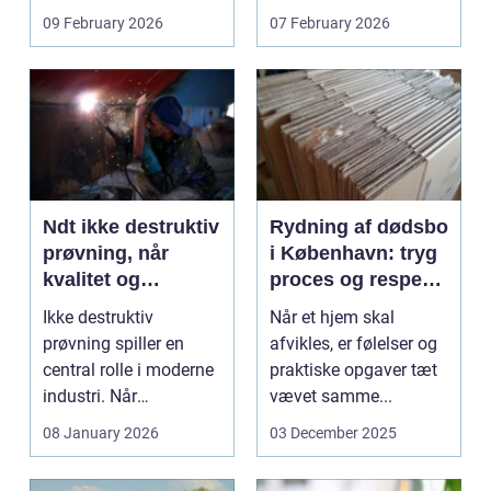
om børn...
09 February 2026
07 February 2026
Ndt ikke destruktiv
Rydning af dødsbo
prøvning, når
i København: tryg
kvalitet og
proces og respekt
sikkerhed er
for boet
Ikke destruktiv
Når et hjem skal
afgørende
prøvning spiller en
afvikles, er følelser og
central rolle i moderne
praktiske opgaver tæt
industri. Når
vævet samme...
svejsninger,
08 January 2026
03 December 2025
trykbærende u...