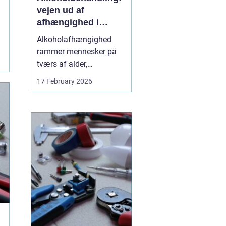
vejen ud af
afhængighed i
trygge rammer
Alkoholafhængighed
rammer mennesker på
tværs af alder,
uddannelse og
17 February 2026
baggrund. For mange
starter det stille og roligt:
Et glas for at falde ned
efter arbejde, lidt ekstra i
weekenden, og pludselig
er alkoholen blevet en
nødve...