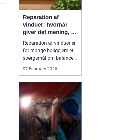
Reparation af
vinduer: hvornår
giver det mening, og
hvad skal du
Reparation af vinduer er
vælge?
for mange boligejere et
spørgsmål om balance.
På den ene side vil du
07 February 2026
gerne bevare husets
udtryk og undgå
unødvendige udgifter. På
den anden side skal
vinduerne være tætte,
ene...