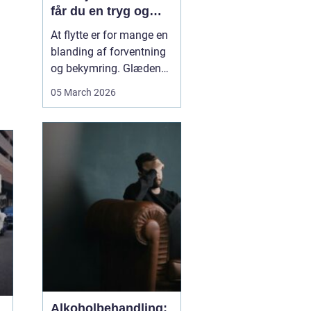
får du en tryg og
effektiv flytning
At flytte er for mange en
blanding af forventning
og bekymring. Glæden
ved et nyt hjem bliver
05 March 2026
ofte blandet med tanken
om tunge møbler,
skrøbelige ting og
logistik, der skal gå op.
Når du vælger et
Flyttefirma Nordsjæ...
Alkoholbehandling: