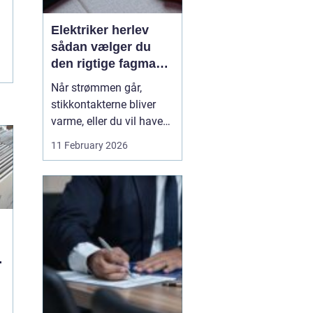
Elektriker herlev
sådan vælger du
den rigtige fagmand
til din el-opgave
Når strømmen går,
stikkontakterne bliver
varme, eller du vil have
ny belysning i hjemmet,
11 February 2026
bliver valget af elektriker
pludselig meget vigtigt.
Mange søger
efter en
elektriker herlev
, men
hvordan vurd...
g