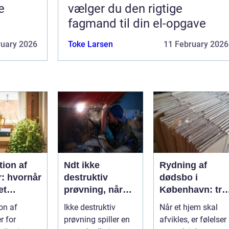
e
vælger du den rigtige
fagmand til din el-opgave
ruary 2026
Toke Larsen
11 February 2026
ion af
Ndt ikke
Rydning af
r: hvornår
destruktiv
dødsbo i
et
prøvning, når
København: try
, og hvad
kvalitet og
proces og
on af
Ikke destruktiv
Når et hjem skal
u vælge?
sikkerhed er
respekt for boet
r for
prøvning spiller en
afvikles, er følelser
afgørende