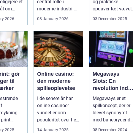
ligejere et
central rolle i
og praktiske
ål om
moderne industri.
opgaver tæt vævet
 På den
Når svejsninger,
samme...
ry 2026
08 January 2026
03 December 2025
trykbærende u...
int: gør
Online casino:
Megaways
ger til
den moderne
Slots: En
ærker
spilleoplevelse
revolution inde
for online
omstrende
I de senere år har
Megaways er et
spilleautomater
af
online casinoer
spilkoncept, der er
mykning
vundet enorm
blevet synonymt
 print
popularitet over hele
med banebrydende
neret
verden. Med den
innovation inden fo
ry 2025
14 January 2025
08 December 2024