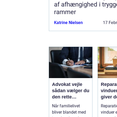
af afhængighed i trygg
rammer
Katrine Nielsen
17 Feb
Advokat vejle
Reparat
sådan vælger du
vindue
den rette
giver d
familieretsadvok
mening
Når familielivet
Reparati
at
skal d
bliver blandet med
vinduer e