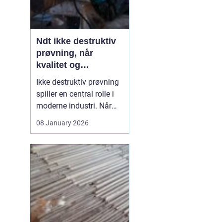
Ndt ikke destruktiv
prøvning, når
kvalitet og
sikkerhed er
Ikke destruktiv prøvning
afgørende
spiller en central rolle i
moderne industri. Når
svejsninger, trykbærende
08 January 2026
udstyr, tanke eller
stålkonstruktioner skal
kontrolleres, skal det ske
uden at ødelægge
emnet. Her kommer
N...