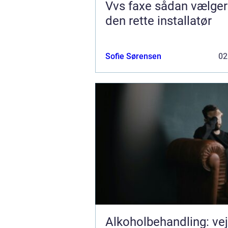
Vvs faxe sådan vælger du
den rette installatør
Sofie Sørensen
02
Alkoholbehandling: ve