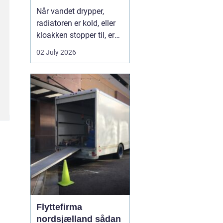
Når vandet drypper,
radiatoren er kold, eller
kloakken stopper til, er
en dygtig VVS-installatør
02 July 2026
ikke bare rar at have det
er en nødvendighed. I
Faxe-området findes der
flere firmaer, der kan
hjælpe, men kvalitet,
responstid og rådgivning
varierer m...
Flyttefirma
nordsjælland sådan