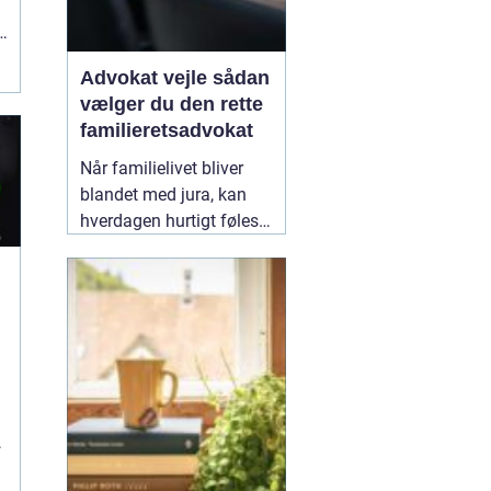
Advokat vejle sådan
vælger du den rette
familieretsadvokat
Når familielivet bliver
blandet med jura, kan
hverdagen hurtigt føles
uoverskuelig. Uenighed
om børn, ægteskab, arv
eller bolig handler
n
sjældent kun om
paragraffer, men også
om følelser, tryghed og
fremtid. I sådan en
situation kan en
09
February 2026
r