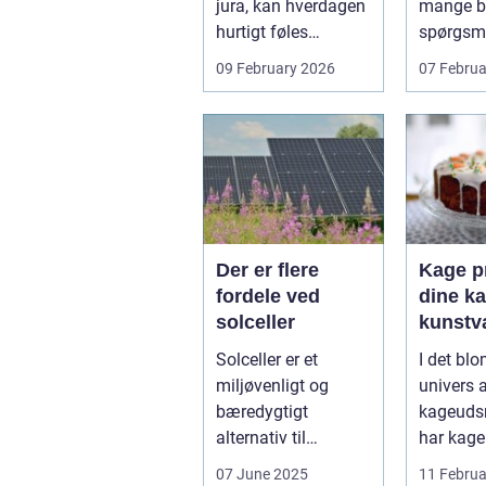
jura, kan hverdagen
mange bo
hurtigt føles
spørgsm
uoverskuelig.
balance.
09 February 2026
07 Februa
Uenighed om børn...
ene...
Der er flere
Kage pr
fordele ved
dine ka
solceller
kunstv
Solceller er et
I det bl
miljøvenligt og
univers 
bæredygtigt
kageuds
alternativ til
har kage
konventionelle
revolutio
07 June 2025
11 Februa