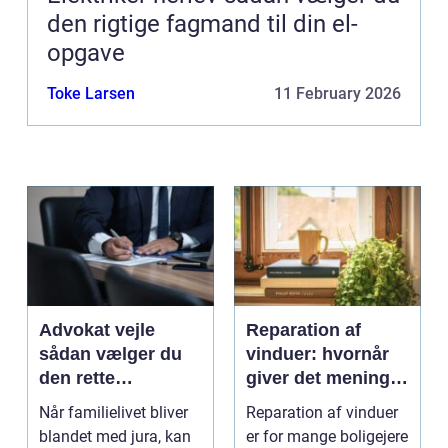
den rigtige fagmand til din el-
opgave
Toke Larsen
11 February 2026
Advokat vejle
Reparation af
sådan vælger du
vinduer: hvornår
den rette
giver det mening,
familieretsadvokat
og hvad skal du
Når familielivet bliver
Reparation af vinduer
vælge?
blandet med jura, kan
er for mange boligejere