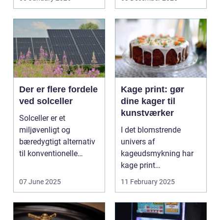
trykbærende u...
Der er flere fordele
Kage print: gør
ved solceller
dine kager til
kunstværker
Solceller er et
miljøvenligt og
I det blomstrende
bæredygtigt alternativ
univers af
til konventionelle
kageudsmykning har
energikilder....
kage print
revolutioneret måden,
07 June 2025
11 February 2025
hvorpå ...