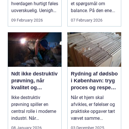
hverdagen hurtigt føles
et spørgsmål om
uoverskuelig. Uenighed
balance. På den ene...
om børn...
09 February 2026
07 February 2026
Ndt ikke destruktiv
Rydning af dødsbo
prøvning, når
i København: tryg
kvalitet og
proces og respekt
sikkerhed er
for boet
Ikke destruktiv
Når et hjem skal
afgørende
prøvning spiller en
afvikles, er følelser og
central rolle i moderne
praktiske opgaver tæt
industri. Når
vævet samme...
svejsninger,
08 January 2026
03 December 2025