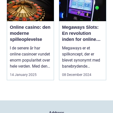
Online casino: den
Megaways Slots:
moderne
En revolution
spilleoplevelse
inden for online
spilleautomater
I de senere år har
Megaways er et
online casinoer vundet
spilkoncept, der er
enorm popularitet over
blevet synonymt med
hele verden. Med den
banebrydende
teknolog...
innovation inden for
14 January 2025
08 December 2024
online casi...
Address