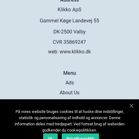
web:
www.klikko.dk
Menu
Ads
About Us
Cookies
På vores website bruges cookies til at huske dine indstillinger,
Contact
statistik og personalisering af indhold og annoncer. Denne
Sitemap
information deles med tredjepart. Ved fortsat brug af websiden
godkender du cookiepolitikken.
Ok
Privatlivspolitik