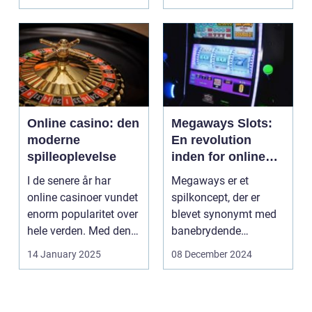
hvorpå ...
Online casino: den
Megaways Slots:
moderne
En revolution
spilleoplevelse
inden for online
spilleautomater
I de senere år har
Megaways er et
online casinoer vundet
spilkoncept, der er
enorm popularitet over
blevet synonymt med
hele verden. Med den
banebrydende
teknolog...
innovation inden for
14 January 2025
08 December 2024
online casi...