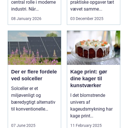
central rolle i moderne
praktiske opgaver tæt
industri. Når
vævet samme...
svejsninger,
08 January 2026
03 December 2025
trykbærende u...
Der er flere fordele
Kage print: gør
ved solceller
dine kager til
kunstværker
Solceller er et
miljøvenligt og
I det blomstrende
bæredygtigt alternativ
univers af
til konventionelle
kageudsmykning har
energikilder....
kage print
revolutioneret måden,
07 June 2025
11 February 2025