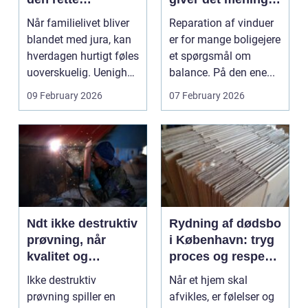
familieretsadvokat
og hvad skal du
Når familielivet bliver
Reparation af vinduer
vælge?
blandet med jura, kan
er for mange boligejere
hverdagen hurtigt føles
et spørgsmål om
uoverskuelig. Uenighed
balance. På den ene...
om børn...
09 February 2026
07 February 2026
Ndt ikke destruktiv
Rydning af dødsbo
prøvning, når
i København: tryg
kvalitet og
proces og respekt
sikkerhed er
for boet
Ikke destruktiv
Når et hjem skal
afgørende
prøvning spiller en
afvikles, er følelser og