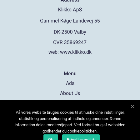
web:
www.klikko.dk
Menu
Ads
About Us
Cookies
På vores website bruges cookies til at huske dine indstillinger,
Contact
statistik og personalisering af indhold og annoncer. Denne
Sitemap
information deles med tredjepart. Ved fortsat brug af websiden
godkender du cookiepolitikken.
Ok
Privatlivspolitik