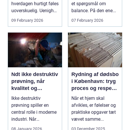
hverdagen hurtigt føles
et spørgsmål om
uoverskuelig. Uenighed
balance. På den ene...
om børn...
09 February 2026
07 February 2026
Ndt ikke destruktiv
Rydning af dødsbo
prøvning, når
i København: tryg
kvalitet og
proces og respekt
sikkerhed er
for boet
Ikke destruktiv
Når et hjem skal
afgørende
prøvning spiller en
afvikles, er følelser og
central rolle i moderne
praktiske opgaver tæt
industri. Når
vævet samme...
svejsninger,
08 January 2026
03 December 2025