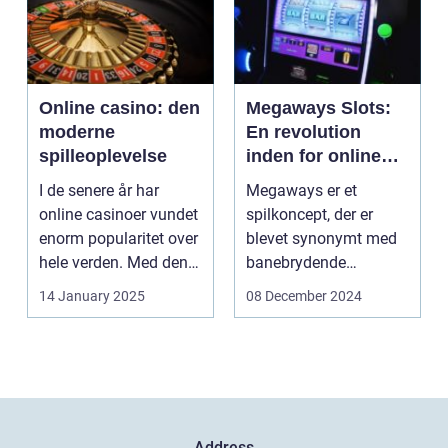
Online casino: den
Megaways Slots:
moderne
En revolution
spilleoplevelse
inden for online
spilleautomater
I de senere år har
Megaways er et
online casinoer vundet
spilkoncept, der er
enorm popularitet over
blevet synonymt med
hele verden. Med den
banebrydende
teknolog...
innovation inden for
14 January 2025
08 December 2024
online casi...
Address