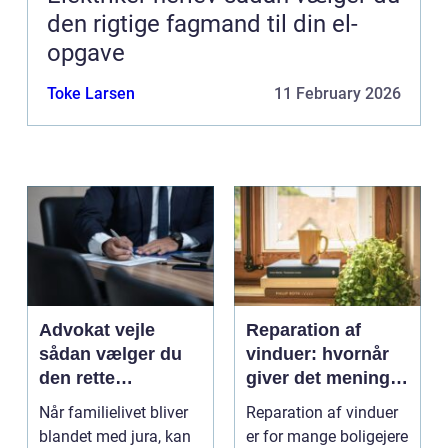
den rigtige fagmand til din el-
opgave
Toke Larsen
11 February 2026
Advokat vejle
Reparation af
sådan vælger du
vinduer: hvornår
den rette
giver det mening,
familieretsadvokat
og hvad skal du
Når familielivet bliver
Reparation af vinduer
vælge?
blandet med jura, kan
er for mange boligejere