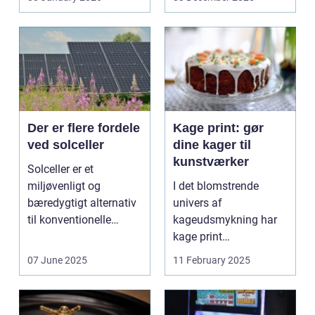
trykbærende u...
Der er flere fordele
Kage print: gør
ved solceller
dine kager til
kunstværker
Solceller er et
miljøvenligt og
I det blomstrende
bæredygtigt alternativ
univers af
til konventionelle
kageudsmykning har
energikilder....
kage print
revolutioneret måden,
07 June 2025
11 February 2025
hvorpå ...