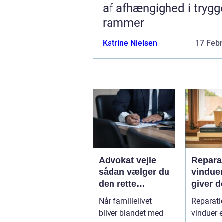
af afhængighed i trygg
rammer
Katrine Nielsen
17 Feb
Advokat vejle
Reparat
sådan vælger du
vindue
den rette
giver d
familieretsadvok
mening
Når familielivet
Reparati
at
skal d
bliver blandet med
vinduer e