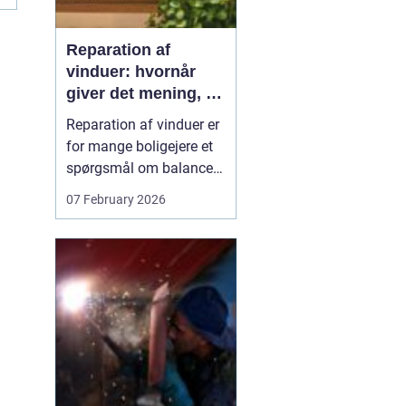
Reparation af
vinduer: hvornår
giver det mening, og
hvad skal du
Reparation af vinduer er
vælge?
for mange boligejere et
spørgsmål om balance.
På den ene side vil du
07 February 2026
gerne bevare husets
udtryk og undgå
unødvendige udgifter. På
den anden side skal
vinduerne være tætte,
ene...