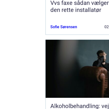
Vvs faxe sådan vælger du
den rette installatør
Sofie Sørensen
02
Alkoholbehandling: ve