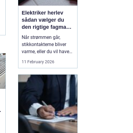
Elektriker herlev
sådan vælger du
den rigtige fagmand
til din el-opgave
Når strømmen går,
stikkontakterne bliver
varme, eller du vil have
ny belysning i hjemmet,
11 February 2026
bliver valget af elektriker
pludselig meget vigtigt.
Mange søger
efter en
elektriker herlev
, men
hvordan vurd...
g