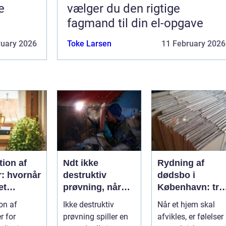
e
vælger du den rigtige
fagmand til din el-opgave
ruary 2026
Toke Larsen
11 February 2026
ion af
Ndt ikke
Rydning af
r: hvornår
destruktiv
dødsbo i
et
prøvning, når
København: try
, og hvad
kvalitet og
proces og
on af
Ikke destruktiv
Når et hjem skal
u vælge?
sikkerhed er
respekt for boet
r for
prøvning spiller en
afvikles, er følelser
afgørende