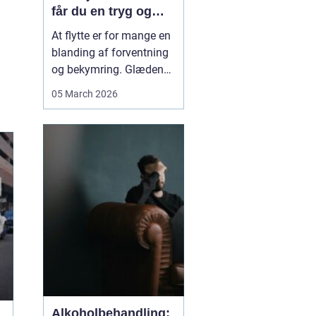
får du en tryg og
effektiv flytning
At flytte er for mange en
blanding af forventning
og bekymring. Glæden
ved et nyt hjem bliver
05 March 2026
ofte blandet med tanken
om tunge møbler,
skrøbelige ting og
logistik, der skal gå op.
Når du vælger et
Flyttefirma Nordsjæ...
Alkoholbehandling: