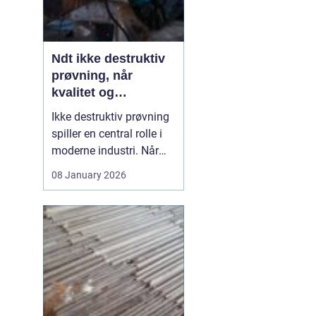
Ndt ikke destruktiv
prøvning, når
kvalitet og
sikkerhed er
Ikke destruktiv prøvning
afgørende
spiller en central rolle i
moderne industri. Når
svejsninger, trykbærende
08 January 2026
udstyr, tanke eller
stålkonstruktioner skal
kontrolleres, skal det ske
uden at ødelægge
emnet. Her kommer
N...