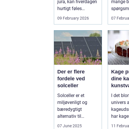
jura, kan hverdagen
mange bo
hurtigt føles
spørgsm
uoverskuelig.
balance.
09 February 2026
07 Februa
Uenighed om børn...
ene...
Der er flere
Kage pr
fordele ved
dine ka
solceller
kunstv
Solceller er et
I det bl
miljøvenligt og
univers 
bæredygtigt
kageuds
alternativ til
har kage
konventionelle
revolutio
07 June 2025
11 Februa