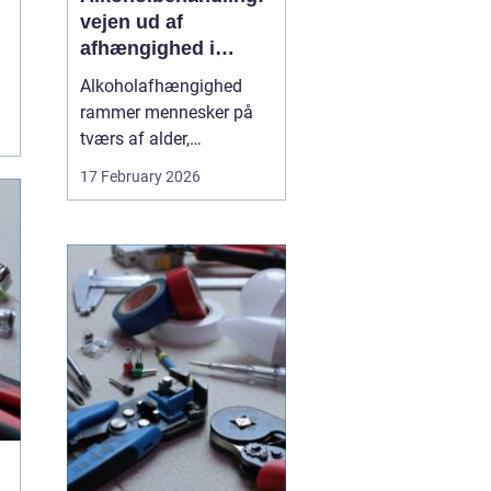
vejen ud af
afhængighed i
trygge rammer
Alkoholafhængighed
rammer mennesker på
tværs af alder,
uddannelse og
17 February 2026
baggrund. For mange
starter det stille og roligt:
Et glas for at falde ned
efter arbejde, lidt ekstra i
weekenden, og pludselig
er alkoholen blevet en
nødve...