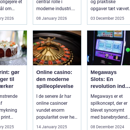
ligejere et
central rolle i
og praktiske
ål om
moderne industri.
opgaver tæt vævet
 På den
Når svejsninger,
samme...
ry 2026
08 January 2026
03 December 2025
trykbærende u...
int: gør
Online casino:
Megaways
ger til
den moderne
Slots: En
ærker
spilleoplevelse
revolution inde
for online
omstrende
I de senere år har
Megaways er et
spilleautomater
af
online casinoer
spilkoncept, der er
mykning
vundet enorm
blevet synonymt
 print
popularitet over hele
med banebrydende
neret
verden. Med den
innovation inden fo
ry 2025
14 January 2025
08 December 2024