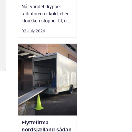
Når vandet drypper,
radiatoren er kold, eller
kloakken stopper til, er
en dygtig VVS-installatør
02 July 2026
ikke bare rar at have det
er en nødvendighed. I
Faxe-området findes der
flere firmaer, der kan
hjælpe, men kvalitet,
responstid og rådgivning
varierer m...
Flyttefirma
nordsjælland sådan