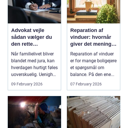
Advokat vejle
Reparation af
sådan vælger du
vinduer: hvornår
den rette
giver det mening,
familieretsadvokat
og hvad skal du
Når familielivet bliver
Reparation af vinduer
vælge?
blandet med jura, kan
er for mange boligejere
hverdagen hurtigt føles
et spørgsmål om
uoverskuelig. Uenighed
balance. På den ene...
om børn...
09 February 2026
07 February 2026