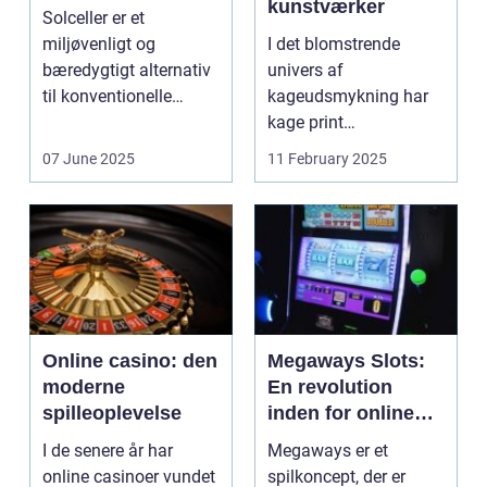
kunstværker
Solceller er et
miljøvenligt og
I det blomstrende
bæredygtigt alternativ
univers af
til konventionelle
kageudsmykning har
energikilder....
kage print
revolutioneret måden,
07 June 2025
11 February 2025
hvorpå ...
Online casino: den
Megaways Slots:
moderne
En revolution
spilleoplevelse
inden for online
spilleautomater
I de senere år har
Megaways er et
online casinoer vundet
spilkoncept, der er