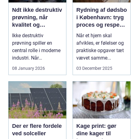
Ndt ikke destruktiv
Rydning af dødsbo
prøvning, når
i København: tryg
kvalitet og
proces og respekt
sikkerhed er
for boet
Ikke destruktiv
Når et hjem skal
afgørende
prøvning spiller en
afvikles, er følelser og
central rolle i moderne
praktiske opgaver tæt
industri. Når
vævet samme...
svejsninger,
08 January 2026
03 December 2025
trykbærende u...
Der er flere fordele
Kage print: gør
ved solceller
dine kager til