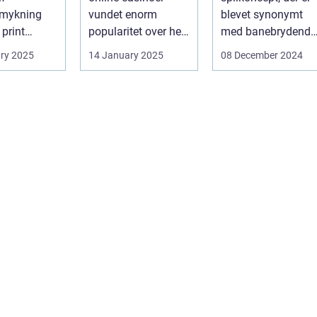
mykning
vundet enorm
blevet synonymt
 print
popularitet over hele
med banebrydende
neret
verden. Med den
innovation inden fo
ry 2025
14 January 2025
08 December 2024
vorpå ...
teknolog...
online casi...