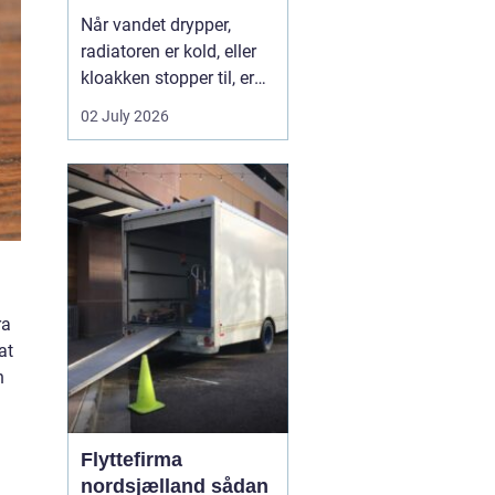
Når vandet drypper,
radiatoren er kold, eller
kloakken stopper til, er
en dygtig VVS-installatør
02 July 2026
ikke bare rar at have det
er en nødvendighed. I
Faxe-området findes der
flere firmaer, der kan
hjælpe, men kvalitet,
responstid og rådgivning
varierer m...
ra
at
n
Flyttefirma
nordsjælland sådan