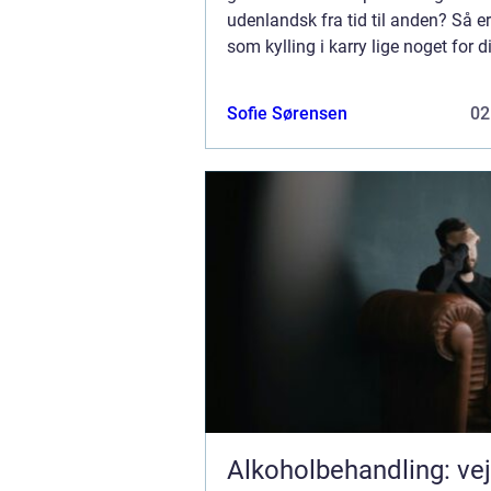
udenlandsk fra tid til anden? Så er
som kylling i karry lige noget for d
rigtigt fine ved kylling i karry er, at
re...
Sofie Sørensen
02
Alkoholbehandling: ve