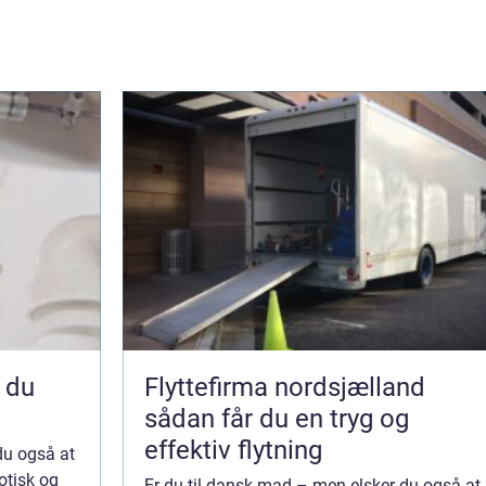
Flyttefirma nordsjælland
sådan får du en tryg og
effektiv flytning
du også at
sotisk og
Er du til dansk mad – men elsker du også at