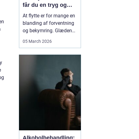
får du en tryg og
effektiv flytning
At flytte er for mange en
den
blanding af forventning
m
og bekymring. Glæden
ved et nyt hjem bliver
05 March 2026
ofte blandet med tanken
om tunge møbler,
skrøbelige ting og
ry
logistik, der skal gå op.
e
Når du vælger et
og
Flyttefirma Nordsjæ...
Alkoholbehandling: