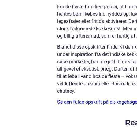
For de fleste familier gælder, at tim
hentes børn, købes ind, ryddes op, lav
legeaftaler eller fritids aktiviteter. D
store, forkromede kokkekunst. Men m
og billig aftensmad, som er hurtig a
Blandt disse opskrifter finder vi den kl
under inspiration fra det indiske køk
supermarkeder, har meget lidt med den 
alligevel et eksotisk præg. Duften a
til at løbe i vand hos de fleste – vo
velduftende Jasmin eller Basmati ri
chutney.
Se den fulde opskrift på dk-kogebog
Rea