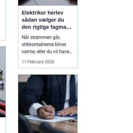
Elektriker herlev
sådan vælger du
den rigtige fagmand
til din el-opgave
Når strømmen går,
stikkontakterne bliver
varme, eller du vil have
ny belysning i hjemmet,
11 February 2026
bliver valget af elektriker
pludselig meget vigtigt.
Mange søger
efter en
elektriker herlev
, men
hvordan vurd...