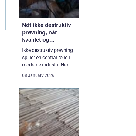
r
Ndt ikke destruktiv
prøvning, når
kvalitet og
sikkerhed er
Ikke destruktiv prøvning
afgørende
spiller en central rolle i
moderne industri. Når
svejsninger, trykbærende
08 January 2026
udstyr, tanke eller
stålkonstruktioner skal
kontrolleres, skal det ske
uden at ødelægge
emnet. Her kommer
N...