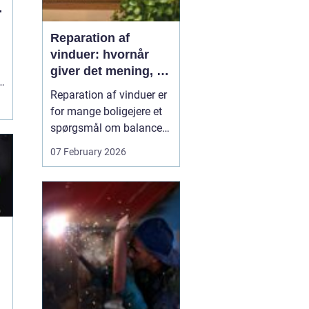
g
Reparation af
vinduer: hvornår
giver det mening, og
hvad skal du
Reparation af vinduer er
vælge?
for mange boligejere et
spørgsmål om balance.
På den ene side vil du
07 February 2026
gerne bevare husets
udtryk og undgå
unødvendige udgifter. På
den anden side skal
vinduerne være tætte,
ene...
n