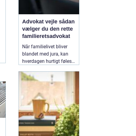
Advokat vejle sådan
vælger du den rette
familieretsadvokat
Når familielivet bliver
blandet med jura, kan
hverdagen hurtigt føles
uoverskuelig. Uenighed
om børn, ægteskab, arv
eller bolig handler
sjældent kun om
paragraffer, men også
om følelser, tryghed og
fremtid. I sådan en
situation kan en
09
February 2026