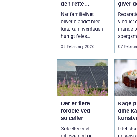
den rette
giver d
familieretsadvok
mening
Når familielivet
Reparati
at
skal d
bliver blandet med
vinduer e
jura, kan hverdagen
mange bo
hurtigt føles
spørgsm
uoverskuelig.
balance.
09 February 2026
07 Februa
Uenighed om børn...
ene...
Der er flere
Kage pr
fordele ved
dine ka
solceller
kunstv
Solceller er et
I det bl
miljøvenligt og
univers 