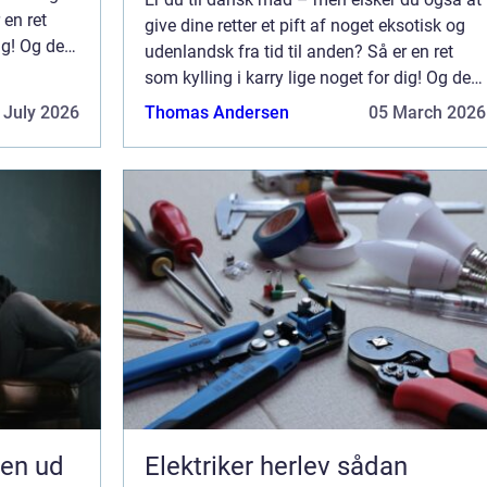
 en ret
give dine retter et pift af noget eksotisk og
ig! Og det
udenlandsk fra tid til anden? Så er en ret
 det er en
som kylling i karry lige noget for dig! Og det
rigtigt fine ved kylling i karry er, at det er en
 July 2026
Thomas Andersen
05 March 2026
re...
jen ud
Elektriker herlev sådan