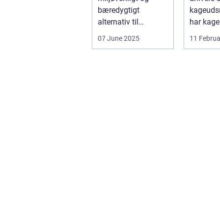
bæredygtigt
kageuds
alternativ til
har kage
konventionelle
revolutio
07 June 2025
11 Februa
energikilder....
måden, h