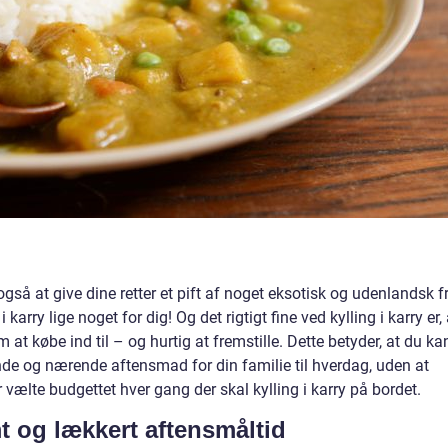
gså at give dine retter et pift af noget eksotisk og udenlandsk f
 karry lige noget for dig! Og det rigtigt fine ved kylling i karry er, 
m at købe ind til – og hurtig at fremstille. Dette betyder, at du ka
nde og nærende aftensmad for din familie til hverdag, uden at
r vælte budgettet hver gang der skal kylling i karry på bordet.
mt og lækkert aftensmåltid