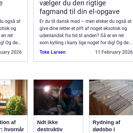
e
vælger du den rigtige
fagmand til din el-opgave
du også at
Er du til dansk mad – men elsker du også at
sotisk og
give dine retter et pift af noget eksotisk og
 en ret
udenlandsk fra tid til anden? Så er en ret
ig! Og det
som kylling i karry lige noget for dig! Og det
 det er en
rigtigt fine ved kylling i karry er, at det er en
ruary 2026
Toke Larsen
11 February 2026
re...
ion af
Ndt ikke
Rydning af
r: hvornår
destruktiv
dødsbo i