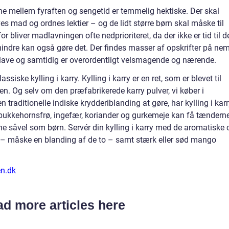
erne mellem fyraften og sengetid er temmelig hektiske. Der skal
es mad og ordnes lektier – og de lidt større børn skal måske til
erfor bliver madlavningen ofte nedprioriteret, da der ikke er tid til 
indre kan også gøre det. Der findes masser af opskrifter på ne
t lave og samtidig er overordentligt velsmagende og nærende.
assiske kylling i karry. Kylling i karry er en ret, som er blevet til
ken. Og selv om den præfabrikerede karry pulver, vi køber i
traditionelle indiske krydderiblanding at gøre, har kylling i kar
f bukkehornsfrø, ingefær, koriander og gurkemeje kan få tændern
ksne såvel som børn. Servér din kylling i karry med de aromatiske 
s – måske en blanding af de to – samt stærk eller sød mango
en.dk
d more articles here