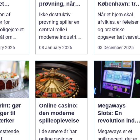
et
prøvning, når
København: try
, og hvad
kvalitet og
proces og
on af
Ikke destruktiv
Når et hjem skal
u vælge?
sikkerhed er
respekt for boet
r for
prøvning spiller en
afvikles, er følelser
afgørende
ligejere et
central rolle i
og praktiske
ål om
moderne industri.
opgaver tæt vævet
 På den
Når svejsninger,
samme...
ry 2026
08 January 2026
03 December 2025
trykbærende u...
int: gør
Online casino:
Megaways
ger til
den moderne
Slots: En
ærker
spilleoplevelse
revolution inde
for online
omstrende
I de senere år har
Megaways er et
spilleautomater
af
online casinoer
spilkoncept, der er