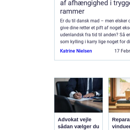
af afhængighed i trygg
rammer
Er du til dansk mad – men elsker 
give dine retter et pift af noget ek
udenlandsk fra tid til anden? Så er
som kylling i karry lige noget for d
rigtigt fine ved kylling i karry er, at
Katrine Nielsen
17 Feb
re...
Advokat vejle
Reparat
sådan vælger du
vindue