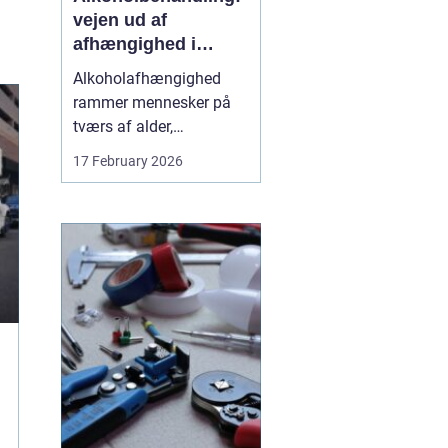
vejen ud af
afhængighed i
trygge rammer
Alkoholafhængighed
rammer mennesker på
tværs af alder,
uddannelse og
17 February 2026
baggrund. For mange
starter det stille og roligt:
Et glas for at falde ned
efter arbejde, lidt ekstra i
weekenden, og pludselig
er alkoholen blevet en
nødve...