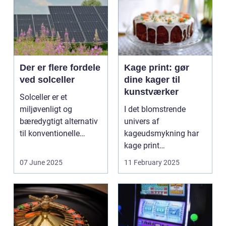
Der er flere fordele
Kage print: gør
ved solceller
dine kager til
kunstværker
Solceller er et
miljøvenligt og
I det blomstrende
bæredygtigt alternativ
univers af
til konventionelle
kageudsmykning har
energikilder....
kage print
revolutioneret måden,
07 June 2025
11 February 2025
hvorpå ...