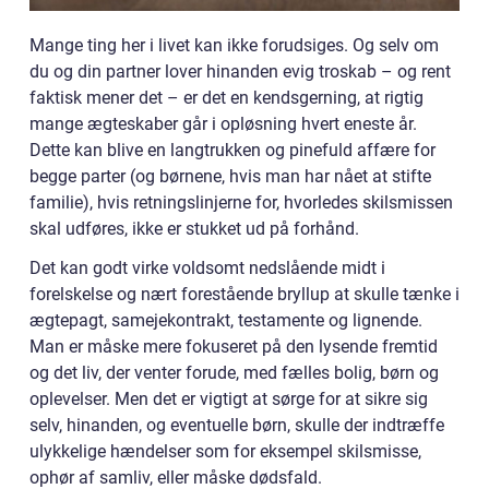
Mange ting her i livet kan ikke forudsiges. Og selv om
du og din partner lover hinanden evig troskab – og rent
faktisk mener det – er det en kendsgerning, at rigtig
mange ægteskaber går i opløsning hvert eneste år.
Dette kan blive en langtrukken og pinefuld affære for
begge parter (og børnene, hvis man har nået at stifte
familie), hvis retningslinjerne for, hvorledes skilsmissen
skal udføres, ikke er stukket ud på forhånd.
Det kan godt virke voldsomt nedslående midt i
forelskelse og nært forestående bryllup at skulle tænke i
ægtepagt, samejekontrakt, testamente og lignende.
Man er måske mere fokuseret på den lysende fremtid
og det liv, der venter forude, med fælles bolig, børn og
oplevelser. Men det er vigtigt at sørge for at sikre sig
selv, hinanden, og eventuelle børn, skulle der indtræffe
ulykkelige hændelser som for eksempel skilsmisse,
ophør af samliv, eller måske dødsfald.