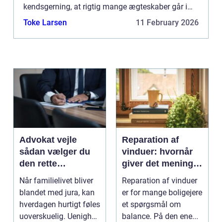
kendsgerning, at rigtig mange ægteskaber går i
opløsning hvert eneste år...
Toke Larsen
11 February 2026
Advokat vejle
Reparation af
sådan vælger du
vinduer: hvornår
den rette
giver det mening,
familieretsadvokat
og hvad skal du
Når familielivet bliver
Reparation af vinduer
vælge?
blandet med jura, kan
er for mange boligejere
hverdagen hurtigt føles
et spørgsmål om
uoverskuelig. Uenighed
balance. På den ene...