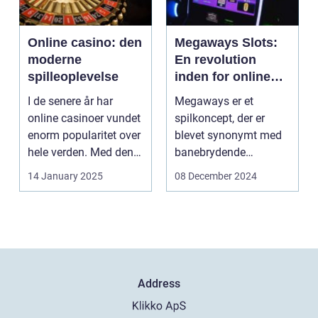
Online casino: den
Megaways Slots:
moderne
En revolution
spilleoplevelse
inden for online
spilleautomater
I de senere år har
Megaways er et
online casinoer vundet
spilkoncept, der er
enorm popularitet over
blevet synonymt med
hele verden. Med den
banebrydende
teknolog...
innovation inden for
14 January 2025
08 December 2024
online casi...
Address