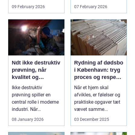
om børn...
09 February 2026
07 February 2026
Ndt ikke destruktiv
Rydning af dødsbo
prøvning, når
i København: tryg
kvalitet og
proces og respekt
sikkerhed er
for boet
Ikke destruktiv
Når et hjem skal
afgørende
prøvning spiller en
afvikles, er følelser og
central rolle i moderne
praktiske opgaver tæt
industri. Når
vævet samme...
svejsninger,
08 January 2026
03 December 2025
trykbærende u...