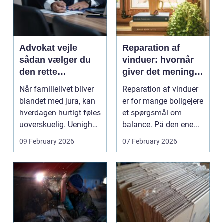
Advokat vejle
Reparation af
sådan vælger du
vinduer: hvornår
den rette
giver det mening,
familieretsadvokat
og hvad skal du
Når familielivet bliver
Reparation af vinduer
vælge?
blandet med jura, kan
er for mange boligejere
hverdagen hurtigt føles
et spørgsmål om
uoverskuelig. Uenighed
balance. På den ene...
om børn...
09 February 2026
07 February 2026