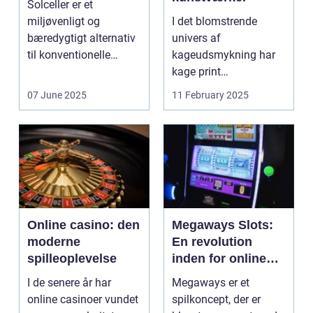
Solceller er et
miljøvenligt og
I det blomstrende
bæredygtigt alternativ
univers af
til konventionelle
kageudsmykning har
energikilder....
kage print
revolutioneret måden,
07 June 2025
11 February 2025
hvorpå ...
Online casino: den
Megaways Slots:
moderne
En revolution
spilleoplevelse
inden for online
spilleautomater
I de senere år har
Megaways er et
online casinoer vundet
spilkoncept, der er