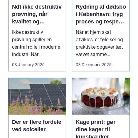
Ndt ikke destruktiv
Rydning af dødsbo
prøvning, når
i København: tryg
kvalitet og
proces og respekt
sikkerhed er
for boet
Ikke destruktiv
Når et hjem skal
afgørende
prøvning spiller en
afvikles, er følelser og
central rolle i moderne
praktiske opgaver tæt
industri. Når
vævet samme...
svejsninger,
08 January 2026
03 December 2025
trykbærende u...
Der er flere fordele
Kage print: gør
ved solceller
dine kager til
kunstværker