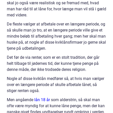
skal jo også være realistisk og se fremad med, hvad
man har råd til at låne for, hvor længe man vil stå i gæld
med videre.
De fleste vælger at afbetale over en længere periode, og
så skulle man jo tro, at en længere periode ville give et
mindre beløb til afbetaling hver gang; men her skal man
huske på, at nogle af disse kviklånsfirmaer jo gerne skal
tjene på udbetalingen.
Det før de via renter, som er en stolt tradition, der går
helt tilbage til jødernes tid, der kunne tjene penge på
denne måde, der ikke trodsede deres religion.
Nogle af disse kviklån medfører så, at hvis man vælger
over en længere periode af skulle afbetale lånet, så
stiger renten også.
Men angående
lån 18 år
som alderstrin, så skal man
ofte være myndig for at kunne låne penge, men der kan
ganske givet findes undtagelser rundt omkring i verden.