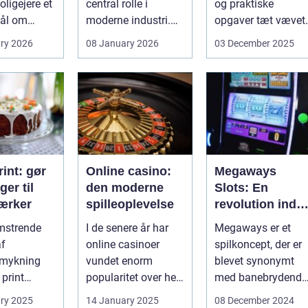
ligejere et
central rolle i
og praktiske
ål om
moderne industri.
opgaver tæt vævet
 På den
Når svejsninger,
samme...
ry 2026
08 January 2026
03 December 2025
trykbærende u...
int: gør
Online casino:
Megaways
ger til
den moderne
Slots: En
ærker
spilleoplevelse
revolution inde
for online
omstrende
I de senere år har
Megaways er et
spilleautomater
af
online casinoer
spilkoncept, der er
mykning
vundet enorm
blevet synonymt
 print
popularitet over hele
med banebrydende
neret
verden. Med den
innovation inden fo
ry 2025
14 January 2025
08 December 2024