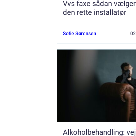
Vvs faxe sådan vælger du
den rette installatør
Sofie Sørensen
02
Alkoholbehandling: ve