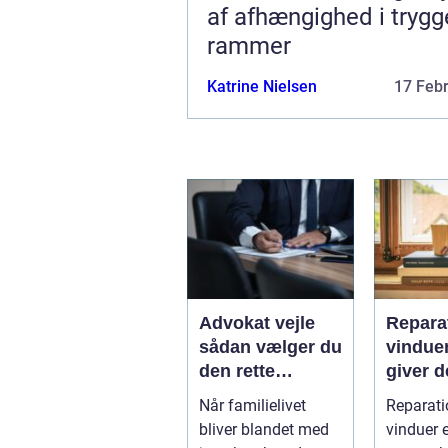
af afhængighed i trygg
rammer
Katrine Nielsen
17 Feb
Advokat vejle
Reparat
sådan vælger du
vindue
den rette
giver d
familieretsadvok
mening
Når familielivet
Reparati
at
skal d
bliver blandet med
vinduer e