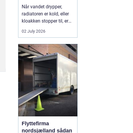
Når vandet drypper,
radiatoren er kold, eller
kloakken stopper til, er
en dygtig VVS-installatør
02 July 2026
ikke bare rar at have det
er en nødvendighed. I
Faxe-området findes der
flere firmaer, der kan
hjælpe, men kvalitet,
responstid og rådgivning
varierer m...
Flyttefirma
nordsjælland sådan