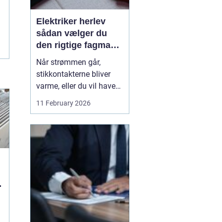
Elektriker herlev
sådan vælger du
den rigtige fagmand
til din el-opgave
Når strømmen går,
stikkontakterne bliver
varme, eller du vil have
ny belysning i hjemmet,
11 February 2026
bliver valget af elektriker
pludselig meget vigtigt.
Mange søger
efter en
elektriker herlev
, men
hvordan vurd...
g