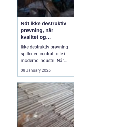
Ndt ikke destruktiv
prøvning, når
kvalitet og
sikkerhed er
Ikke destruktiv prøvning
afgørende
spiller en central rolle i
moderne industri. Når
svejsninger, trykbærende
08 January 2026
udstyr, tanke eller
stålkonstruktioner skal
kontrolleres, skal det ske
uden at ødelægge
emnet. Her kommer
N...