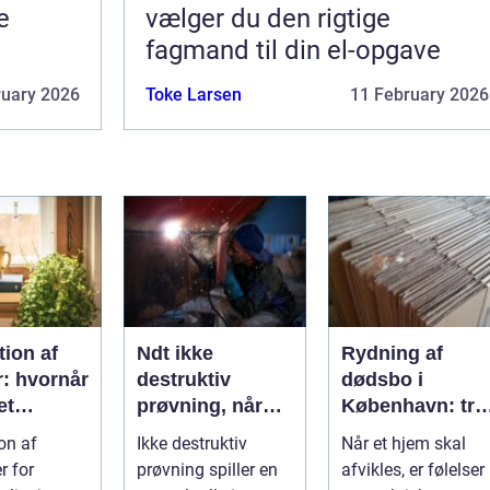
e
vælger du den rigtige
fagmand til din el-opgave
ruary 2026
Toke Larsen
11 February 2026
ion af
Ndt ikke
Rydning af
r: hvornår
destruktiv
dødsbo i
et
prøvning, når
København: try
, og hvad
kvalitet og
proces og
on af
Ikke destruktiv
Når et hjem skal
u vælge?
sikkerhed er
respekt for boet
r for
prøvning spiller en
afvikles, er følelser
afgørende