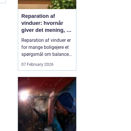
Reparation af
vinduer: hvornår
giver det mening, og
hvad skal du
Reparation af vinduer er
vælge?
for mange boligejere et
spørgsmål om balance.
På den ene side vil du
07 February 2026
gerne bevare husets
udtryk og undgå
unødvendige udgifter. På
den anden side skal
vinduerne være tætte,
ene...