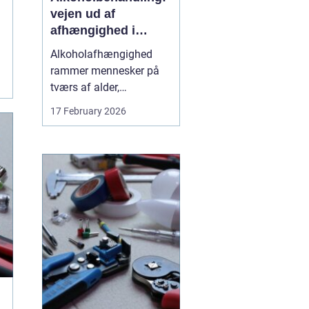
vejen ud af
afhængighed i
trygge rammer
Alkoholafhængighed
rammer mennesker på
tværs af alder,
uddannelse og
17 February 2026
baggrund. For mange
starter det stille og roligt:
Et glas for at falde ned
efter arbejde, lidt ekstra i
weekenden, og pludselig
er alkoholen blevet en
nødve...