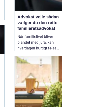
Advokat vejle sådan
vælger du den rette
familieretsadvokat
Når familielivet bliver
blandet med jura, kan
hverdagen hurtigt føles
uoverskuelig. Uenighed
om børn, ægteskab, arv
eller bolig handler
n
sjældent kun om
paragraffer, men også
om følelser, tryghed og
fremtid. I sådan en
situation kan en
09
February 2026
r