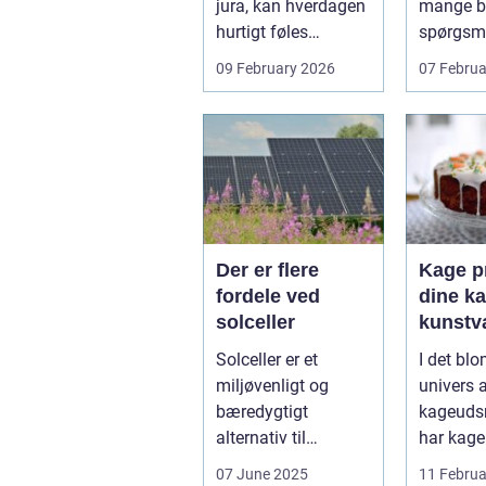
jura, kan hverdagen
mange bo
hurtigt føles
spørgsm
uoverskuelig.
balance.
09 February 2026
07 Februa
Uenighed om børn...
ene...
Der er flere
Kage pr
fordele ved
dine ka
solceller
kunstv
Solceller er et
I det bl
miljøvenligt og
univers 
bæredygtigt
kageuds
alternativ til
har kage
konventionelle
revolutio
07 June 2025
11 Februa