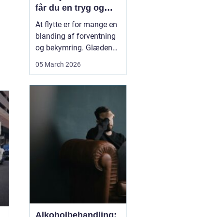
får du en tryg og
effektiv flytning
At flytte er for mange en
blanding af forventning
og bekymring. Glæden
ved et nyt hjem bliver
05 March 2026
ofte blandet med tanken
om tunge møbler,
skrøbelige ting og
logistik, der skal gå op.
Når du vælger et
Flyttefirma Nordsjæ...
Alkoholbehandling: