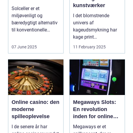
kunstværker
Solceller er et
miljøvenligt og
I det blomstrende
bæredygtigt alternativ
univers af
til konventionelle
kageudsmykning har
energikilder....
kage print
revolutioneret måden,
07 June 2025
11 February 2025
hvorpå ...
Online casino: den
Megaways Slots:
moderne
En revolution
spilleoplevelse
inden for online
spilleautomater
I de senere år har
Megaways er et