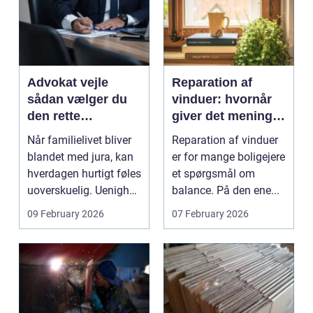
Advokat vejle
Reparation af
sådan vælger du
vinduer: hvornår
den rette
giver det mening,
familieretsadvokat
og hvad skal du
Når familielivet bliver
Reparation af vinduer
vælge?
blandet med jura, kan
er for mange boligejere
hverdagen hurtigt føles
et spørgsmål om
uoverskuelig. Uenighed
balance. På den ene...
om børn...
09 February 2026
07 February 2026