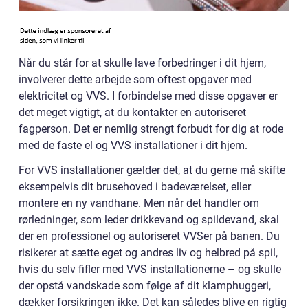
Når du står for at skulle lave forbedringer i dit hjem,
involverer dette arbejde som oftest opgaver med
elektricitet og VVS. I forbindelse med disse opgaver er
det meget vigtigt, at du kontakter en autoriseret
fagperson. Det er nemlig strengt forbudt for dig at rode
med de faste el og VVS installationer i dit hjem.
For VVS installationer gælder det, at du gerne må skifte
eksempelvis dit brusehoved i badeværelset, eller
montere en ny vandhane. Men når det handler om
rørledninger, som leder drikkevand og spildevand, skal
der en professionel og autoriseret VVSer på banen. Du
risikerer at sætte eget og andres liv og helbred på spil,
hvis du selv fifler med VVS installationerne – og skulle
der opstå vandskade som følge af dit klamphuggeri,
dækker forsikringen ikke. Det kan således blive en rigtig