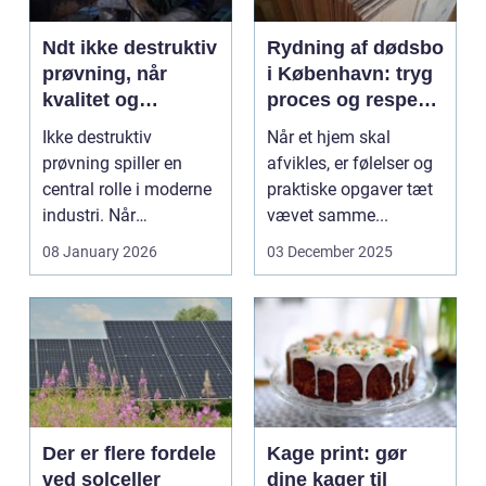
Ndt ikke destruktiv
Rydning af dødsbo
prøvning, når
i København: tryg
kvalitet og
proces og respekt
sikkerhed er
for boet
Ikke destruktiv
Når et hjem skal
afgørende
prøvning spiller en
afvikles, er følelser og
central rolle i moderne
praktiske opgaver tæt
industri. Når
vævet samme...
svejsninger,
08 January 2026
03 December 2025
trykbærende u...
Der er flere fordele
Kage print: gør
ved solceller
dine kager til