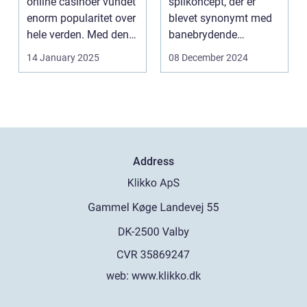
online casinoer vundet
spilkoncept, der er
enorm popularitet over
blevet synonymt med
hele verden. Med den
banebrydende
teknolog...
innovation inden for
14 January 2025
08 December 2024
online casi...
Address
web:
www.klikko.dk