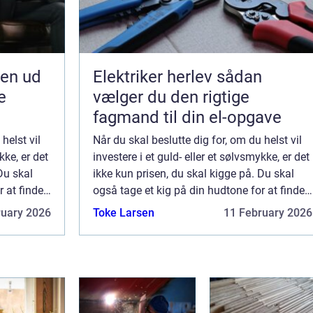
jen ud
Elektriker herlev sådan
e
vælger du den rigtige
fagmand til din el-opgave
helst vil
Når du skal beslutte dig for, om du helst vil
kke, er det
investere i et guld- eller et sølvsmykke, er det
Du skal
ikke kun prisen, du skal kigge på. Du skal
r at finde
også tage et kig på din hudtone for at finde
ud af, hvad der klæder dig bed...
ruary 2026
Toke Larsen
11 February 2026