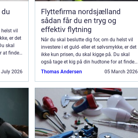
Flyttefirma nordsjælland
sådan får du en tryg og
effektiv flytning
helst vil
kke, er det
Når du skal beslutte dig for, om du helst vil
Du skal
investere i et guld- eller et sølvsmykke, er det
r at finde
ikke kun prisen, du skal kigge på. Du skal
også tage et kig på din hudtone for at finde
ud af, hvad der klæder dig bed...
 July 2026
Thomas Andersen
05 March 2026