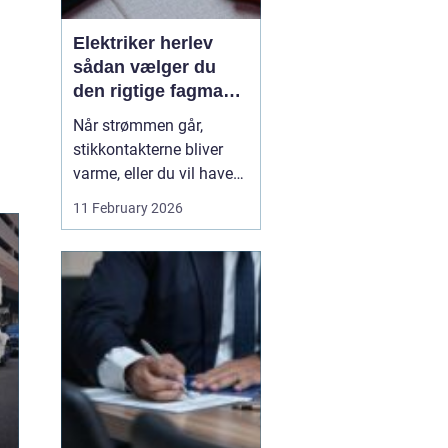
Elektriker herlev
sådan vælger du
den rigtige fagmand
til din el-opgave
Når strømmen går,
stikkontakterne bliver
varme, eller du vil have
ny belysning i hjemmet,
11 February 2026
bliver valget af elektriker
pludselig meget vigtigt.
Mange søger
efter en
elektriker herlev
, men
hvordan vurd...