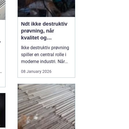
Ndt ikke destruktiv
prøvning, når
kvalitet og
g
sikkerhed er
Ikke destruktiv prøvning
afgørende
spiller en central rolle i
moderne industri. Når
svejsninger, trykbærende
08 January 2026
udstyr, tanke eller
stålkonstruktioner skal
kontrolleres, skal det ske
uden at ødelægge
emnet. Her kommer
N...