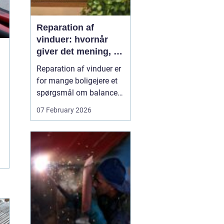
Reparation af
vinduer: hvornår
giver det mening, og
hvad skal du
Reparation af vinduer er
vælge?
for mange boligejere et
spørgsmål om balance.
På den ene side vil du
07 February 2026
gerne bevare husets
udtryk og undgå
unødvendige udgifter. På
den anden side skal
vinduerne være tætte,
ene...