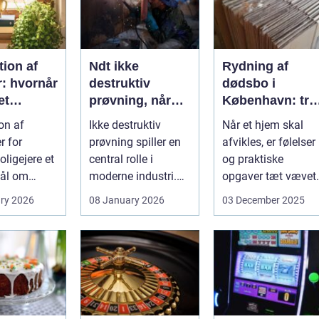
ion af
Ndt ikke
Rydning af
r: hvornår
destruktiv
dødsbo i
et
prøvning, når
København: try
, og hvad
kvalitet og
proces og
on af
Ikke destruktiv
Når et hjem skal
u vælge?
sikkerhed er
respekt for boet
r for
prøvning spiller en
afvikles, er følelser
afgørende
ligejere et
central rolle i
og praktiske
ål om
moderne industri.
opgaver tæt vævet
 På den
Når svejsninger,
samme...
ry 2026
08 January 2026
03 December 2025
trykbærende u...