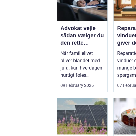
Advokat vejle
Reparat
sådan vælger du
vindue
den rette
giver d
familieretsadvok
mening
Når familielivet
Reparati
at
skal d
bliver blandet med
vinduer e
jura, kan hverdagen
mange bo
hurtigt føles
spørgsm
uoverskuelig.
balance.
09 February 2026
07 Februa
Uenighed om børn...
ene...