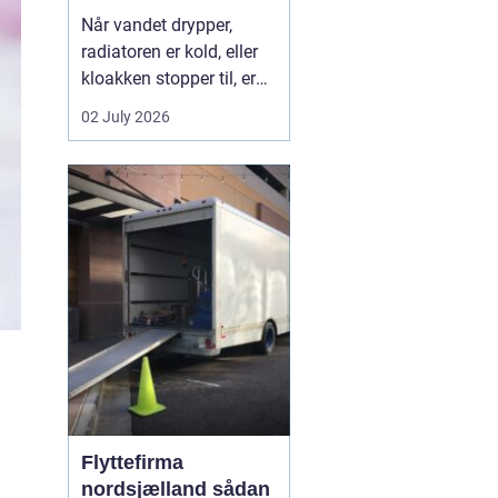
Når vandet drypper,
radiatoren er kold, eller
kloakken stopper til, er
en dygtig VVS-installatør
02 July 2026
ikke bare rar at have det
er en nødvendighed. I
Faxe-området findes der
flere firmaer, der kan
hjælpe, men kvalitet,
responstid og rådgivning
varierer m...
Flyttefirma
nordsjælland sådan