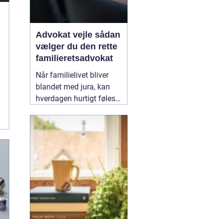
Advokat vejle sådan
vælger du den rette
familieretsadvokat
Når familielivet bliver
blandet med jura, kan
hverdagen hurtigt føles
uoverskuelig. Uenighed
om børn, ægteskab, arv
eller bolig handler
sjældent kun om
paragraffer, men også
om følelser, tryghed og
fremtid. I sådan en
situation kan en
09
February 2026