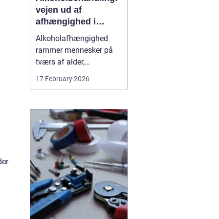
vejen ud af
afhængighed i
trygge rammer
Alkoholafhængighed
rammer mennesker på
tværs af alder,
uddannelse og
17 February 2026
baggrund. For mange
starter det stille og roligt:
Et glas for at falde ned
efter arbejde, lidt ekstra i
weekenden, og pludselig
er alkoholen blevet en
nødve...
der