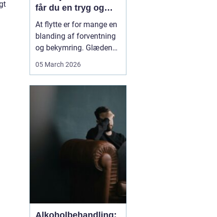
gt
får du en tryg og
effektiv flytning
At flytte er for mange en
blanding af forventning
og bekymring. Glæden
ved et nyt hjem bliver
05 March 2026
ofte blandet med tanken
om tunge møbler,
skrøbelige ting og
logistik, der skal gå op.
Når du vælger et
Flyttefirma Nordsjæ...
Alkoholbehandling: