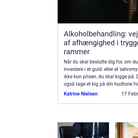
Alkoholbehandling: ve
af afhængighed i trygg
rammer
Når du skal beslutte dig for, om du 
investere i et guld- eller et sølvsmy
ikke kun prisen, du skal kigge på. 
også tage et kig på din hudtone fo
ud af, hvad der klæder dig bed...
Katrine Nielsen
17 Feb