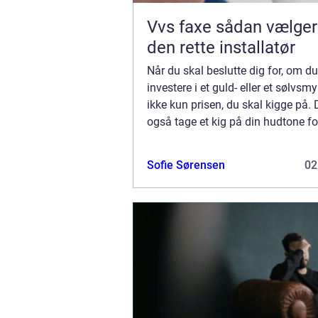
Vvs faxe sådan vælger du
den rette installatør
Når du skal beslutte dig for, om du 
investere i et guld- eller et sølvsmy
ikke kun prisen, du skal kigge på. 
også tage et kig på din hudtone fo
ud af, hvad der klæder dig bed...
Sofie Sørensen
02