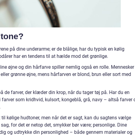
dtone?
rene på dine underarme; er de blålige, har du typisk en kølig
årer har en tendens til at hælde mod det grønlige.
dine øjne og din hårfarve spiller nemlig også en rolle. Mennesker
 eller grønne øjne, mens hårfarven er blond, brun eller sort med
 de farver, der klæder din krop, når du tager tøj på. Har du en
 i farver som kridhvid, kulsort, kongeblå, grå, navy – altså farver 
.
til kølige hudtoner, men når det er sagt, kan du sagtens vælge
g sag, for det er netop det, smykker bør være; personlige. Dine
 dig og udtrykke din personlighed – både gennem materialer og