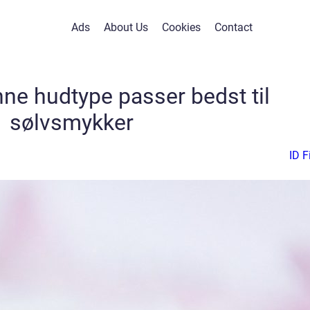
Ads
About Us
Cookies
Contact
nne hudtype passer bedst til
sølvsmykker
ID F