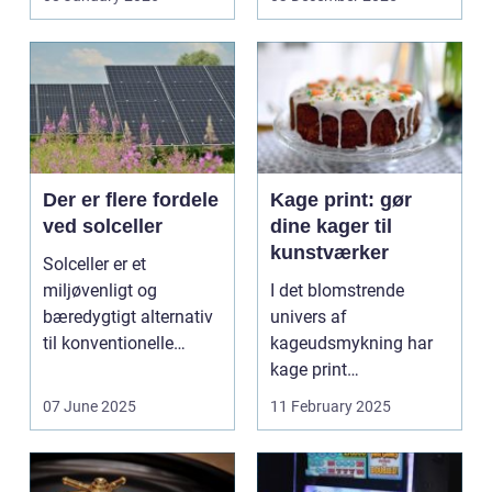
trykbærende u...
Der er flere fordele
Kage print: gør
ved solceller
dine kager til
kunstværker
Solceller er et
miljøvenligt og
I det blomstrende
bæredygtigt alternativ
univers af
til konventionelle
kageudsmykning har
energikilder....
kage print
revolutioneret måden,
07 June 2025
11 February 2025
hvorpå ...