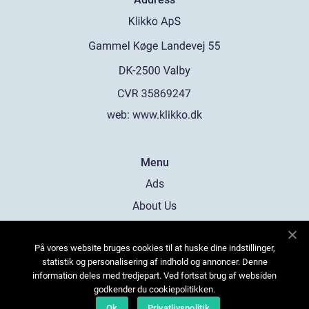
web:
www.klikko.dk
Menu
Ads
About Us
Cookies
På vores website bruges cookies til at huske dine indstillinger,
Contact
statistik og personalisering af indhold og annoncer. Denne
Sitemap
information deles med tredjepart. Ved fortsat brug af websiden
godkender du cookiepolitikken.
Ok
Privatlivspolitik