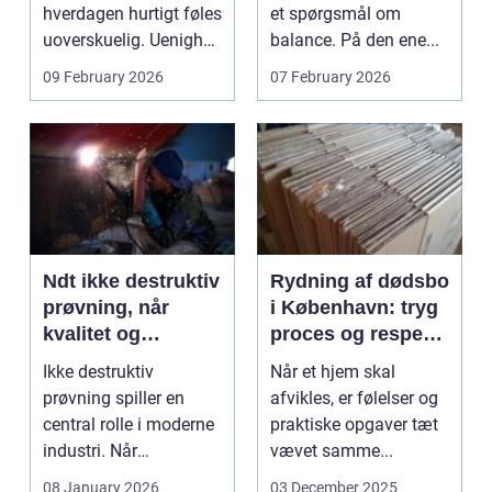
hverdagen hurtigt føles
et spørgsmål om
uoverskuelig. Uenighed
balance. På den ene...
om børn...
09 February 2026
07 February 2026
Ndt ikke destruktiv
Rydning af dødsbo
prøvning, når
i København: tryg
kvalitet og
proces og respekt
sikkerhed er
for boet
Ikke destruktiv
Når et hjem skal
afgørende
prøvning spiller en
afvikles, er følelser og
central rolle i moderne
praktiske opgaver tæt
industri. Når
vævet samme...
svejsninger,
08 January 2026
03 December 2025