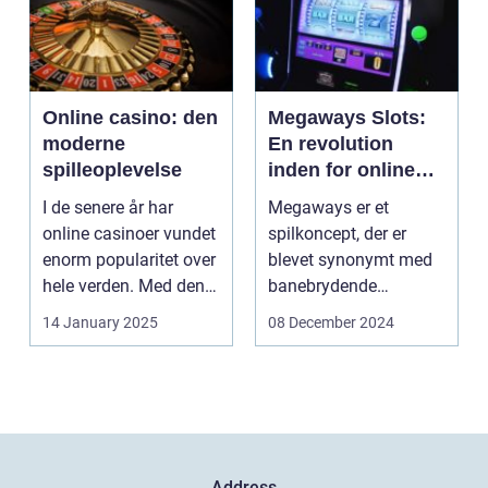
Online casino: den
Megaways Slots:
moderne
En revolution
spilleoplevelse
inden for online
spilleautomater
I de senere år har
Megaways er et
online casinoer vundet
spilkoncept, der er
enorm popularitet over
blevet synonymt med
hele verden. Med den
banebrydende
teknolog...
innovation inden for
14 January 2025
08 December 2024
online casi...
Address