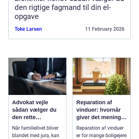
den rigtige fagmand til din el-
opgave
Toke Larsen
11 February 2026
Advokat vejle
Reparation af
sådan vælger du
vinduer: hvornår
den rette
giver det mening,
familieretsadvokat
og hvad skal du
Når familielivet bliver
Reparation af vinduer
vælge?
blandet med jura, kan
er for mange boligejere