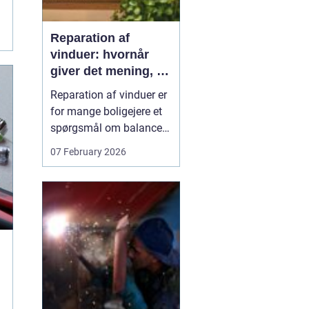
Reparation af
vinduer: hvornår
giver det mening, og
hvad skal du
Reparation af vinduer er
vælge?
for mange boligejere et
spørgsmål om balance.
På den ene side vil du
07 February 2026
gerne bevare husets
udtryk og undgå
unødvendige udgifter. På
den anden side skal
vinduerne være tætte,
ene...