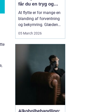
får du en tryg og
effektiv flytning
At flytte er for mange en
blanding af forventning
og bekymring. Glæden
ved et nyt hjem bliver
05 March 2026
ofte blandet med tanken
om tunge møbler,
tte
skrøbelige ting og
logistik, der skal gå op.
Når du vælger et
e,
Flyttefirma Nordsjæ...
Alkoholbehandling: