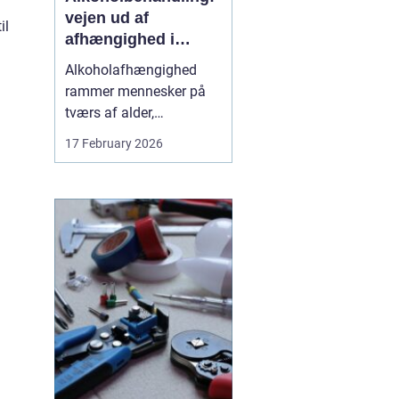
vejen ud af
il
afhængighed i
trygge rammer
Alkoholafhængighed
rammer mennesker på
tværs af alder,
uddannelse og
17 February 2026
baggrund. For mange
starter det stille og roligt:
Et glas for at falde ned
efter arbejde, lidt ekstra i
weekenden, og pludselig
er alkoholen blevet en
nødve...