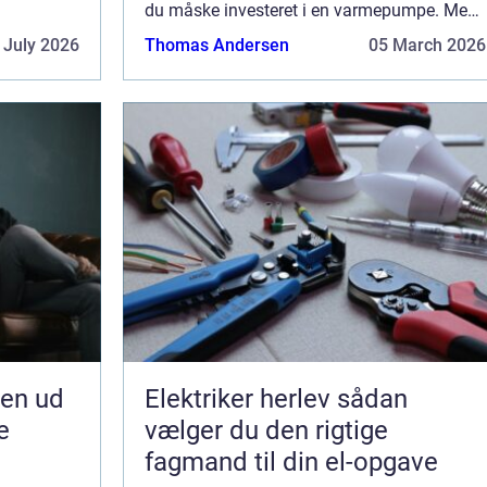
ighed for
du måske investeret i en varmepumpe. Med
 hjælp at
en varmepumpe har du nemlig mulighed for
 July 2026
Thomas Andersen
05 March 2026
at opvarme din bolig, primært ved hjælp at
lu...
jen ud
Elektriker herlev sådan
e
vælger du den rigtige
fagmand til din el-opgave