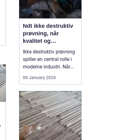
Ndt ikke destruktiv
prøvning, når
kvalitet og
sikkerhed er
Ikke destruktiv prøvning
afgørende
spiller en central rolle i
moderne industri. Når
svejsninger, trykbærende
08 January 2026
udstyr, tanke eller
stålkonstruktioner skal
kontrolleres, skal det ske
uden at ødelægge
emnet. Her kommer
N...
g