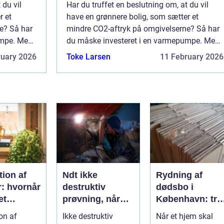
 du vil
Har du truffet en beslutning om, at du vil
r et
have en grønnere bolig, som sætter et
e? Så har
mindre CO2-aftryk på omgivelserne? Så har
umpe. Med
du måske investeret i en varmepumpe. Med
ighed for
en varmepumpe har du nemlig mulighed for
ruary 2026
Toke Larsen
11 February 2026
 hjælp at
at opvarme din bolig, primært ved hjælp at
lu...
ion af
Ndt ikke
Rydning af
r: hvornår
destruktiv
dødsbo i
et
prøvning, når
København: try
, og hvad
kvalitet og
proces og
on af
Ikke destruktiv
Når et hjem skal
u vælge?
sikkerhed er
respekt for boet