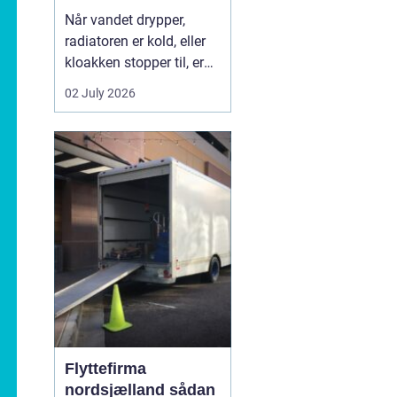
Når vandet drypper,
radiatoren er kold, eller
kloakken stopper til, er
en dygtig VVS-installatør
02 July 2026
ikke bare rar at have det
er en nødvendighed. I
Faxe-området findes der
flere firmaer, der kan
hjælpe, men kvalitet,
responstid og rådgivning
varierer m...
Flyttefirma
nordsjælland sådan