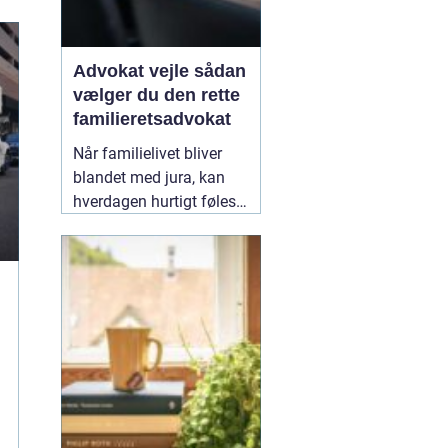
Advokat vejle sådan
vælger du den rette
familieretsadvokat
Når familielivet bliver
blandet med jura, kan
hverdagen hurtigt føles
uoverskuelig. Uenighed
om børn, ægteskab, arv
eller bolig handler
sjældent kun om
paragraffer, men også
om følelser, tryghed og
fremtid. I sådan en
situation kan en
09
February 2026