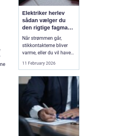
Elektriker herlev
sådan vælger du
den rigtige fagmand
til din el-opgave
Når strømmen går,
stikkontakterne bliver
e
varme, eller du vil have
r
ny belysning i hjemmet,
11 February 2026
gne
bliver valget af elektriker
pludselig meget vigtigt.
Mange søger
efter en
elektriker herlev
, men
hvordan vurd...