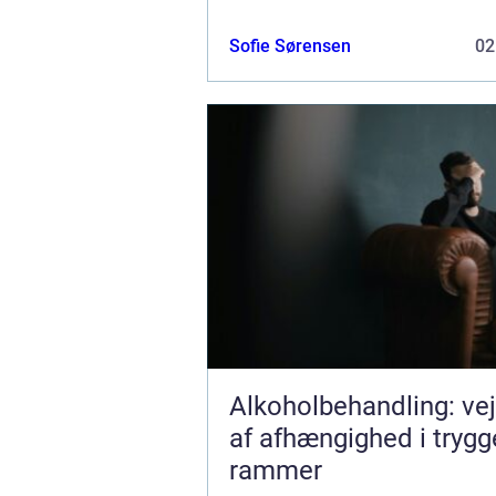
en varmepumpe har du nemlig mul
at opvarme din bolig, primært ved
Sofie Sørensen
02
lu...
Alkoholbehandling: ve
af afhængighed i trygg
rammer