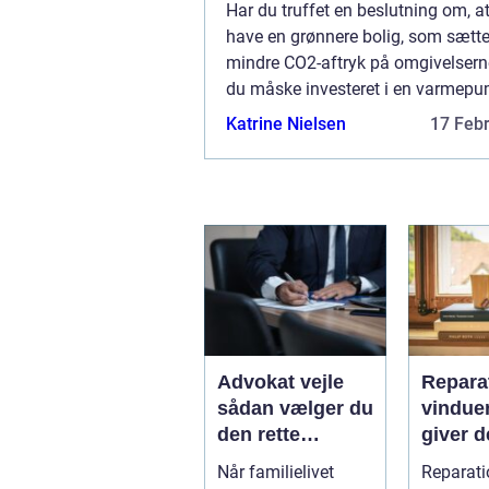
Har du truffet en beslutning om, at
have en grønnere bolig, som sætte
mindre CO2-aftryk på omgivelsern
du måske investeret i en varmep
en varmepumpe har du nemlig mul
Katrine Nielsen
17 Feb
at opvarme din bolig, primært ved
lu...
Advokat vejle
Reparat
sådan vælger du
vindue
den rette
giver d
familieretsadvok
mening
Når familielivet
Reparati
at
skal d