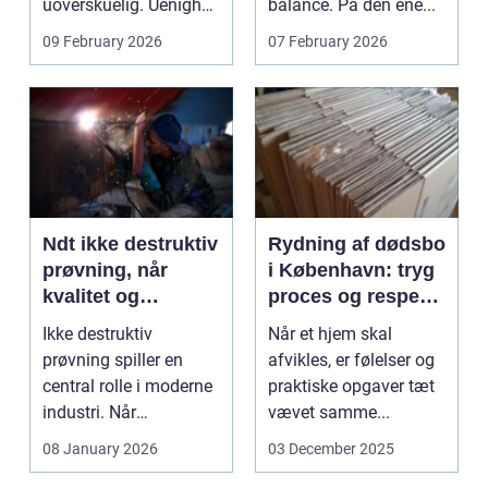
uoverskuelig. Uenighed
balance. På den ene...
om børn...
09 February 2026
07 February 2026
Ndt ikke destruktiv
Rydning af dødsbo
prøvning, når
i København: tryg
kvalitet og
proces og respekt
sikkerhed er
for boet
Ikke destruktiv
Når et hjem skal
afgørende
prøvning spiller en
afvikles, er følelser og
central rolle i moderne
praktiske opgaver tæt
industri. Når
vævet samme...
svejsninger,
08 January 2026
03 December 2025
trykbærende u...