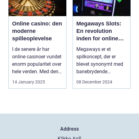
Online casino: den
Megaways Slots:
moderne
En revolution
spilleoplevelse
inden for online
spilleautomater
I de senere år har
Megaways er et
online casinoer vundet
spilkoncept, der er
enorm popularitet over
blevet synonymt med
hele verden. Med den
banebrydende
teknolog...
innovation inden for
14 January 2025
08 December 2024
online casi...
Address