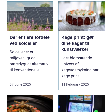
Der er flere fordele
Kage print: gør
ved solceller
dine kager til
kunstværker
Solceller er et
miljøvenligt og
I det blomstrende
bæredygtigt alternativ
univers af
til konventionelle
kageudsmykning har
energikilder....
kage print
revolutioneret måden,
07 June 2025
11 February 2025
hvorpå ...