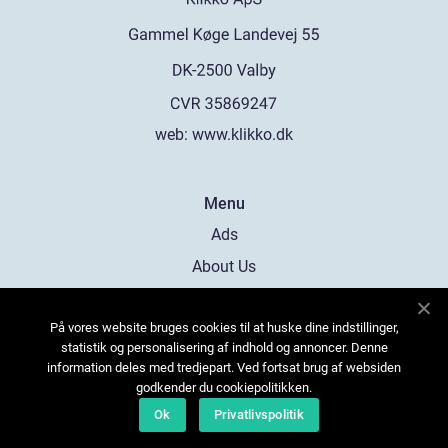
web:
www.klikko.dk
Menu
Ads
About Us
Cookies
På vores website bruges cookies til at huske dine indstillinger,
Contact
statistik og personalisering af indhold og annoncer. Denne
Sitemap
information deles med tredjepart. Ved fortsat brug af websiden
godkender du cookiepolitikken.
Ok
Privatlivspolitik