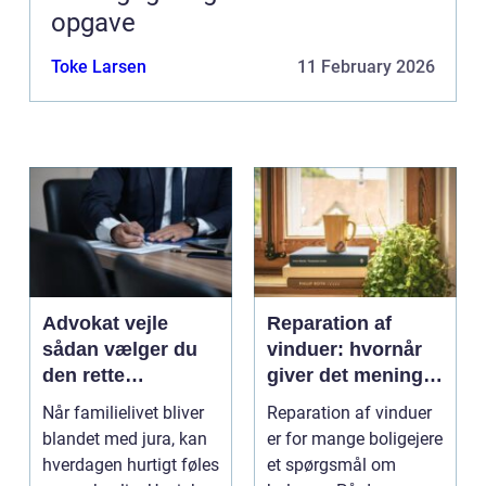
opgave
Toke Larsen
11 February 2026
Advokat vejle
Reparation af
sådan vælger du
vinduer: hvornår
den rette
giver det mening,
familieretsadvokat
og hvad skal du
Når familielivet bliver
Reparation af vinduer
vælge?
blandet med jura, kan
er for mange boligejere
hverdagen hurtigt føles
et spørgsmål om