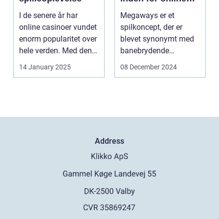
spilleautomater
I de senere år har
Megaways er et
online casinoer vundet
spilkoncept, der er
enorm popularitet over
blevet synonymt med
hele verden. Med den
banebrydende
teknolog...
innovation inden for
14 January 2025
08 December 2024
online casi...
Address