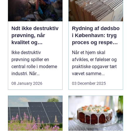
Ndt ikke destruktiv
Rydning af dødsbo
prøvning, når
i København: tryg
kvalitet og
proces og respekt
sikkerhed er
for boet
Ikke destruktiv
Når et hjem skal
afgørende
prøvning spiller en
afvikles, er følelser og
central rolle i moderne
praktiske opgaver tæt
industri. Når
vævet samme...
svejsninger,
08 January 2026
03 December 2025
trykbærende u...