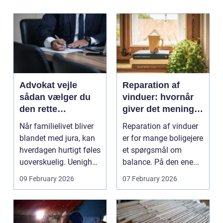
Advokat vejle
Reparation af
sådan vælger du
vinduer: hvornår
den rette
giver det mening,
familieretsadvokat
og hvad skal du
Når familielivet bliver
Reparation af vinduer
vælge?
blandet med jura, kan
er for mange boligejere
hverdagen hurtigt føles
et spørgsmål om
uoverskuelig. Uenighed
balance. På den ene...
om børn...
09 February 2026
07 February 2026