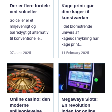
Der er flere fordele
Kage print: gør
ved solceller
dine kager til
kunstværker
Solceller er et
miljøvenligt og
I det blomstrende
bæredygtigt alternativ
univers af
til konventionelle
kageudsmykning har
energikilder....
kage print
revolutioneret måden,
07 June 2025
11 February 2025
hvorpå ...
Online casino: den
Megaways Slots:
moderne
En revolution
spilleoplevelse
inden for online