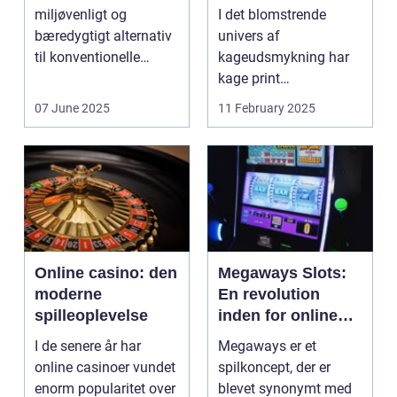
miljøvenligt og
I det blomstrende
bæredygtigt alternativ
univers af
til konventionelle
kageudsmykning har
energikilder....
kage print
revolutioneret måden,
07 June 2025
11 February 2025
hvorpå ...
Online casino: den
Megaways Slots:
moderne
En revolution
spilleoplevelse
inden for online
spilleautomater
I de senere år har
Megaways er et
online casinoer vundet
spilkoncept, der er
enorm popularitet over
blevet synonymt med