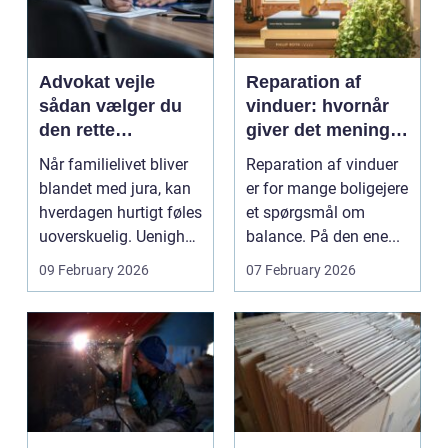
Advokat vejle
Reparation af
sådan vælger du
vinduer: hvornår
den rette
giver det mening,
familieretsadvokat
og hvad skal du
Når familielivet bliver
Reparation af vinduer
vælge?
blandet med jura, kan
er for mange boligejere
hverdagen hurtigt føles
et spørgsmål om
uoverskuelig. Uenighed
balance. På den ene...
om børn...
09 February 2026
07 February 2026