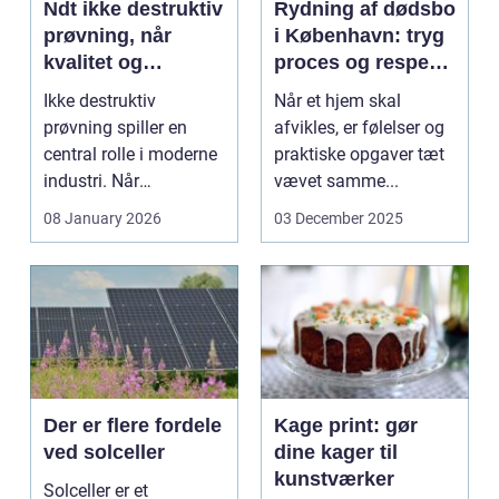
Ndt ikke destruktiv
Rydning af dødsbo
prøvning, når
i København: tryg
kvalitet og
proces og respekt
sikkerhed er
for boet
Ikke destruktiv
Når et hjem skal
afgørende
prøvning spiller en
afvikles, er følelser og
central rolle i moderne
praktiske opgaver tæt
industri. Når
vævet samme...
svejsninger,
08 January 2026
03 December 2025
trykbærende u...
Der er flere fordele
Kage print: gør
ved solceller
dine kager til
kunstværker
Solceller er et