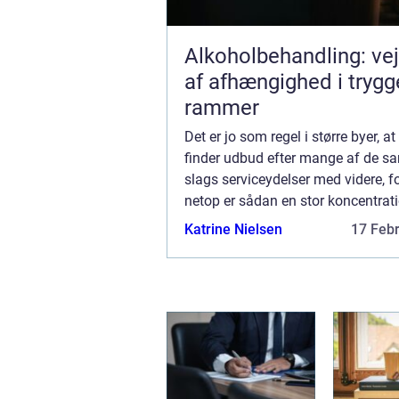
Alkoholbehandling: ve
af afhængighed i trygg
rammer
Det er jo som regel i større byer, a
finder udbud efter mange af de 
slags serviceydelser med videre, fo
netop er sådan en stor koncentrat
mennesker i disse byer, at der er et
Katrine Nielsen
17 Feb
marked for den slags –...