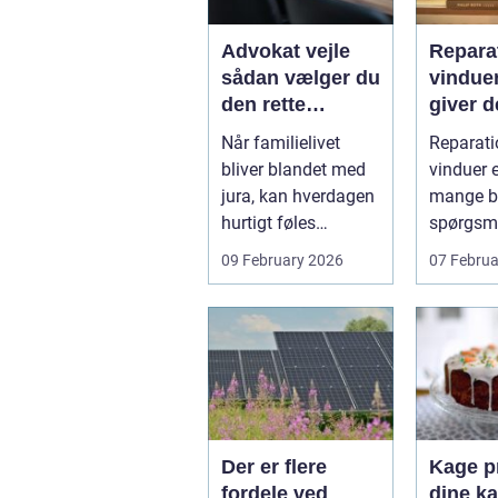
Advokat vejle
Reparat
sådan vælger du
vindue
den rette
giver d
familieretsadvok
mening
Når familielivet
Reparati
at
skal d
bliver blandet med
vinduer e
jura, kan hverdagen
mange bo
hurtigt føles
spørgsm
uoverskuelig.
balance.
09 February 2026
07 Februa
Uenighed om børn...
ene...
Der er flere
Kage pr
fordele ved
dine ka