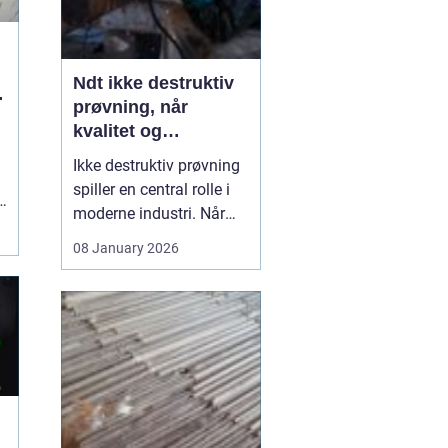
Ndt ikke destruktiv
g
prøvning, når
kvalitet og
sikkerhed er
Ikke destruktiv prøvning
afgørende
spiller en central rolle i
moderne industri. Når
svejsninger, trykbærende
08 January 2026
udstyr, tanke eller
stålkonstruktioner skal
kontrolleres, skal det ske
uden at ødelægge
emnet. Her kommer
N...