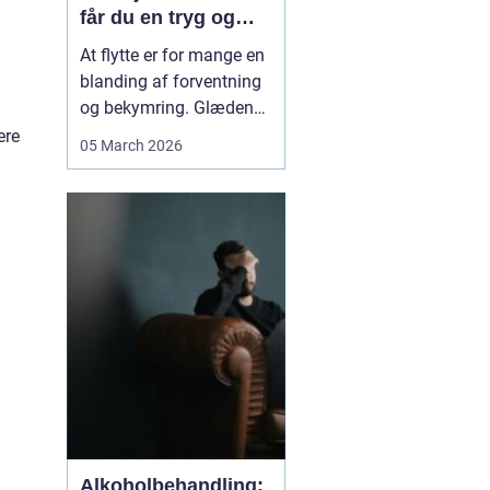
får du en tryg og
effektiv flytning
At flytte er for mange en
blanding af forventning
og bekymring. Glæden
ved et nyt hjem bliver
ere
05 March 2026
ofte blandet med tanken
om tunge møbler,
skrøbelige ting og
logistik, der skal gå op.
Når du vælger et
Flyttefirma Nordsjæ...
Alkoholbehandling: