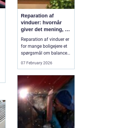
Reparation af
vinduer: hvornår
giver det mening, og
hvad skal du
Reparation af vinduer er
vælge?
for mange boligejere et
spørgsmål om balance.
På den ene side vil du
07 February 2026
gerne bevare husets
udtryk og undgå
unødvendige udgifter. På
den anden side skal
vinduerne være tætte,
ene...