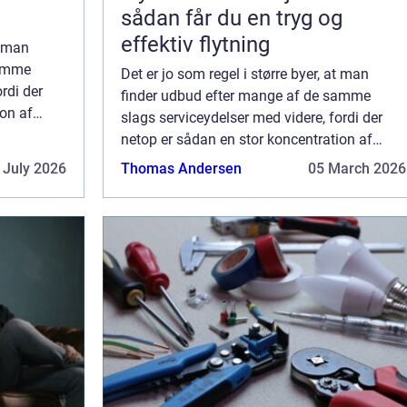
sådan får du en tryg og
effektiv flytning
t man
samme
Det er jo som regel i større byer, at man
rdi der
finder udbud efter mange af de samme
ion af
slags serviceydelser med videre, fordi der
 stort nok
netop er sådan en stor koncentration af
mennesker i disse byer, at der er et stort nok
 July 2026
Thomas Andersen
05 March 2026
marked for den slags –...