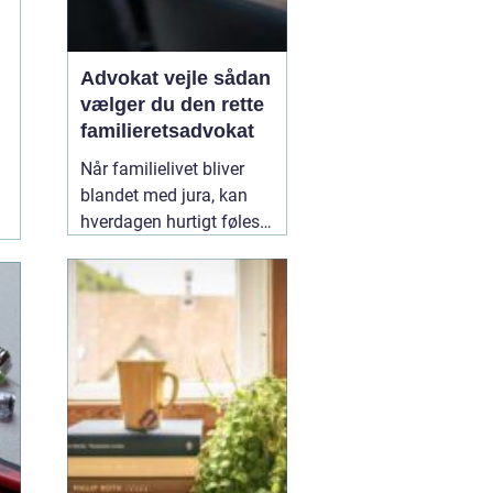
Advokat vejle sådan
vælger du den rette
familieretsadvokat
Når familielivet bliver
blandet med jura, kan
hverdagen hurtigt føles
uoverskuelig. Uenighed
om børn, ægteskab, arv
eller bolig handler
sjældent kun om
paragraffer, men også
om følelser, tryghed og
fremtid. I sådan en
situation kan en
09
February 2026