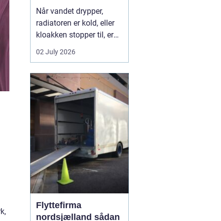
Når vandet drypper,
radiatoren er kold, eller
kloakken stopper til, er
en dygtig VVS-installatør
02 July 2026
ikke bare rar at have det
er en nødvendighed. I
Faxe-området findes der
flere firmaer, der kan
hjælpe, men kvalitet,
responstid og rådgivning
varierer m...
Flyttefirma
k,
nordsjælland sådan