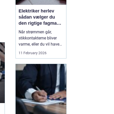
Elektriker herlev
sådan vælger du
den rigtige fagmand
til din el-opgave
Når strømmen går,
stikkontakterne bliver
varme, eller du vil have
ny belysning i hjemmet,
11 February 2026
bliver valget af elektriker
pludselig meget vigtigt.
Mange søger
efter en
elektriker herlev
, men
hvordan vurd...