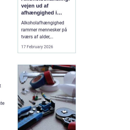
vejen ud af
afhængighed i
trygge rammer
Alkoholafhængighed
rammer mennesker på
tværs af alder,
uddannelse og
17 February 2026
baggrund. For mange
starter det stille og roligt:
Et glas for at falde ned
efter arbejde, lidt ekstra i
weekenden, og pludselig
er alkoholen blevet en
t
nødve...
ste