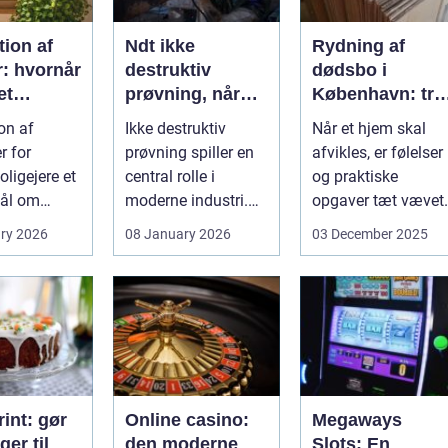
ion af
Ndt ikke
Rydning af
r: hvornår
destruktiv
dødsbo i
et
prøvning, når
København: try
, og hvad
kvalitet og
proces og
on af
Ikke destruktiv
Når et hjem skal
u vælge?
sikkerhed er
respekt for boet
r for
prøvning spiller en
afvikles, er følelser
afgørende
ligejere et
central rolle i
og praktiske
ål om
moderne industri.
opgaver tæt vævet
 På den
Når svejsninger,
samme...
ry 2026
08 January 2026
03 December 2025
trykbærende u...
int: gør
Online casino:
Megaways
ger til
den moderne
Slots: En