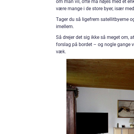
om man vil, ofte må nøjes med et enke
være mange i de store byer, især m
Tager du så ligefrem satellitbyerne 
imellem.
Så drejer det sig ikke så meget om, a
forslag på bordet – og nogle gange vi
væk.