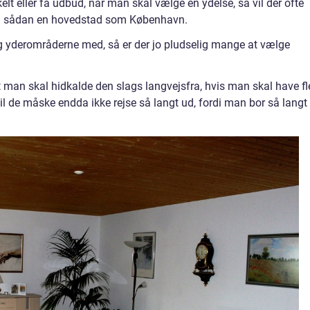
lt eller få udbud, når man skal vælge en ydelse, så vil der ofte
ed sådan en hovedstad som København.
og yderområderne med, så er der jo pludselig mange at vælge
t man skal hidkalde den slags langvejsfra, hvis man skal have fl
l de måske endda ikke rejse så langt ud, fordi man bor så langt