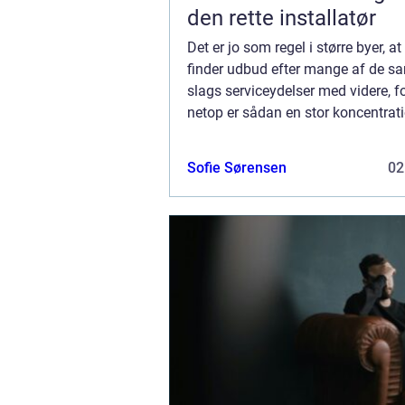
den rette installatør
Det er jo som regel i større byer, a
finder udbud efter mange af de 
slags serviceydelser med videre, fo
netop er sådan en stor koncentrat
mennesker i disse byer, at der er et
marked for den slags –...
Sofie Sørensen
02