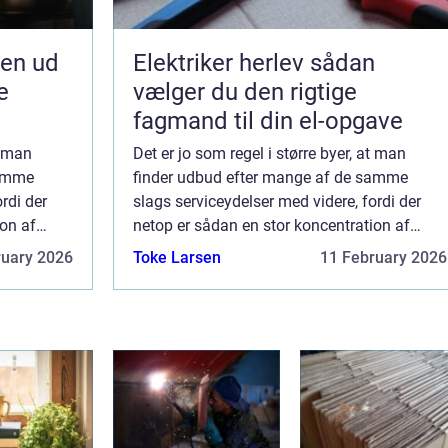
jen ud
Elektriker herlev sådan
e
vælger du den rigtige
fagmand til din el-opgave
t man
Det er jo som regel i større byer, at man
samme
finder udbud efter mange af de samme
rdi der
slags serviceydelser med videre, fordi der
ion af
netop er sådan en stor koncentration af
 stort nok
mennesker i disse byer, at der er et stort nok
ruary 2026
Toke Larsen
11 February 2026
marked for den slags –...