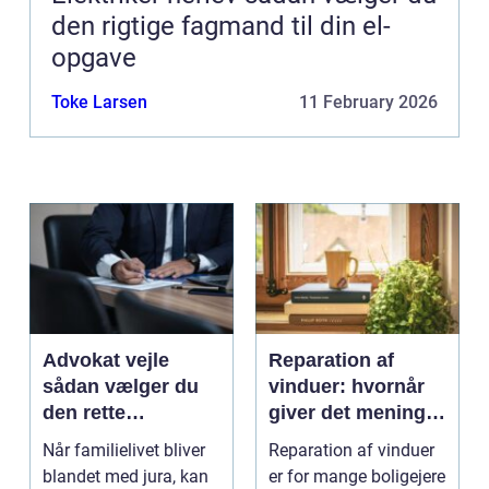
den rigtige fagmand til din el-
opgave
Toke Larsen
11 February 2026
Advokat vejle
Reparation af
sådan vælger du
vinduer: hvornår
den rette
giver det mening,
familieretsadvokat
og hvad skal du
Når familielivet bliver
Reparation af vinduer
vælge?
blandet med jura, kan
er for mange boligejere