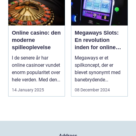
Online casino: den
Megaways Slots:
moderne
En revolution
spilleoplevelse
inden for online
spilleautomater
I de senere år har
Megaways er et
online casinoer vundet
spilkoncept, der er
enorm popularitet over
blevet synonymt med
hele verden. Med den
banebrydende
teknolog...
innovation inden for
14 January 2025
08 December 2024
online casi...
Address