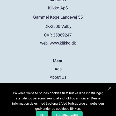
web:
www.klikko.dk
Menu
Ads
About Us
Cookies
På vores website bruges cookies til at huske dine indstillinger,
Contact
statistik og personalisering af indhold og annoncer. Denne
Sitemap
information deles med tredjepart. Ved fortsat brug af websiden
godkender du cookiepolitikken.
Ok
Privatlivspolitik