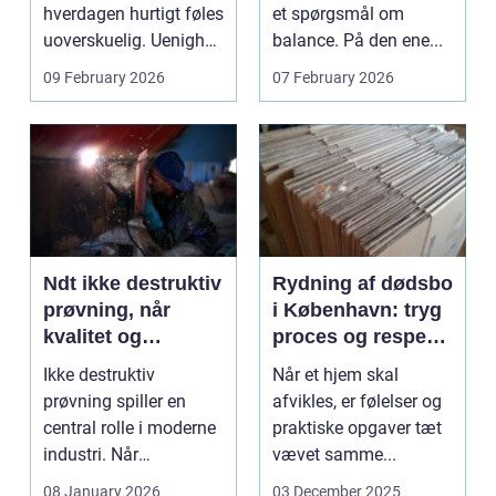
hverdagen hurtigt føles
et spørgsmål om
uoverskuelig. Uenighed
balance. På den ene...
om børn...
09 February 2026
07 February 2026
Ndt ikke destruktiv
Rydning af dødsbo
prøvning, når
i København: tryg
kvalitet og
proces og respekt
sikkerhed er
for boet
Ikke destruktiv
Når et hjem skal
afgørende
prøvning spiller en
afvikles, er følelser og
central rolle i moderne
praktiske opgaver tæt
industri. Når
vævet samme...
svejsninger,
08 January 2026
03 December 2025