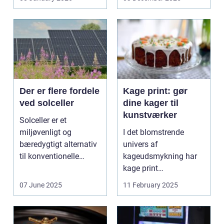
trykbærende u...
Der er flere fordele
Kage print: gør
ved solceller
dine kager til
kunstværker
Solceller er et
miljøvenligt og
I det blomstrende
bæredygtigt alternativ
univers af
til konventionelle
kageudsmykning har
energikilder....
kage print
revolutioneret måden,
07 June 2025
11 February 2025
hvorpå ...