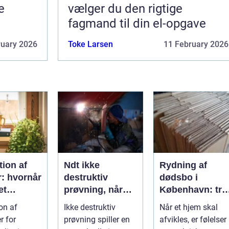
e
vælger du den rigtige
fagmand til din el-opgave
ruary 2026
Toke Larsen
11 February 2026
ion af
Ndt ikke
Rydning af
r: hvornår
destruktiv
dødsbo i
et
prøvning, når
København: try
, og hvad
kvalitet og
proces og
on af
Ikke destruktiv
Når et hjem skal
u vælge?
sikkerhed er
respekt for boet
r for
prøvning spiller en
afvikles, er følelser
afgørende