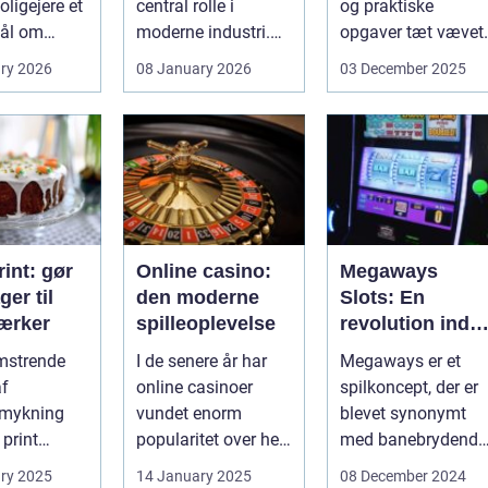
ligejere et
central rolle i
og praktiske
ål om
moderne industri.
opgaver tæt vævet
 På den
Når svejsninger,
samme...
ry 2026
08 January 2026
03 December 2025
trykbærende u...
int: gør
Online casino:
Megaways
ger til
den moderne
Slots: En
ærker
spilleoplevelse
revolution inde
for online
omstrende
I de senere år har
Megaways er et
spilleautomater
af
online casinoer
spilkoncept, der er
mykning
vundet enorm
blevet synonymt
 print
popularitet over hele
med banebrydende
neret
verden. Med den
innovation inden fo
ry 2025
14 January 2025
08 December 2024