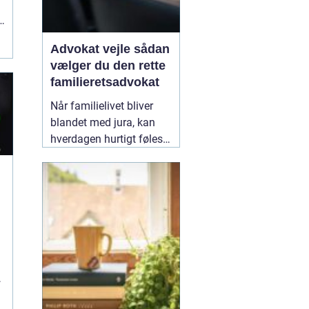
Advokat vejle sådan
vælger du den rette
familieretsadvokat
Når familielivet bliver
blandet med jura, kan
hverdagen hurtigt føles
uoverskuelig. Uenighed
om børn, ægteskab, arv
eller bolig handler
n
sjældent kun om
paragraffer, men også
om følelser, tryghed og
fremtid. I sådan en
situation kan en
09
February 2026
r