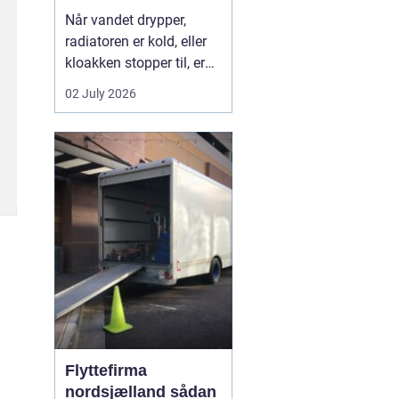
Når vandet drypper,
radiatoren er kold, eller
kloakken stopper til, er
en dygtig VVS-installatør
02 July 2026
ikke bare rar at have det
er en nødvendighed. I
Faxe-området findes der
flere firmaer, der kan
hjælpe, men kvalitet,
responstid og rådgivning
varierer m...
Flyttefirma
nordsjælland sådan