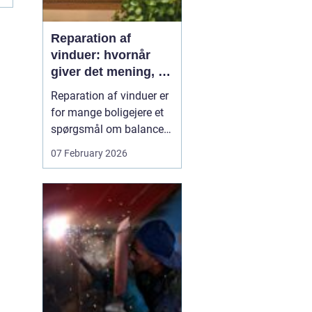
Reparation af
vinduer: hvornår
giver det mening, og
hvad skal du
Reparation af vinduer er
vælge?
for mange boligejere et
spørgsmål om balance.
På den ene side vil du
07 February 2026
gerne bevare husets
udtryk og undgå
unødvendige udgifter. På
den anden side skal
vinduerne være tætte,
ene...