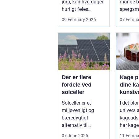
jura, kan hverdagen
mange bo
hurtigt føles
spørgsm
uoverskuelig.
balance.
09 February 2026
07 Februa
Uenighed om børn...
ene...
Der er flere
Kage pr
fordele ved
dine ka
solceller
kunstv
Solceller er et
I det bl
miljøvenligt og
univers 
bæredygtigt
kageuds
alternativ til
har kage
konventionelle
revolutio
07 June 2025
11 Februa