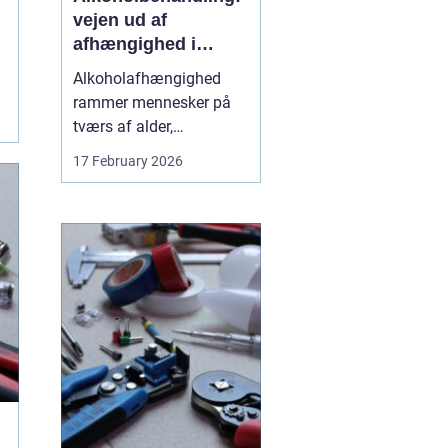
vejen ud af
afhængighed i
trygge rammer
Alkoholafhængighed
rammer mennesker på
tværs af alder,
uddannelse og
17 February 2026
baggrund. For mange
starter det stille og roligt:
Et glas for at falde ned
efter arbejde, lidt ekstra i
weekenden, og pludselig
er alkoholen blevet en
nødve...