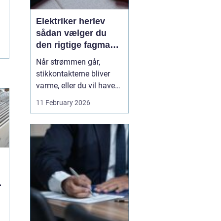
Elektriker herlev
sådan vælger du
den rigtige fagmand
til din el-opgave
Når strømmen går,
stikkontakterne bliver
varme, eller du vil have
ny belysning i hjemmet,
11 February 2026
bliver valget af elektriker
pludselig meget vigtigt.
Mange søger
efter en
elektriker herlev
, men
hvordan vurd...
g