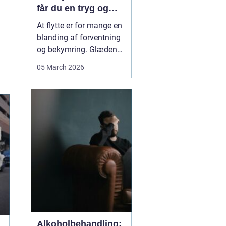
får du en tryg og
effektiv flytning
At flytte er for mange en
blanding af forventning
og bekymring. Glæden
ved et nyt hjem bliver
05 March 2026
ofte blandet med tanken
om tunge møbler,
skrøbelige ting og
logistik, der skal gå op.
Når du vælger et
Flyttefirma Nordsjæ...
Alkoholbehandling: