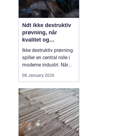
Ndt ikke destruktiv
prøvning, når
kvalitet og
sikkerhed er
Ikke destruktiv prøvning
afgørende
spiller en central rolle i
moderne industri. Når
svejsninger, trykbærende
08 January 2026
udstyr, tanke eller
stålkonstruktioner skal
kontrolleres, skal det ske
uden at ødelægge
emnet. Her kommer
N...