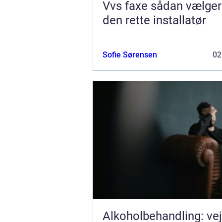
Vvs faxe sådan vælger du
den rette installatør
Sofie Sørensen
02
Alkoholbehandling: ve