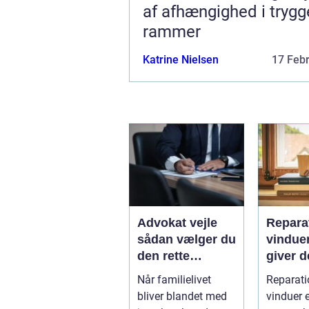
af afhængighed i trygg
rammer
Katrine Nielsen
17 Feb
Advokat vejle
Reparat
sådan vælger du
vindue
den rette
giver d
familieretsadvok
mening
Når familielivet
Reparati
at
skal d
bliver blandet med
vinduer e