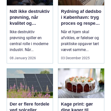
Ndt ikke destruktiv
Rydning af dødsbo
prøvning, når
i København: tryg
kvalitet og
proces og respekt
sikkerhed er
for boet
Ikke destruktiv
Når et hjem skal
afgørende
prøvning spiller en
afvikles, er følelser og
central rolle i moderne
praktiske opgaver tæt
industri. Når
vævet samme...
svejsninger,
08 January 2026
03 December 2025
trykbærende u...
Der er flere fordele
Kage print: gør
ved solceller
dine kager til