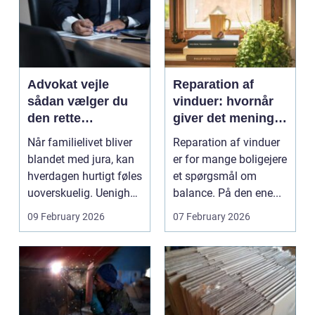
Advokat vejle
Reparation af
sådan vælger du
vinduer: hvornår
den rette
giver det mening,
familieretsadvokat
og hvad skal du
Når familielivet bliver
Reparation af vinduer
vælge?
blandet med jura, kan
er for mange boligejere
hverdagen hurtigt føles
et spørgsmål om
uoverskuelig. Uenighed
balance. På den ene...
om børn...
09 February 2026
07 February 2026