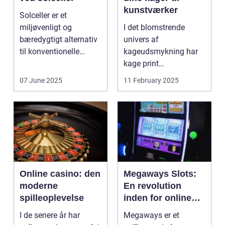
kunstværker
Solceller er et
miljøvenligt og
I det blomstrende
bæredygtigt alternativ
univers af
til konventionelle
kageudsmykning har
energikilder....
kage print
revolutioneret måden,
07 June 2025
11 February 2025
hvorpå ...
Online casino: den
Megaways Slots:
moderne
En revolution
spilleoplevelse
inden for online
spilleautomater
I de senere år har
Megaways er et