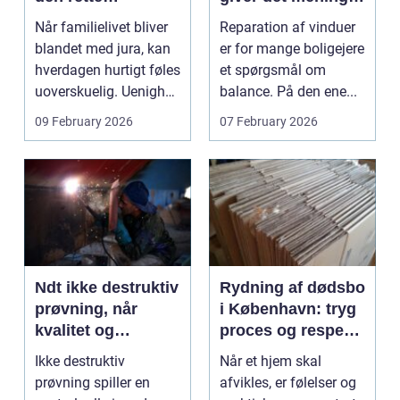
familieretsadvokat
og hvad skal du
Når familielivet bliver
Reparation af vinduer
vælge?
blandet med jura, kan
er for mange boligejere
hverdagen hurtigt føles
et spørgsmål om
uoverskuelig. Uenighed
balance. På den ene...
om børn...
09 February 2026
07 February 2026
Ndt ikke destruktiv
Rydning af dødsbo
prøvning, når
i København: tryg
kvalitet og
proces og respekt
sikkerhed er
for boet
Ikke destruktiv
Når et hjem skal
afgørende
prøvning spiller en
afvikles, er følelser og