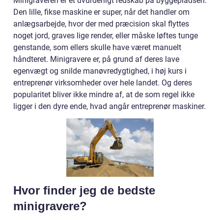
Minigraveren er et uvurderligt redskab på byggepladsen.
Den lille, fikse maskine er super, når det handler om
anlægsarbejde, hvor der med præcision skal flyttes
noget jord, graves lige render, eller måske løftes tunge
genstande, som ellers skulle have været manuelt
håndteret. Minigravere er, på grund af deres lave
egenvægt og snilde manøvredygtighed, i høj kurs i
entreprenør virksomheder over hele landet. Og deres
popularitet bliver ikke mindre af, at de som regel ikke
ligger i den dyre ende, hvad angår entreprenør maskiner.
Hvor finder jeg de bedste
minigravere?