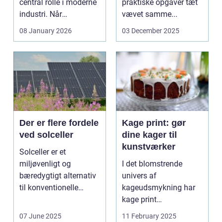
central rolle i moderne
praktiske opgaver tæt
industri. Når
vævet samme...
svejsninger,
08 January 2026
03 December 2025
trykbærende u...
Der er flere fordele
Kage print: gør
ved solceller
dine kager til
kunstværker
Solceller er et
miljøvenligt og
I det blomstrende
bæredygtigt alternativ
univers af
til konventionelle
kageudsmykning har
energikilder....
kage print
revolutioneret måden,
07 June 2025
11 February 2025