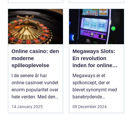
hvorpå ...
Online casino: den
Megaways Slots:
moderne
En revolution
spilleoplevelse
inden for online
spilleautomater
I de senere år har
Megaways er et
online casinoer vundet
spilkoncept, der er
enorm popularitet over
blevet synonymt med
hele verden. Med den
banebrydende
teknolog...
innovation inden for
14 January 2025
08 December 2024
online casi...