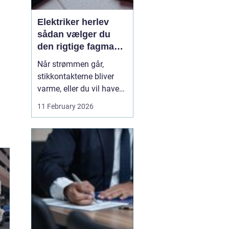
Elektriker herlev
sådan vælger du
den rigtige fagmand
til din el-opgave
Når strømmen går,
stikkontakterne bliver
varme, eller du vil have
ny belysning i hjemmet,
11 February 2026
bliver valget af elektriker
pludselig meget vigtigt.
Mange søger
efter en
elektriker herlev
, men
hvordan vurd...