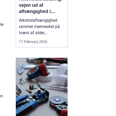
vejen ud af
afhængighed i
trygge rammer
Alkoholafhængighed
le
rammer mennesker på
tværs af alder,
uddannelse og
17 February 2026
baggrund. For mange
starter det stille og roligt:
Et glas for at falde ned
efter arbejde, lidt ekstra i
weekenden, og pludselig
er alkoholen blevet en
nødve...
un