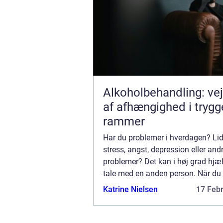
Alkoholbehandling: ve
af afhængighed i trygg
rammer
Har du problemer i hverdagen? Lid
stress, angst, depression eller and
problemer? Det kan i høj grad hjæl
tale med en anden person. Når du
med en psykolog, kan du også få
Katrine Nielsen
17 Feb
redskaber og værktøjer til at afhj
prob...