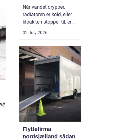
Når vandet drypper,
radiatoren er kold, eller
kloakken stopper til, er
en dygtig VVS-installatør
02 July 2026
ikke bare rar at have det
er en nødvendighed. I
Faxe-området findes der
flere firmaer, der kan
hjælpe, men kvalitet,
responstid og rådgivning
varierer m...
høj
Flyttefirma
nordsjælland sådan