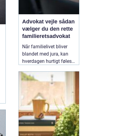
Advokat vejle sådan
vælger du den rette
familieretsadvokat
Når familielivet bliver
blandet med jura, kan
hverdagen hurtigt føles
uoverskuelig. Uenighed
om børn, ægteskab, arv
eller bolig handler
sjældent kun om
paragraffer, men også
om følelser, tryghed og
fremtid. I sådan en
situation kan en
09
February 2026