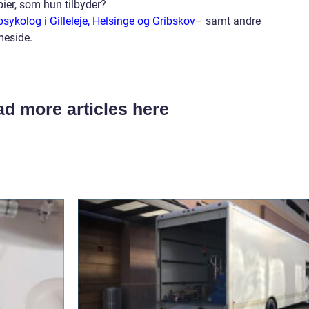
ier, som hun tilbyder?
ykolog i Gilleleje, Helsinge og Gribskov
– samt andre
meside.
d more articles here