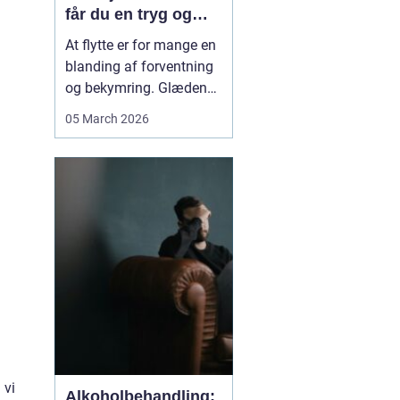
får du en tryg og
effektiv flytning
At flytte er for mange en
blanding af forventning
og bekymring. Glæden
ved et nyt hjem bliver
05 March 2026
ofte blandet med tanken
om tunge møbler,
skrøbelige ting og
logistik, der skal gå op.
Når du vælger et
Flyttefirma Nordsjæ...
 vi
Alkoholbehandling: