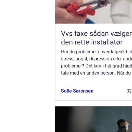
Vvs faxe sådan vælger du
den rette installatør
Har du problemer i hverdagen? Lid
stress, angst, depression eller and
problemer? Det kan i høj grad hjæl
tale med en anden person. Når du
med en psykolog, kan du også få
redskaber og værktøjer til at afhj
Sofie Sørensen
02
prob...