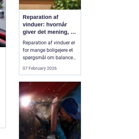
Reparation af
vinduer: hvornår
giver det mening, og
hvad skal du
Reparation af vinduer er
vælge?
for mange boligejere et
spørgsmål om balance.
På den ene side vil du
07 February 2026
gerne bevare husets
udtryk og undgå
unødvendige udgifter. På
den anden side skal
vinduerne være tætte,
ene...