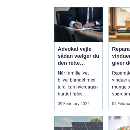
Advokat vejle
Reparat
sådan vælger du
vindue
den rette
giver d
familieretsadvok
mening
Når familielivet
Reparati
at
skal d
bliver blandet med
vinduer e
jura, kan hverdagen
mange bo
hurtigt føles
spørgsm
uoverskuelig.
balance.
09 February 2026
07 Februa
Uenighed om børn...
ene...