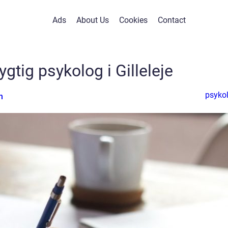
Ads
About Us
Cookies
Contact
ygtig psykolog i Gilleleje
psyko
n