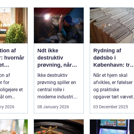
ion af
Ndt ikke
Rydning af
r: hvornår
destruktiv
dødsbo i
et
prøvning, når
København: try
, og hvad
kvalitet og
proces og
on af
Ikke destruktiv
Når et hjem skal
u vælge?
sikkerhed er
respekt for boet
r for
prøvning spiller en
afvikles, er følelser
afgørende
ligejere et
central rolle i
og praktiske
ål om
moderne industri.
opgaver tæt vævet
 På den
Når svejsninger,
samme...
ry 2026
08 January 2026
03 December 2025
trykbærende u...