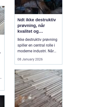
Ndt ikke destruktiv
prøvning, når
kvalitet og
sikkerhed er
Ikke destruktiv prøvning
afgørende
spiller en central rolle i
moderne industri. Når
g
svejsninger, trykbærende
08 January 2026
udstyr, tanke eller
stålkonstruktioner skal
kontrolleres, skal det ske
uden at ødelægge
emnet. Her kommer
N...