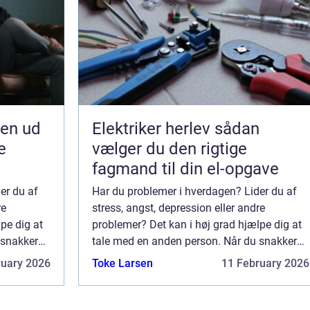
jen ud
Elektriker herlev sådan
e
vælger du den rigtige
fagmand til din el-opgave
er du af
Har du problemer i hverdagen? Lider du af
re
stress, angst, depression eller andre
pe dig at
problemer? Det kan i høj grad hjælpe dig at
 snakker
tale med en anden person. Når du snakker
 gode
med en psykolog, kan du også få gode
ruary 2026
Toke Larsen
11 February 2026
ælpe dine
redskaber og værktøjer til at afhjælpe dine
prob...