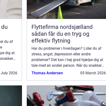
Flyttefirma nordsjælland
sådan får du en tryg og
effektiv flytning
er du af
re
Har du problemer i hverdagen? Lider du af
pe dig at
stress, angst, depression eller andre
 snakker
problemer? Det kan i høj grad hjælpe dig at
 gode
tale med en anden person. Når du snakker
ælpe dine
med en psykolog, kan du også få gode
 July 2026
Thomas Andersen
05 March 2026
redskaber og værktøjer til at afhjælpe dine
prob...