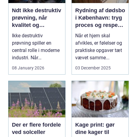
Ndt ikke destruktiv
Rydning af dødsbo
prøvning, når
i København: tryg
kvalitet og
proces og respekt
sikkerhed er
for boet
Ikke destruktiv
Når et hjem skal
afgørende
prøvning spiller en
afvikles, er følelser og
central rolle i moderne
praktiske opgaver tæt
industri. Når
vævet samme...
svejsninger,
08 January 2026
03 December 2025
trykbærende u...
Der er flere fordele
Kage print: gør
ved solceller
dine kager til