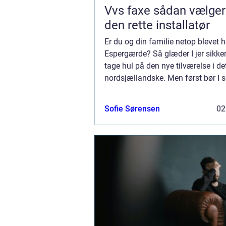
Vvs faxe sådan vælger du
den rette installatør
Er du og din familie netop blevet h
Espergærde? Så glæder I jer sikkert
tage hul på den nye tilværelse i de
nordsjællandske. Men først bør I s
få sat boligen flot i stand med en
maling. Malerkanonen – dit malerfi
Sofie Sørensen
02