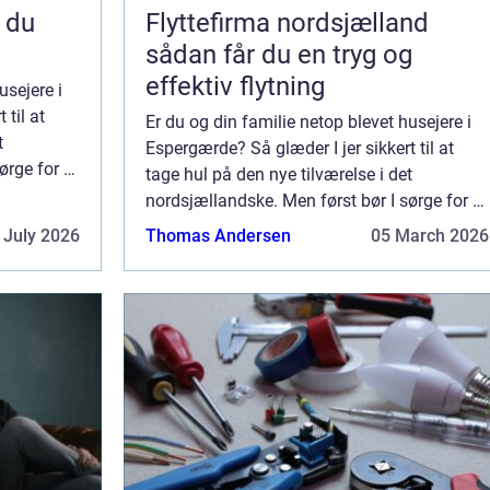
Flyttefirma nordsjælland
sådan får du en tryg og
effektiv flytning
usejere i
 til at
Er du og din familie netop blevet husejere i
t
Espergærde? Så glæder I jer sikkert til at
ørge for at
tage hul på den nye tilværelse i det
 indvendig
nordsjællandske. Men først bør I sørge for at
...
få sat boligen flot i stand med en indvendig
 July 2026
Thomas Andersen
05 March 2026
maling. Malerkanonen – dit malerfi...