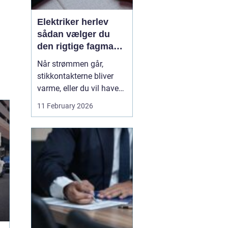
Elektriker herlev
sådan vælger du
den rigtige fagmand
til din el-opgave
Når strømmen går,
stikkontakterne bliver
varme, eller du vil have
ny belysning i hjemmet,
11 February 2026
bliver valget af elektriker
pludselig meget vigtigt.
Mange søger
efter en
elektriker herlev
, men
hvordan vurd...