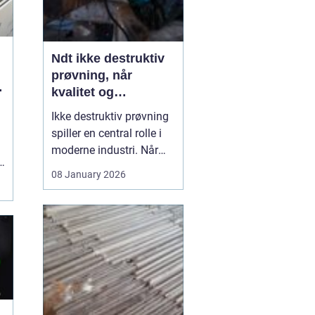
Ndt ikke destruktiv
prøvning, når
g
kvalitet og
sikkerhed er
Ikke destruktiv prøvning
afgørende
spiller en central rolle i
moderne industri. Når
svejsninger, trykbærende
08 January 2026
udstyr, tanke eller
stålkonstruktioner skal
kontrolleres, skal det ske
uden at ødelægge
emnet. Her kommer
N...