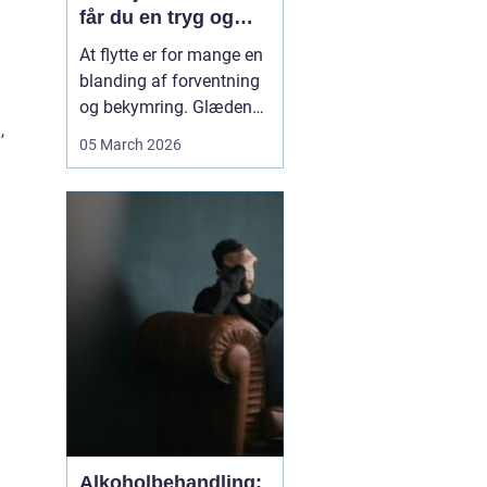
får du en tryg og
effektiv flytning
At flytte er for mange en
blanding af forventning
og bekymring. Glæden
,
ved et nyt hjem bliver
05 March 2026
ofte blandet med tanken
om tunge møbler,
skrøbelige ting og
logistik, der skal gå op.
Når du vælger et
Flyttefirma Nordsjæ...
Alkoholbehandling: