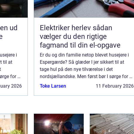
jen ud
Elektriker herlev sådan
e
vælger du den rigtige
fagmand til din el-opgave
usejere i
Er du og din familie netop blevet husejere i
 til at
Espergærde? Så glæder I jer sikkert til at
t
tage hul på den nye tilværelse i det
ørge for at
nordsjællandske. Men først bør I sørge for at
 indvendig
få sat boligen flot i stand med en indvendig
ruary 2026
Toke Larsen
11 February 2026
...
maling. Malerkanonen – dit malerfi...