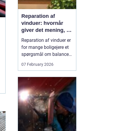
Reparation af
vinduer: hvornår
giver det mening, og
hvad skal du
Reparation af vinduer er
vælge?
for mange boligejere et
spørgsmål om balance.
På den ene side vil du
07 February 2026
gerne bevare husets
udtryk og undgå
unødvendige udgifter. På
den anden side skal
vinduerne være tætte,
ene...