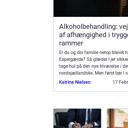
Alkoholbehandling: ve
af afhængighed i trygg
rammer
Er du og din familie netop blevet h
Espergærde? Så glæder I jer sikkert
tage hul på den nye tilværelse i de
nordsjællandske. Men først bør I s
få sat boligen flot i stand med en
Katrine Nielsen
17 Feb
maling. Malerkanonen – dit malerfi