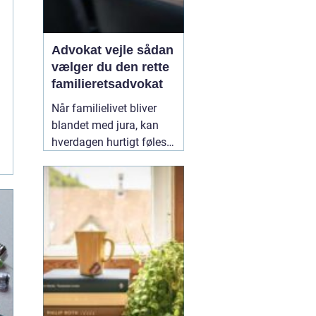
Advokat vejle sådan
vælger du den rette
familieretsadvokat
Når familielivet bliver
blandet med jura, kan
hverdagen hurtigt føles
uoverskuelig. Uenighed
om børn, ægteskab, arv
eller bolig handler
sjældent kun om
paragraffer, men også
om følelser, tryghed og
fremtid. I sådan en
situation kan en
09
February 2026