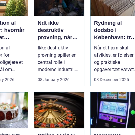
ion af
Ndt ikke
Rydning af
r: hvornår
destruktiv
dødsbo i
et
prøvning, når
København: try
, og hvad
kvalitet og
proces og
on af
Ikke destruktiv
Når et hjem skal
u vælge?
sikkerhed er
respekt for boet
r for
prøvning spiller en
afvikles, er følelser
afgørende
ligejere et
central rolle i
og praktiske
ål om
moderne industri.
opgaver tæt vævet
 På den
Når svejsninger,
samme...
ry 2026
08 January 2026
03 December 2025
trykbærende u...