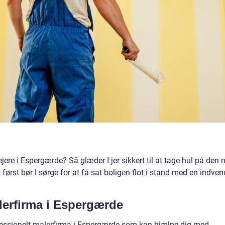
jere i Espergærde? Så glæder I jer sikkert til at tage hul på den 
først bør I sørge for at få sat boligen flot i stand med en indven
lerfirma i Espergærde
ofessionelt malerfirma i Espergærde som kan hjælpe dig med