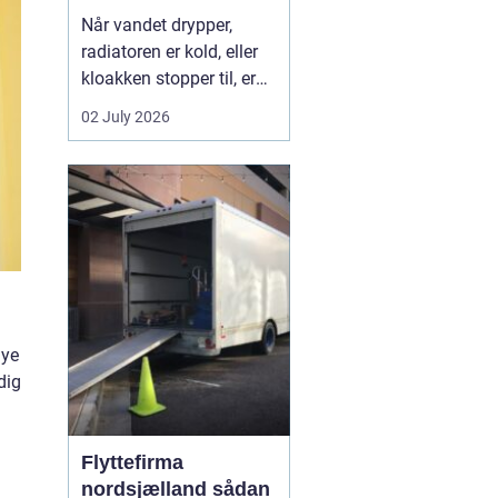
Når vandet drypper,
radiatoren er kold, eller
kloakken stopper til, er
en dygtig VVS-installatør
02 July 2026
ikke bare rar at have det
er en nødvendighed. I
Faxe-området findes der
flere firmaer, der kan
hjælpe, men kvalitet,
responstid og rådgivning
varierer m...
nye
dig
Flyttefirma
nordsjælland sådan