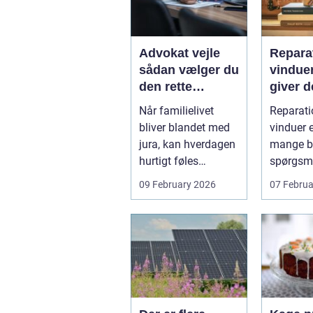
Advokat vejle
Reparat
sådan vælger du
vindue
den rette
giver d
familieretsadvok
mening
Når familielivet
Reparati
at
skal d
bliver blandet med
vinduer e
jura, kan hverdagen
mange bo
hurtigt føles
spørgsm
uoverskuelig.
balance.
09 February 2026
07 Februa
Uenighed om børn...
ene...