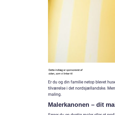
Er du og din familie netop blevet huse
tilværelse i det nordsjællandske. Men 
maling.
Malerkanonen – dit ma
Søger du en dygtig maler eller et pr