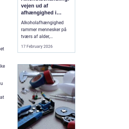
vejen ud af
afhængighed i
trygge rammer
Alkoholafhængighed
rammer mennesker på
tværs af alder,
uddannelse og
17 February 2026
et
baggrund. For mange
starter det stille og roligt:
Et glas for at falde ned
kke
efter arbejde, lidt ekstra i
weekenden, og pludselig
du
er alkoholen blevet en
nødve...
at