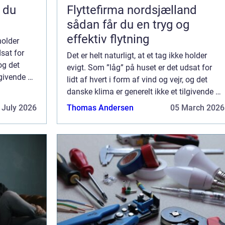
Flyttefirma nordsjælland
sådan får du en tryg og
effektiv flytning
holder
sat for
Det er helt naturligt, at et tag ikke holder
 og det
evigt. Som ”låg” på huset er det udsat for
givende et.
lidt af hvert i form af vind og vejr, og det
 t...
danske klima er generelt ikke et tilgivende et.
Derfor giver det mening, at det på et t...
 July 2026
Thomas Andersen
05 March 2026