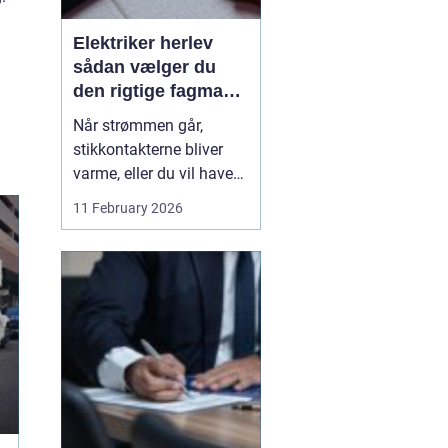
Elektriker herlev
sådan vælger du
den rigtige fagmand
til din el-opgave
Når strømmen går,
stikkontakterne bliver
varme, eller du vil have
ny belysning i hjemmet,
11 February 2026
bliver valget af elektriker
pludselig meget vigtigt.
Mange søger
efter en
elektriker herlev
, men
hvordan vurd...