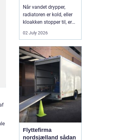
Når vandet drypper,
radiatoren er kold, eller
kloakken stopper til, er
en dygtig VVS-installatør
02 July 2026
ikke bare rar at have det
er en nødvendighed. I
Faxe-området findes der
flere firmaer, der kan
hjælpe, men kvalitet,
responstid og rådgivning
varierer m...
af
mle
Flyttefirma
nordsjælland sådan