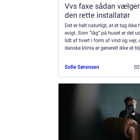
Vvs faxe sådan vælger du
den rette installatør
Det er helt naturligt, at et tag ikke 
evigt. Som ”låg” på huset er det ud
lidt af hvert i form af vind og vejr,
danske klima er generelt ikke et til
Derfor giver det mening, at det på et
Sofie Sørensen
02