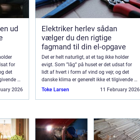
jen ud
Elektriker herlev sådan
e
vælger du den rigtige
fagmand til din el-opgave
holder
Det er helt naturligt, at et tag ikke holder
sat for
evigt. Som ”låg” på huset er det udsat for
 og det
lidt af hvert i form af vind og vejr, og det
givende et.
danske klima er generelt ikke et tilgivende et.
 t...
Derfor giver det mening, at det på et t...
ruary 2026
Toke Larsen
11 February 2026