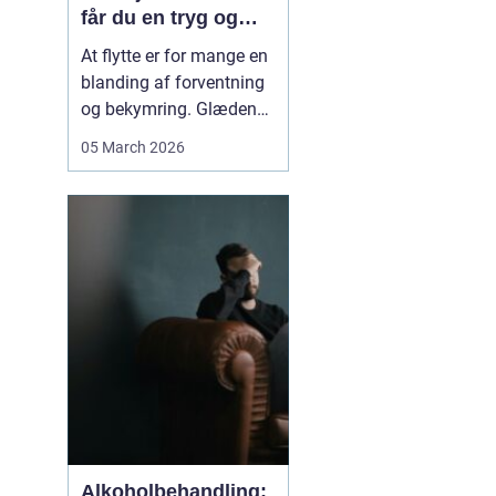
får du en tryg og
effektiv flytning
At flytte er for mange en
blanding af forventning
og bekymring. Glæden
ved et nyt hjem bliver
05 March 2026
ofte blandet med tanken
om tunge møbler,
skrøbelige ting og
logistik, der skal gå op.
Når du vælger et
Flyttefirma Nordsjæ...
Alkoholbehandling: