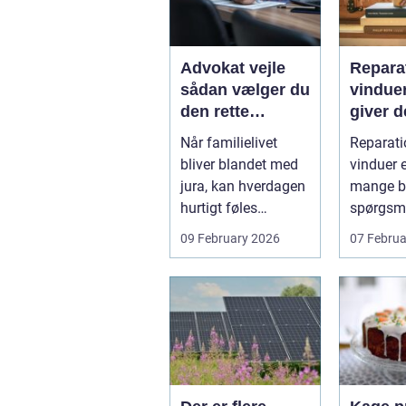
Advokat vejle
Reparat
sådan vælger du
vindue
den rette
giver d
familieretsadvok
mening
Når familielivet
Reparati
at
skal d
bliver blandet med
vinduer e
jura, kan hverdagen
mange bo
hurtigt føles
spørgsm
uoverskuelig.
balance.
09 February 2026
07 Februa
Uenighed om børn...
ene...