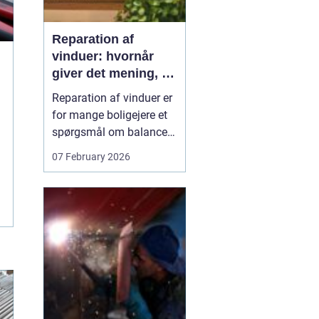
Reparation af
vinduer: hvornår
giver det mening, og
hvad skal du
Reparation af vinduer er
vælge?
for mange boligejere et
spørgsmål om balance.
På den ene side vil du
07 February 2026
gerne bevare husets
udtryk og undgå
unødvendige udgifter. På
den anden side skal
vinduerne være tætte,
ene...