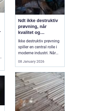
Ndt ikke destruktiv
prøvning, når
g
kvalitet og
sikkerhed er
Ikke destruktiv prøvning
afgørende
spiller en central rolle i
moderne industri. Når
svejsninger, trykbærende
08 January 2026
udstyr, tanke eller
stålkonstruktioner skal
kontrolleres, skal det ske
uden at ødelægge
emnet. Her kommer
N...