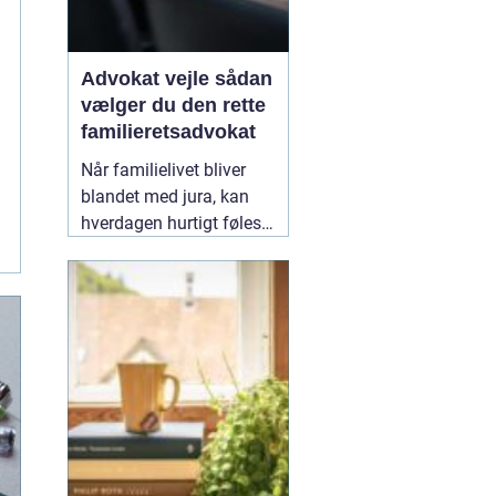
Advokat vejle sådan
vælger du den rette
familieretsadvokat
Når familielivet bliver
blandet med jura, kan
hverdagen hurtigt føles
uoverskuelig. Uenighed
om børn, ægteskab, arv
eller bolig handler
sjældent kun om
paragraffer, men også
om følelser, tryghed og
fremtid. I sådan en
situation kan en
09
February 2026