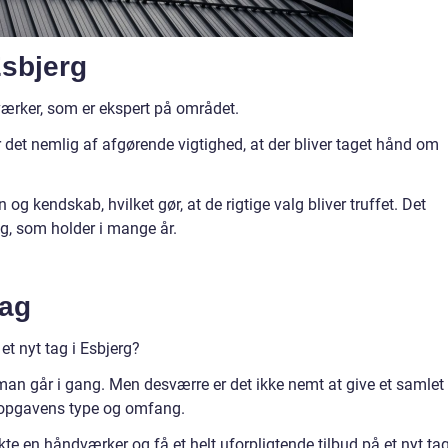
Esbjerg
værker, som er ekspert på området.
er det nemlig af afgørende vigtighed, at der bliver taget hånd om
n og kendskab, hvilket gør, at de rigtige valg bliver truffet. Det
tag, som holder i mange år.
dag
et nyt tag i Esbjerg?
n man går i gang. Men desværre er det ikke nemt at give et samlet
 opgavens type og omfang.
kte en håndværker og få et helt uforpligtende tilbud på et nyt tag