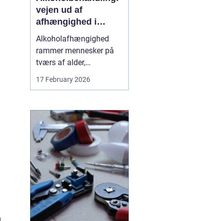
vejen ud af
afhængighed i
trygge rammer
Alkoholafhængighed
rammer mennesker på
tværs af alder,
uddannelse og
17 February 2026
baggrund. For mange
starter det stille og roligt:
Et glas for at falde ned
efter arbejde, lidt ekstra i
weekenden, og pludselig
er alkoholen blevet en
nødve...
.