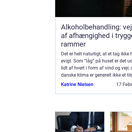
Alkoholbehandling: ve
af afhængighed i trygg
rammer
Det er helt naturligt, at et tag ikke 
evigt. Som ”låg” på huset er det ud
lidt af hvert i form af vind og vejr,
danske klima er generelt ikke et til
Derfor giver det mening, at det på et
Katrine Nielsen
17 Feb