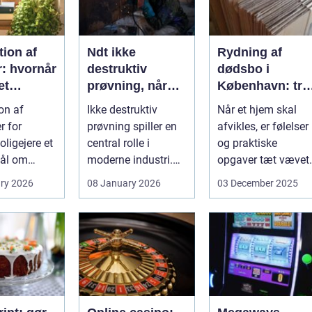
ion af
Ndt ikke
Rydning af
r: hvornår
destruktiv
dødsbo i
et
prøvning, når
København: try
, og hvad
kvalitet og
proces og
on af
Ikke destruktiv
Når et hjem skal
u vælge?
sikkerhed er
respekt for boet
r for
prøvning spiller en
afvikles, er følelser
afgørende
ligejere et
central rolle i
og praktiske
ål om
moderne industri.
opgaver tæt vævet
 På den
Når svejsninger,
samme...
ry 2026
08 January 2026
03 December 2025
trykbærende u...