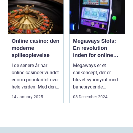
Online casino: den
Megaways Slots:
moderne
En revolution
spilleoplevelse
inden for online
spilleautomater
I de senere år har
Megaways er et
online casinoer vundet
spilkoncept, der er
enorm popularitet over
blevet synonymt med
hele verden. Med den
banebrydende
teknolog...
innovation inden for
14 January 2025
08 December 2024
online casi...