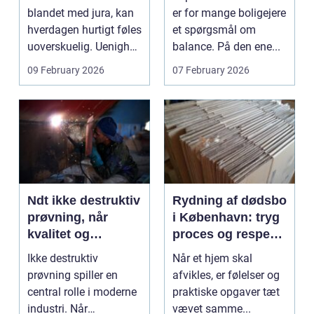
vælge?
blandet med jura, kan
er for mange boligejere
hverdagen hurtigt føles
et spørgsmål om
uoverskuelig. Uenighed
balance. På den ene...
om børn...
09 February 2026
07 February 2026
Ndt ikke destruktiv
Rydning af dødsbo
prøvning, når
i København: tryg
kvalitet og
proces og respekt
sikkerhed er
for boet
Ikke destruktiv
Når et hjem skal
afgørende
prøvning spiller en
afvikles, er følelser og
central rolle i moderne
praktiske opgaver tæt
industri. Når
vævet samme...