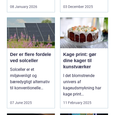
svejsninger,
08 January 2026
03 December 2025
trykbærende u...
Der er flere fordele
Kage print: gør
ved solceller
dine kager til
kunstværker
Solceller er et
miljøvenligt og
I det blomstrende
bæredygtigt alternativ
univers af
til konventionelle
kageudsmykning har
energikilder....
kage print
revolutioneret måden,
07 June 2025
11 February 2025
hvorpå ...