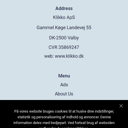
Address
web:
www.klikko.dk
Menu
Ads
About Us
Cookies
På vores website bruges cookies til at huske dine indstillinger,
Contact
statistik og personalisering af indhold og annoncer. Denne
Sitemap
information deles med tredjepart. Ved fortsat brug af websiden