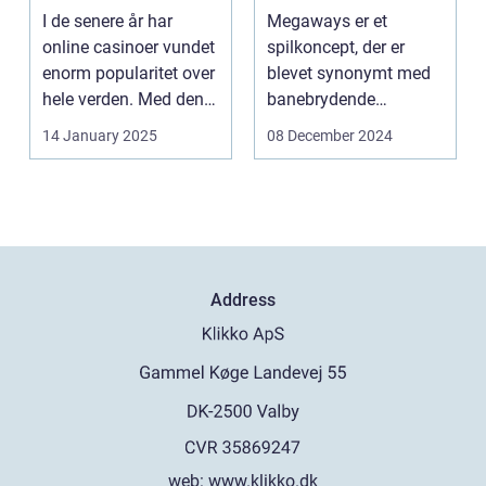
spilleautomater
I de senere år har
Megaways er et
online casinoer vundet
spilkoncept, der er
enorm popularitet over
blevet synonymt med
hele verden. Med den
banebrydende
teknolog...
innovation inden for
14 January 2025
08 December 2024
online casi...
Address
web:
www.klikko.dk