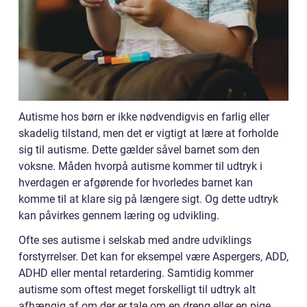
Autisme hos børn er ikke nødvendigvis en farlig eller
skadelig tilstand, men det er vigtigt at lære at forholde
sig til autisme. Dette gælder såvel barnet som den
voksne. Måden hvorpå autisme kommer til udtryk i
hverdagen er afgørende for hvorledes barnet kan
komme til at klare sig på længere sigt. Og dette udtryk
kan påvirkes gennem læring og udvikling.
Ofte ses autisme i selskab med andre udviklings
forstyrrelser. Det kan for eksempel være Aspergers, ADD,
ADHD eller mental retardering. Samtidig kommer
autisme som oftest meget forskelligt til udtryk alt
afhængig af om der er tale om en dreng eller en pige