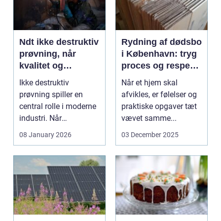
Ndt ikke destruktiv
Rydning af dødsbo
prøvning, når
i København: tryg
kvalitet og
proces og respekt
sikkerhed er
for boet
Ikke destruktiv
Når et hjem skal
afgørende
prøvning spiller en
afvikles, er følelser og
central rolle i moderne
praktiske opgaver tæt
industri. Når
vævet samme...
svejsninger,
08 January 2026
03 December 2025
trykbærende u...