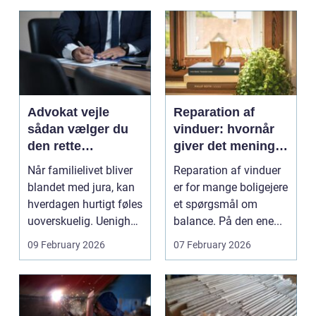
Advokat vejle
Reparation af
sådan vælger du
vinduer: hvornår
den rette
giver det mening,
familieretsadvokat
og hvad skal du
Når familielivet bliver
Reparation af vinduer
vælge?
blandet med jura, kan
er for mange boligejere
hverdagen hurtigt føles
et spørgsmål om
uoverskuelig. Uenighed
balance. På den ene...
om børn...
09 February 2026
07 February 2026