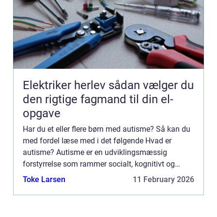
Elektriker herlev sådan vælger du
den rigtige fagmand til din el-
opgave
Har du et eller flere børn med autisme? Så kan du
med fordel læse med i det følgende Hvad er
autisme? Autisme er en udviklingsmæssig
forstyrrelse som rammer socialt, kognitivt og
mentalt. En person med autisme vil typisk have
Toke Larsen
11 February 2026
vanskeligt ved at indgå ...