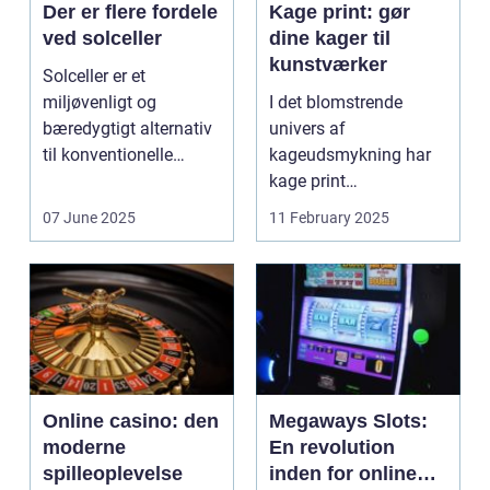
Der er flere fordele
Kage print: gør
ved solceller
dine kager til
kunstværker
Solceller er et
miljøvenligt og
I det blomstrende
bæredygtigt alternativ
univers af
til konventionelle
kageudsmykning har
energikilder....
kage print
revolutioneret måden,
07 June 2025
11 February 2025
hvorpå ...
Online casino: den
Megaways Slots:
moderne
En revolution
spilleoplevelse
inden for online