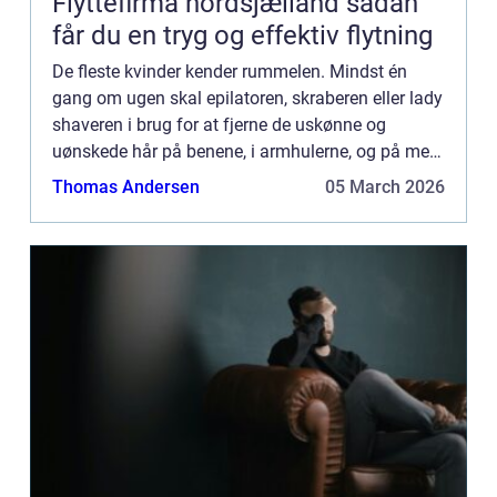
Flyttefirma nordsjælland sådan
får du en tryg og effektiv flytning
De fleste kvinder kender rummelen. Mindst én
gang om ugen skal epilatoren, skraberen eller lady
shaveren i brug for at fjerne de uskønne og
uønskede hår på benene, i armhulerne, og på mere
eksotiske steder. Mange kvinder bruger timer på
Thomas Andersen
05 March 2026
dette projekt...