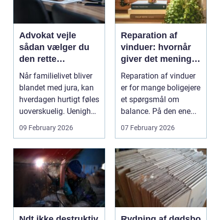
Advokat vejle
Reparation af
sådan vælger du
vinduer: hvornår
den rette
giver det mening,
familieretsadvokat
og hvad skal du
Når familielivet bliver
Reparation af vinduer
vælge?
blandet med jura, kan
er for mange boligejere
hverdagen hurtigt føles
et spørgsmål om
uoverskuelig. Uenighed
balance. På den ene...
om børn...
09 February 2026
07 February 2026
Ndt ikke destruktiv
Rydning af dødsbo