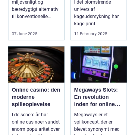
miljøvenligt og
I det blomstrende
bæredygtigt alternativ
univers af
til konventionelle
kageudsmykning har
energikilder....
kage print
revolutioneret måden,
07 June 2025
11 February 2025
hvorpå ...
Online casino: den
Megaways Slots:
moderne
En revolution
spilleoplevelse
inden for online
spilleautomater
I de senere år har
Megaways er et
online casinoer vundet
spilkoncept, der er
enorm popularitet over
blevet synonymt med