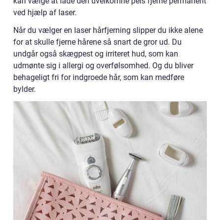
kan vælge at lade den uvelkomne pels fjerne permanent
ved hjælp af laser.
Når du vælger en laser hårfjerning slipper du ikke alene
for at skulle fjerne hårene så snart de gror ud. Du
undgår også skægpest og irriteret hud, som kan
udmønte sig i allergi og overfølsomhed. Og du bliver
behageligt fri for indgroede hår, som kan medføre
bylder.