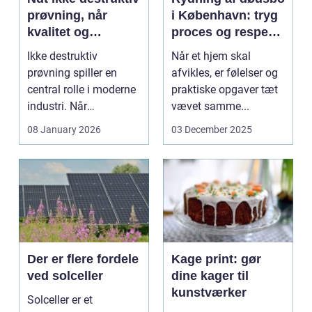
prøvning, når
i København: tryg
kvalitet og
proces og respekt
sikkerhed er
for boet
Ikke destruktiv
Når et hjem skal
afgørende
prøvning spiller en
afvikles, er følelser og
central rolle i moderne
praktiske opgaver tæt
industri. Når
vævet samme...
svejsninger,
08 January 2026
03 December 2025
trykbærende u...
Der er flere fordele
Kage print: gør
ved solceller
dine kager til
kunstværker
Solceller er et