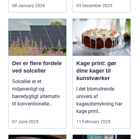
svejsninger,
08 January 2026
03 December 2025
trykbærende u...
Der er flere fordele
Kage print: gør
ved solceller
dine kager til
kunstværker
Solceller er et
miljøvenligt og
I det blomstrende
bæredygtigt alternativ
univers af
til konventionelle
kageudsmykning har
energikilder....
kage print
revolutioneret måden,
07 June 2025
11 February 2025
hvorpå ...