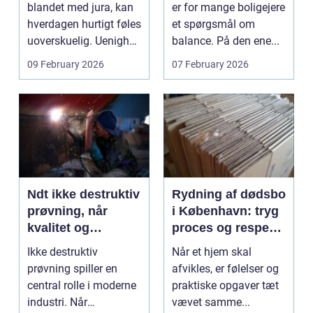
vælge?
blandet med jura, kan
er for mange boligejere
hverdagen hurtigt føles
et spørgsmål om
uoverskuelig. Uenighed
balance. På den ene...
om børn...
09 February 2026
07 February 2026
Ndt ikke destruktiv
Rydning af dødsbo
prøvning, når
i København: tryg
kvalitet og
proces og respekt
sikkerhed er
for boet
Ikke destruktiv
Når et hjem skal
afgørende
prøvning spiller en
afvikles, er følelser og
central rolle i moderne
praktiske opgaver tæt
industri. Når
vævet samme...