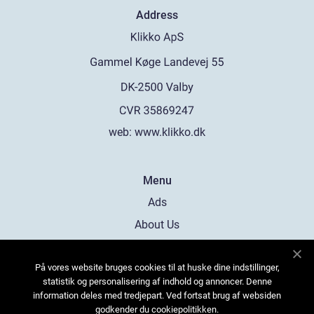
Address
web:
www.klikko.dk
Menu
Ads
About Us
Cookies
På vores website bruges cookies til at huske dine indstillinger,
Contact
statistik og personalisering af indhold og annoncer. Denne
Sitemap
information deles med tredjepart. Ved fortsat brug af websiden
godkender du cookiepolitikken.