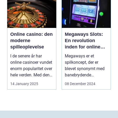
Online casino: den
Megaways Slots:
moderne
En revolution
spilleoplevelse
inden for online
spilleautomater
I de senere år har
Megaways er et
online casinoer vundet
spilkoncept, der er
enorm popularitet over
blevet synonymt med
hele verden. Med den
banebrydende
teknolog...
innovation inden for
14 January 2025
08 December 2024
online casi...