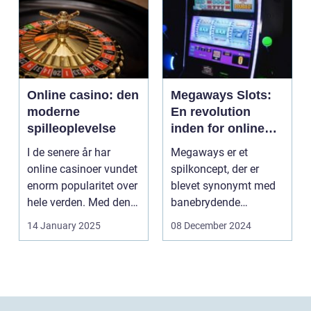
Online casino: den
Megaways Slots:
moderne
En revolution
spilleoplevelse
inden for online
spilleautomater
I de senere år har
Megaways er et
online casinoer vundet
spilkoncept, der er
enorm popularitet over
blevet synonymt med
hele verden. Med den
banebrydende
teknolog...
innovation inden for
14 January 2025
08 December 2024
online casi...