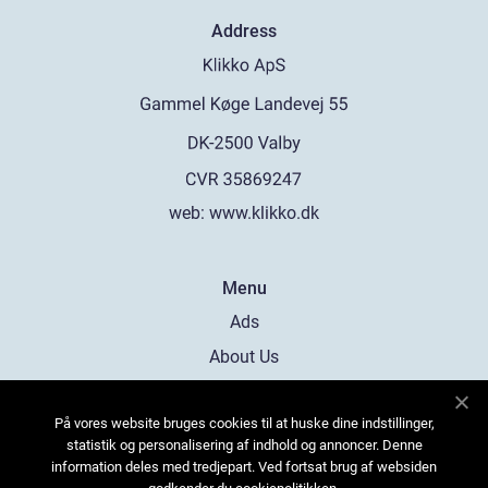
Address
web:
www.klikko.dk
Menu
Ads
About Us
Cookies
På vores website bruges cookies til at huske dine indstillinger,
Contact
statistik og personalisering af indhold og annoncer. Denne
Sitemap
information deles med tredjepart. Ved fortsat brug af websiden