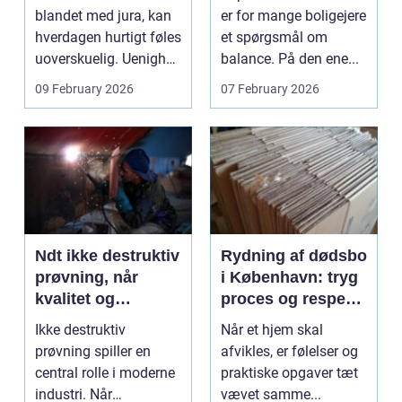
vælge?
blandet med jura, kan
er for mange boligejere
hverdagen hurtigt føles
et spørgsmål om
uoverskuelig. Uenighed
balance. På den ene...
om børn...
09 February 2026
07 February 2026
Ndt ikke destruktiv
Rydning af dødsbo
prøvning, når
i København: tryg
kvalitet og
proces og respekt
sikkerhed er
for boet
Ikke destruktiv
Når et hjem skal
afgørende
prøvning spiller en
afvikles, er følelser og
central rolle i moderne
praktiske opgaver tæt
industri. Når
vævet samme...