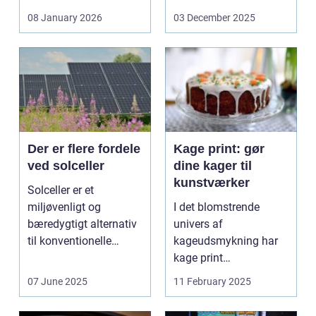
svejsninger,
08 January 2026
03 December 2025
trykbærende u...
Der er flere fordele
Kage print: gør
ved solceller
dine kager til
kunstværker
Solceller er et
miljøvenligt og
I det blomstrende
bæredygtigt alternativ
univers af
til konventionelle
kageudsmykning har
energikilder....
kage print
revolutioneret måden,
07 June 2025
11 February 2025
hvorpå ...