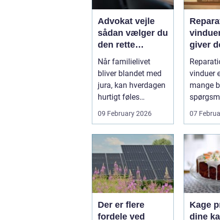
Advokat vejle
Reparat
sådan vælger du
vindue
den rette
giver d
familieretsadvok
mening
Når familielivet
Reparati
at
skal d
bliver blandet med
vinduer e
jura, kan hverdagen
mange bo
hurtigt føles
spørgsm
uoverskuelig.
balance.
09 February 2026
07 Februa
Uenighed om børn...
ene...
Der er flere
Kage pr
fordele ved
dine ka