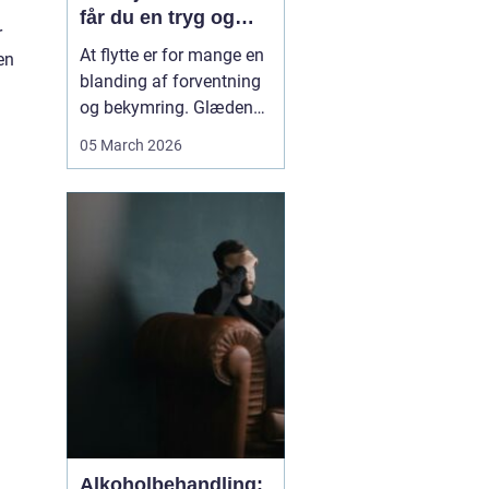
får du en tryg og
r
effektiv flytning
At flytte er for mange en
en
blanding af forventning
og bekymring. Glæden
ved et nyt hjem bliver
05 March 2026
ofte blandet med tanken
om tunge møbler,
skrøbelige ting og
logistik, der skal gå op.
Når du vælger et
Flyttefirma Nordsjæ...
Alkoholbehandling: