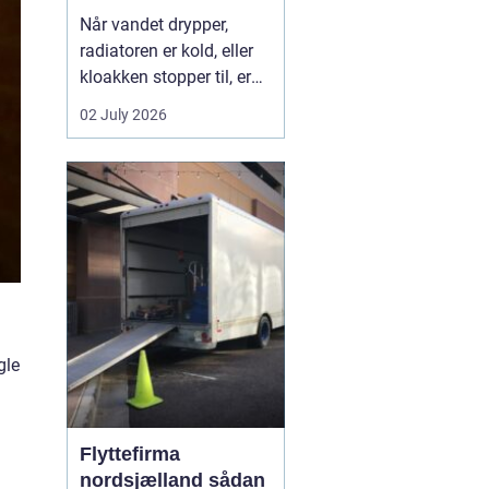
Når vandet drypper,
radiatoren er kold, eller
kloakken stopper til, er
en dygtig VVS-installatør
02 July 2026
ikke bare rar at have det
er en nødvendighed. I
Faxe-området findes der
flere firmaer, der kan
hjælpe, men kvalitet,
responstid og rådgivning
varierer m...
gle
Flyttefirma
nordsjælland sådan