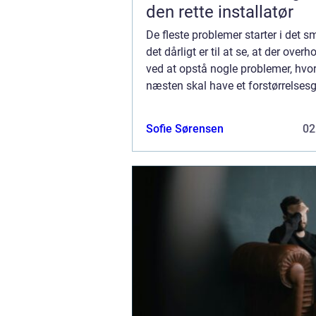
den rette installatør
De fleste problemer starter i det s
det dårligt er til at se, at der overh
ved at opstå nogle problemer, hv
næsten skal have et forstørrelses
for at kunne se, hvad der egentlig
foreg&arin...
Sofie Sørensen
02