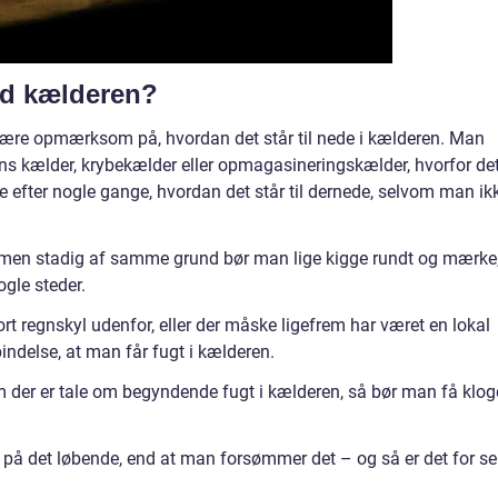
ed kælderen?
 være opmærksom på, hvordan det står til nede i kælderen. Man
s kælder, krybekælder eller opmagasineringskælder, hvorfor det
ke efter nogle gange, hvordan det står til dernede, selvom man ik
 men stadig af samme grund bør man lige kigge rundt og mærke
gle steder.
tort regnskyl udenfor, eller der måske ligefrem har været en lokal
indelse, at man får fugt i kælderen.
 om der er tale om begyndende fugt i kælderen, så bør man få klog
 på det løbende, end at man forsømmer det – og så er det for se