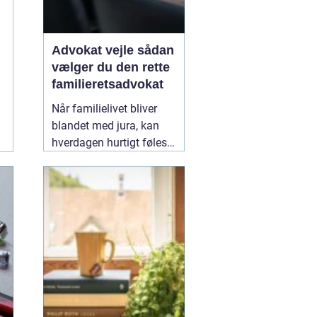
Advokat vejle sådan
vælger du den rette
familieretsadvokat
Når familielivet bliver
blandet med jura, kan
hverdagen hurtigt føles
uoverskuelig. Uenighed
om børn, ægteskab, arv
eller bolig handler
sjældent kun om
paragraffer, men også
om følelser, tryghed og
fremtid. I sådan en
situation kan en
09
February 2026