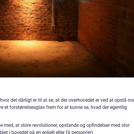
hvor det dårligt er til at se, at der overhovedet er ved at opstå no
 et forstørrelsesglas frem for at kunne se, hvad der egentlig
e med, at store revolutioner, opstande og opfindelser med stor
t i hovedet på en enkelt eller få person(er).