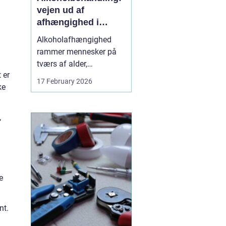
vejen ud af
afhængighed i
trygge rammer
Alkoholafhængighed
rammer mennesker på
tværs af alder,
 er
uddannelse og
17 February 2026
ke
baggrund. For mange
starter det stille og roligt:
Et glas for at falde ned
,
efter arbejde, lidt ekstra i
weekenden, og pludselig
er alkoholen blevet en
nødve...
e
nt.