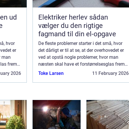
jen ud
Elektriker herlev sådan
e
vælger du den rigtige
fagmand til din el-opgave
må, hvor
De fleste problemer starter i det små, hvor
ovedet er
det dårligt er til at se, at der overhovedet er
or man
ved at opstå nogle problemer, hvor man
glas frem
næsten skal have et forstørrelsesglas frem
for at kunne se, hvad der egentlig
ruary 2026
Toke Larsen
11 February 2026
foreg&arin...