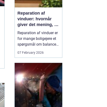
Reparation af
vinduer: hvornår
giver det mening, og
hvad skal du
Reparation af vinduer er
vælge?
for mange boligejere et
spørgsmål om balance.
På den ene side vil du
07 February 2026
gerne bevare husets
udtryk og undgå
unødvendige udgifter. På
den anden side skal
vinduerne være tætte,
ene...