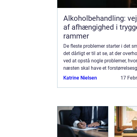
Alkoholbehandling: ve
af afhængighed i trygg
rammer
De fleste problemer starter i det s
det dårligt er til at se, at der overh
ved at opstå nogle problemer, hv
næsten skal have et forstørrelses
for at kunne se, hvad der egentlig
Katrine Nielsen
17 Feb
foreg&arin...