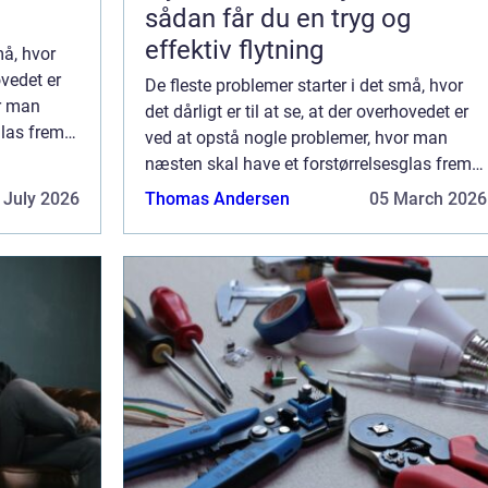
sådan får du en tryg og
effektiv flytning
må, hvor
ovedet er
De fleste problemer starter i det små, hvor
or man
det dårligt er til at se, at der overhovedet er
glas frem
ved at opstå nogle problemer, hvor man
næsten skal have et forstørrelsesglas frem
for at kunne se, hvad der egentlig
 July 2026
Thomas Andersen
05 March 2026
foreg&arin...