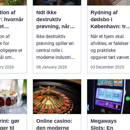
ion af
Ndt ikke
Rydning af
r: hvornår
destruktiv
dødsbo i
et
prøvning, når
København: try
, og hvad
kvalitet og
proces og
on af
Ikke destruktiv
Når et hjem skal
u vælge?
sikkerhed er
respekt for boet
r for
prøvning spiller en
afvikles, er følelser
afgørende
ligejere et
central rolle i
og praktiske
ål om
moderne industri.
opgaver tæt vævet
 På den
Når svejsninger,
samme...
ry 2026
08 January 2026
03 December 2025
trykbærende u...
int: gør
Online casino:
Megaways
ger til
den moderne
Slots: En