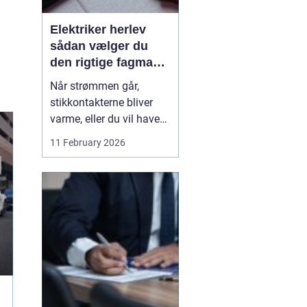
Elektriker herlev
sådan vælger du
den rigtige fagmand
til din el-opgave
Når strømmen går,
stikkontakterne bliver
varme, eller du vil have
ny belysning i hjemmet,
11 February 2026
bliver valget af elektriker
pludselig meget vigtigt.
Mange søger
efter en
elektriker herlev
, men
hvordan vurd...