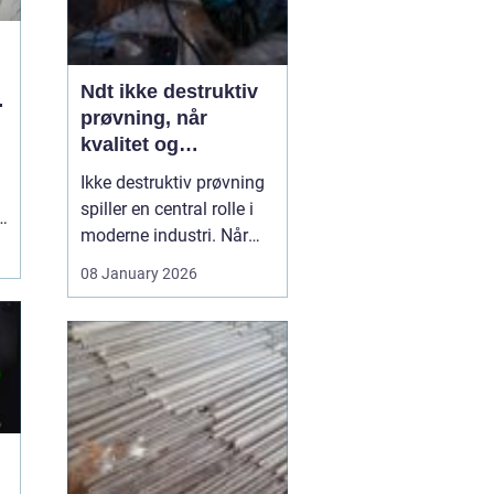
Ndt ikke destruktiv
g
prøvning, når
kvalitet og
sikkerhed er
Ikke destruktiv prøvning
afgørende
spiller en central rolle i
moderne industri. Når
svejsninger, trykbærende
08 January 2026
udstyr, tanke eller
stålkonstruktioner skal
kontrolleres, skal det ske
uden at ødelægge
emnet. Her kommer
N...