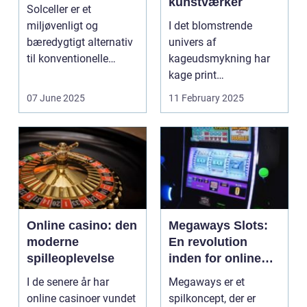
kunstværker
Solceller er et
miljøvenligt og
I det blomstrende
bæredygtigt alternativ
univers af
til konventionelle
kageudsmykning har
energikilder....
kage print
revolutioneret måden,
07 June 2025
11 February 2025
hvorpå ...
Online casino: den
Megaways Slots:
moderne
En revolution
spilleoplevelse
inden for online
spilleautomater
I de senere år har
Megaways er et
online casinoer vundet
spilkoncept, der er