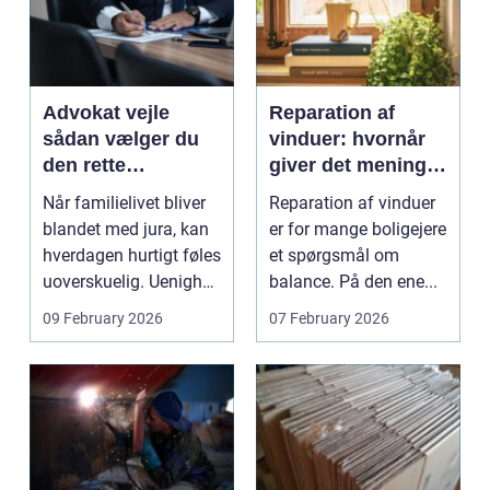
Advokat vejle
Reparation af
sådan vælger du
vinduer: hvornår
den rette
giver det mening,
familieretsadvokat
og hvad skal du
Når familielivet bliver
Reparation af vinduer
vælge?
blandet med jura, kan
er for mange boligejere
hverdagen hurtigt føles
et spørgsmål om
uoverskuelig. Uenighed
balance. På den ene...
om børn...
09 February 2026
07 February 2026