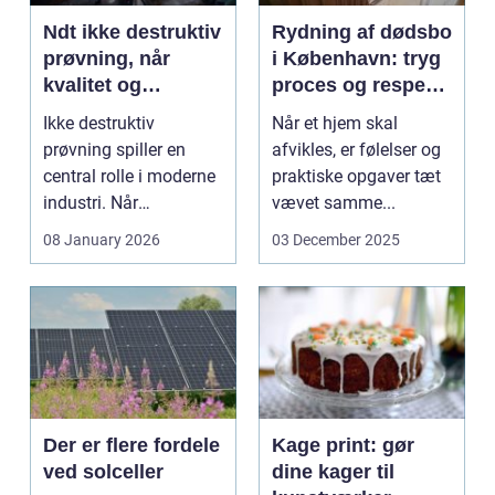
Ndt ikke destruktiv
Rydning af dødsbo
prøvning, når
i København: tryg
kvalitet og
proces og respekt
sikkerhed er
for boet
Ikke destruktiv
Når et hjem skal
afgørende
prøvning spiller en
afvikles, er følelser og
central rolle i moderne
praktiske opgaver tæt
industri. Når
vævet samme...
svejsninger,
08 January 2026
03 December 2025
trykbærende u...
Der er flere fordele
Kage print: gør
ved solceller
dine kager til