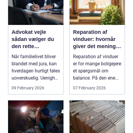
Advokat vejle
Reparation af
sådan vælger du
vinduer: hvornår
den rette
giver det mening,
familieretsadvokat
og hvad skal du
Når familielivet bliver
Reparation af vinduer
vælge?
blandet med jura, kan
er for mange boligejere
hverdagen hurtigt føles
et spørgsmål om
uoverskuelig. Uenighed
balance. På den ene...
om børn...
09 February 2026
07 February 2026