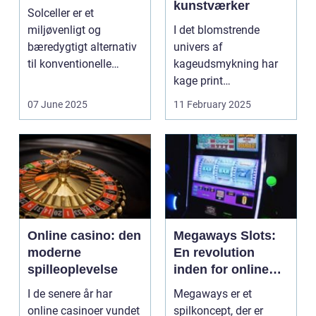
kunstværker
Solceller er et
miljøvenligt og
I det blomstrende
bæredygtigt alternativ
univers af
til konventionelle
kageudsmykning har
energikilder....
kage print
revolutioneret måden,
07 June 2025
11 February 2025
hvorpå ...
Online casino: den
Megaways Slots:
moderne
En revolution
spilleoplevelse
inden for online
spilleautomater
I de senere år har
Megaways er et
online casinoer vundet
spilkoncept, der er