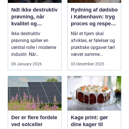
Ndt ikke destruktiv
Rydning af dødsbo
prøvning, når
i København: tryg
kvalitet og
proces og respekt
sikkerhed er
for boet
Ikke destruktiv
Når et hjem skal
afgørende
prøvning spiller en
afvikles, er følelser og
central rolle i moderne
praktiske opgaver tæt
industri. Når
vævet samme...
svejsninger,
08 January 2026
03 December 2025
trykbærende u...
Der er flere fordele
Kage print: gør
ved solceller
dine kager til