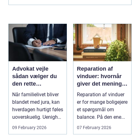
Advokat vejle
Reparation af
sådan vælger du
vinduer: hvornår
den rette
giver det mening,
familieretsadvokat
og hvad skal du
Når familielivet bliver
Reparation af vinduer
vælge?
blandet med jura, kan
er for mange boligejere
hverdagen hurtigt føles
et spørgsmål om
uoverskuelig. Uenighed
balance. På den ene...
om børn...
09 February 2026
07 February 2026