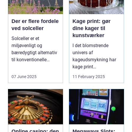
Der er flere fordele
Kage print: gør
ved solceller
dine kager til
kunstværker
Solceller er et
miljøvenligt og
I det blomstrende
bæredygtigt alternativ
univers af
til konventionelle
kageudsmykning har
energikilder....
kage print
revolutioneret måden,
07 June 2025
11 February 2025
hvorpå ...
Online casino: den
Megaways Slots: