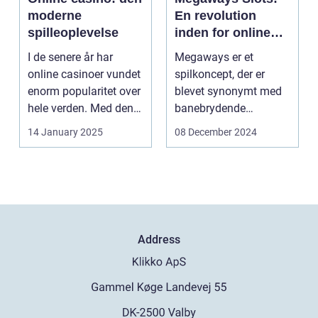
moderne
En revolution
spilleoplevelse
inden for online
spilleautomater
I de senere år har
Megaways er et
online casinoer vundet
spilkoncept, der er
enorm popularitet over
blevet synonymt med
hele verden. Med den
banebrydende
teknolog...
innovation inden for
14 January 2025
08 December 2024
online casi...
Address