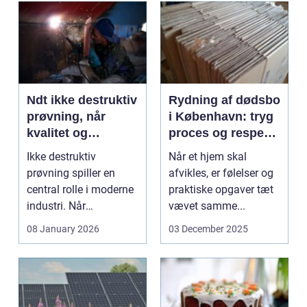
Ndt ikke destruktiv
Rydning af dødsbo
prøvning, når
i København: tryg
kvalitet og
proces og respekt
sikkerhed er
for boet
Ikke destruktiv
Når et hjem skal
afgørende
prøvning spiller en
afvikles, er følelser og
central rolle i moderne
praktiske opgaver tæt
industri. Når
vævet samme...
svejsninger,
08 January 2026
03 December 2025
trykbærende u...